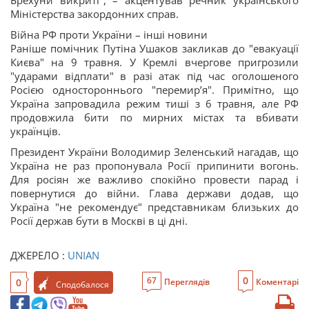
Брехуни викриті", – акцентував речник українського
Міністерства закордонних справ.
Війна РФ проти України – інші новини
Раніше помічник Путіна Ушаков закликав до "евакуації
Києва" на 9 травня. У Кремлі вчергове пригрозили
"ударами відплати" в разі атак під час оголошеного
Росією одностороннього "перемирʼя". Примітно, що
Україна запровадила режим тиші з 6 травня, але РФ
продовжила бити по мирних містах та вбивати
українців.
Президент України Володимир Зеленський нагадав, що
Україна не раз пропонувала Росії припинити вогонь.
Для росіян же важливо спокійно провести парад і
повернутися до війни. Глава держави додав, що
Україна "не рекомендує" представникам близьких до
Росії держав бути в Москві в ці дні.
ДЖЕРЕЛО :
UNIAN
0
67
0
Переглядів
Коментарі
Сподобалося