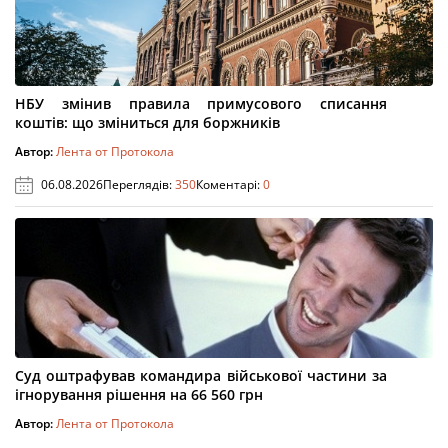
НБУ змінив правила примусового списання
коштів: що зміниться для боржників
Автор:
Лента от Протокола
06.08.2026
Переглядів:
350
Коментарі:
0
Суд оштрафував командира військової частини за
ігнорування рішення на 66 560 грн
Автор:
Лента от Протокола