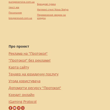
europeservice.com.ua
Брендові сумки
текст юа
Натяжні стелі Nova Stelya
Посилання
Перевезення хворих за
kievperevod.com.ua
кордон
Про проект
Реклама на "Протокол"
"Протокол" без реклами!
Карта сайту
Тендер на юридичну послугу
Угода користувача
Допомогти ресурсу "Протокол"
Кредит онлайн
iGaming Protocol