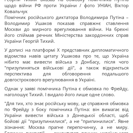
щодо війни РФ проти України / фото УНІАН, Віктор
Ковальчук
Помічник російського диктатора Володимира Путіна –
Володимир Ушаков показав справжнє ставлення
Москви до мирного врегулювання війни. На брехні
його спіймав речник Міністерства закордонних справ
України Георгій Тихий.
У дописі на платформі Х представник дипломатичного
відомства навів цитату Ушакова про те, що Україна
нібито має вивести війська з Донбасу, після чого
"призупиняться військові дії", а також відкриється
перспектива для обговорення подальшого
довгострокового врегулювання в Україні.
Однак у заяві помічника Путіна є обмовка по Фрейду,
наголошує Тихий. І видало його лише одне слово.
"Для тих, хто знає російську мову, це справжня обмовка
по Фрейду з боку помічника Путіна: він вимагає від
України вивести війська з Донецької області, щоб
бойові дії "призупинилися", а не "припинилися". Явне
зізнання: Москва прагне перепочинку, а не миру.