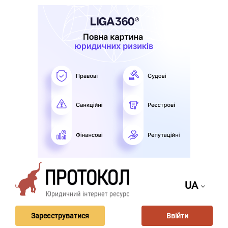
UA
Зареєструватися
Ввійти