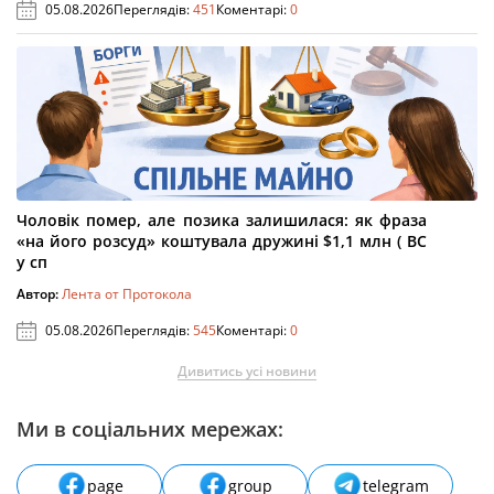
05.08.2026
Переглядів:
451
Коментарі:
0
Чоловік помер, але позика залишилася: як фраза
«на його розсуд» коштувала дружині $1,1 млн ( ВС
у сп
Автор:
Лента от Протокола
05.08.2026
Переглядів:
545
Коментарі:
0
Дивитись усі новини
Ми в соціальних мережах:
page
group
telegram