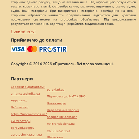
сторінках даного ресурсу, якщо не вказано інше. Під інформацією розуміються
тексти, коментарі, статті, фотозображення, малюнки, ящик-шота, скани, відео,
аудіо, інші матеріали. При використанні матеріалів, розміщених на веб -
сторінках «Протокол» наявність гіперпосилання відкритого для індексації
пошуковими системами на protocol.ua обов`язкове. Під використанням
розуміється копіювання, адаптація, рерайтинг, модифікація тощо.
Повний текст
Приймаємо до оплати
Copyright © 2014-2026 «Протокол». Всі права захищені.
Партнери
Сережки з діамантами
pereklad.ua
alliancetechnika.ua
Підготовка до НМТ / ЗНО
миралинкс
Винна шафа
Веб мастер
Перевезення хворих
https://motokosmos.ua/
hospice-life.com.ua/
Синтезатори
mk-translations.ua
perevod.agency
maltina.com.ua
agrotechnika.com.ua
Шафи купе