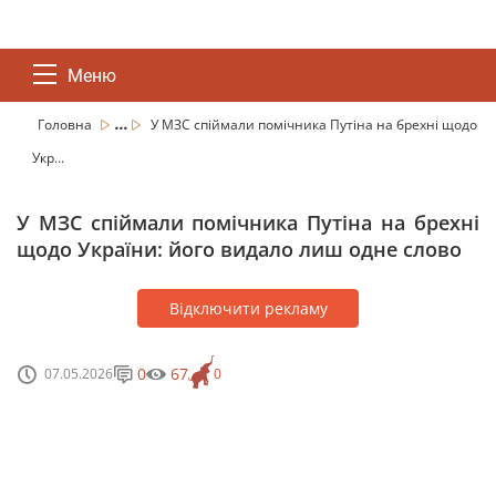
Меню
...
Головна
У МЗС спіймали помічника Путіна на брехні щодо
Укр...
У МЗС спіймали помічника Путіна на брехні
щодо України: його видало лиш одне слово
Відключити рекламу
0
67
07.05.2026
0