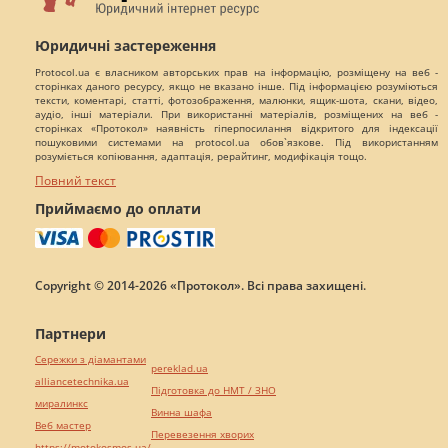
Юридичні застереження
Protocol.ua є власником авторських прав на інформацію, розміщену на веб -
сторінках даного ресурсу, якщо не вказано інше. Під інформацією розуміються
тексти, коментарі, статті, фотозображення, малюнки, ящик-шота, скани, відео,
аудіо, інші матеріали. При використанні матеріалів, розміщених на веб -
сторінках «Протокол» наявність гіперпосилання відкритого для індексації
пошуковими системами на protocol.ua обов`язкове. Під використанням
розуміється копіювання, адаптація, рерайтинг, модифікація тощо.
Повний текст
Приймаємо до оплати
Copyright © 2014-2026 «Протокол». Всі права захищені.
Партнери
Сережки з діамантами
pereklad.ua
alliancetechnika.ua
Підготовка до НМТ / ЗНО
миралинкс
Винна шафа
Веб мастер
Перевезення хворих
https://motokosmos.ua/