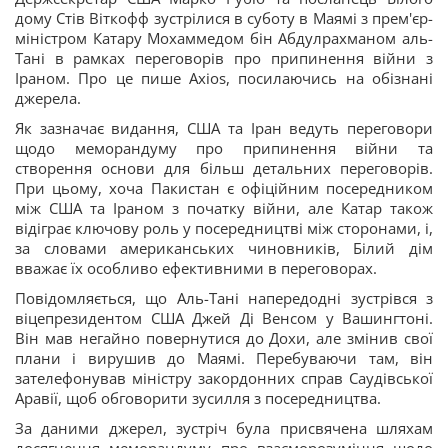
дому Стів Віткофф зустрілися в суботу в Маямі з прем'єр-
міністром Катару Мохаммедом бін Абдулрахманом аль-
Тані в рамках переговорів про припинення війни з
Іраном. Про це пише Axios, посилаючись на обізнані
джерела.
Як зазначає видання, США та Іран ведуть переговори
щодо меморандуму про припинення війни та
створення основи для більш детальних переговорів.
При цьому, хоча Пакистан є офіційним посередником
між США та Іраном з початку війни, але Катар також
відіграє ключову роль у посередництві між сторонами, і,
за словами американських чиновників, Білий дім
вважає їх особливо ефективними в переговорах.
Повідомляється, що Аль-Тані напередодні зустрівся з
віцепрезидентом США Джей Ді Венсом у Вашингтоні.
Він мав негайно повернутися до Дохи, але змінив свої
плани і вирушив до Маямі. Перебуваючи там, він
зателефонував міністру закордонних справ Саудівської
Аравії, щоб обговорити зусилля з посередництва.
За даними джерел, зустріч була присвячена шляхам