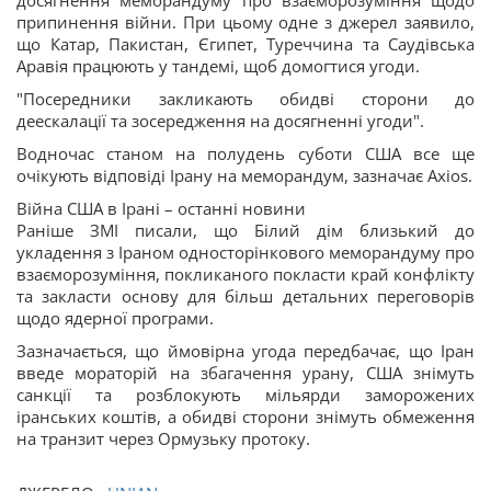
досягнення меморандуму про взаєморозуміння щодо
припинення війни. При цьому одне з джерел заявило,
що Катар, Пакистан, Єгипет, Туреччина та Саудівська
Аравія працюють у тандемі, щоб домогтися угоди.
"Посередники закликають обидві сторони до
деескалації та зосередження на досягненні угоди".
Водночас станом на полудень суботи США все ще
очікують відповіді Ірану на меморандум, зазначає Axios.
Війна США в Ірані – останні новини
Раніше ЗМІ писали, що Білий дім близький до
укладення з Іраном односторінкового меморандуму про
взаєморозуміння, покликаного покласти край конфлікту
та закласти основу для більш детальних переговорів
щодо ядерної програми.
Зазначається, що ймовірна угода передбачає, що Іран
введе мораторій на збагачення урану, США знімуть
санкції та розблокують мільярди заморожених
іранських коштів, а обидві сторони знімуть обмеження
на транзит через Ормузьку протоку.