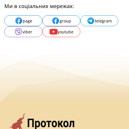
Ми в соціальних мережах:
page
group
telegram
viber
youtube