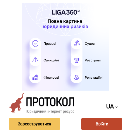
UA
Зареєструватися
Ввійти