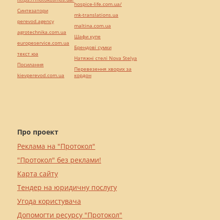
hospice-life.com.ua/
Синтезатори
mk-translations.ua
perevod.agency
maltina.com.ua
agrotechnika.com.ua
Шафи купе
europeservice.com.ua
Брендові сумки
текст юа
Натяжні стелі Nova Stelya
Посилання
Перевезення хворих за
kievperevod.com.ua
кордон
Про проект
Реклама на "Протокол"
"Протокол" без реклами!
Карта сайту
Тендер на юридичну послугу
Угода користувача
Допомогти ресурсу "Протокол"