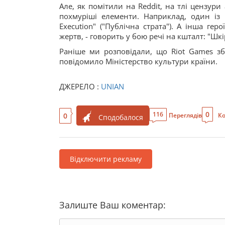
Але, як помітили на Reddit, на тлі цензури
похмуріші елементи. Наприклад, один із н
Execution" ("Публічна страта"). А інша ге
жертв, - говорить у бою речі на кшталт: "Шкі
Раніше ми розповідали, що Riot Games зби
повідомило Міністерство культури країни.
ДЖЕРЕЛО :
UNIAN
0
116
0
Переглядів
Ко
Сподобалося
Відключити рекламу
Залиште Ваш коментар: