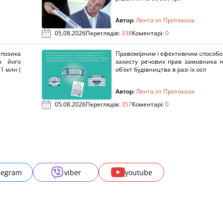
Автор:
Лента от Протокола
05.08.2026
Переглядів:
338
Коментарі:
0
озика
Правомірним і ефективним способ
а його
захисту речових прав замовника 
1 млн (
об’єкт будівництва в разі їх осп
Автор:
Лента от Протокола
05.08.2026
Переглядів:
357
Коментарі:
0
legram
viber
youtube