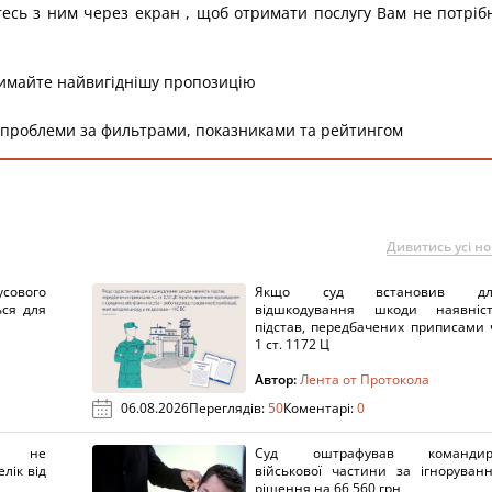
тесь з ним через екран , щоб отримати послугу Вам не потріб
римайте найвигіднішу пропозицію
 проблеми за фильтрами, показниками та рейтингом
Дивитись усі н
сового
Якщо суд встановив дл
ься для
відшкодування шкоди наявніс
підстав, передбачених приписами 
1 ст. 1172 Ц
Автор:
Лента от Протокола
06.08.2026
Переглядів:
50
Коментарі:
0
х не
Суд оштрафував командир
лік від
військової частини за ігноруван
рішення на 66 560 грн