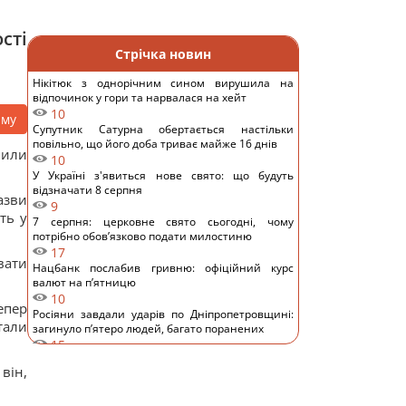
сті
Стрічка новин
Нікітюк з однорічним сином вирушила на
відпочинок у гори та нарвалася на хейт
10
аму
Супутник Сатурна обертається настільки
повільно, що його доба триває майже 16 днів
шили
10
У Україні з'явиться нове свято: що будуть
відзначати 8 серпня
азви
9
ть у
7 серпня: церковне свято сьогодні, чому
потрібно обов’язково подати милостиню
17
вати
Нацбанк послабив гривню: офіційний курс
валют на п’ятницю
10
епер
Росіяни завдали ударів по Дніпропетровщині:
тали
загинуло пʼятеро людей, багато поранених
15
Загадка із сірниками, у якій правильна відповідь
він,
ховається в одному русі
11