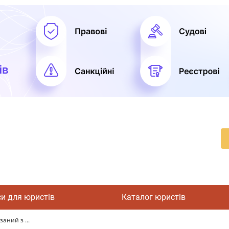
си для юристів
Каталог юристів
аний з ...