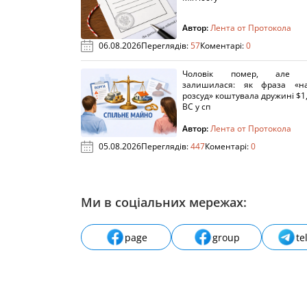
Автор:
Лента от Протокола
06.08.2026
Переглядів:
57
Коментарі:
0
Чоловік помер, але п
залишилася: як фраза «н
розсуд» коштувала дружині $1,
ВС у сп
Автор:
Лента от Протокола
05.08.2026
Переглядів:
447
Коментарі:
0
Ми в соціальних мережах:
page
group
te