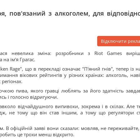
я, пов'язаний з алкоголем, для відповідно
Відключити рекл
лася невелика зміна: розробники з Riot Games вирі
на ім'я Грагас.
n Rage", що в перекладі означає "П'яний гнів", тепер із н
мання вікових рейтингів у різних країнах: алкоголь, наві
 регіонах.
очкою пива, якого гравці люблять за його здатність завда
сь і голосно відригуючи.
авколо відчайдушного випивохи, зокрема і в скілах. Але т
ідж, не тому що він став іншим, а тому що регулятори с
 В офіційній заяві вони сказали: мовляв, не переживайте, 
р робить це трохи менш відкрито.