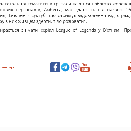
 алкогольної тематики в грі залишаються набагато жорсткіш
ових персонажів, Амбесса, має здатність під назвою "Pu
роїня, Евелінн - суккуб, що отримує задоволення від страж
ру з них живцем здерти, тіло розірвати".
рається знімати серіал League of Legends у В'єтнамі. Пр
ментарі