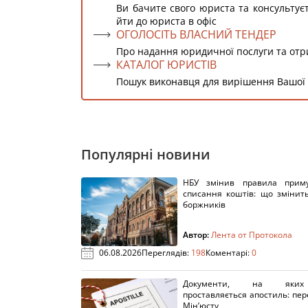
Ви бачите свого юриста та консультує
йти до юриста в офіс
ОГОЛОСІТЬ ВЛАСНИЙ ТЕНДЕР
Про надання юридичної послуги та от
КАТАЛОГ ЮРИСТІВ
Пошук виконавця для вирішення Вашої
Популярні новини
НБУ змінив правила приму
списання коштів: що змінит
боржників
Автор:
Лента от Протокола
06.08.2026
Переглядів:
198
Коментарі:
0
Документи, на яки
проставляється апостиль: пере
Мін’юсту