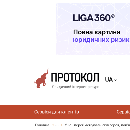
UA
Сервіси для клієнтів
Серві
...
Головна
У LoL перейменували скіл героя, пов'яз