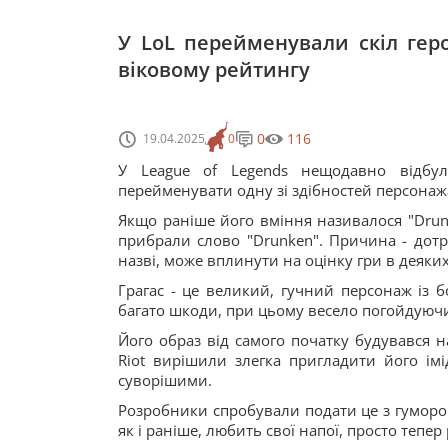
У LoL перейменували скіл геро
віковому рейтингу
0
116
19.04.2025
0
У League of Legends нещодавно відбу
перейменувати одну зі здібностей персонажа 
Якщо раніше його вміння називалося "Drunke
прибрали слово "Drunken". Причина - дотри
назві, може вплинути на оцінку гри в деяких
Грагас - це великий, гучний персонаж із б
багато шкоди, при цьому весело погойдуючи
Його образ від самого початку будувався н
Riot вирішили злегка пригладити його ім
суворішими.
Розробники спробували подати це з гумором.
як і раніше, любить свої напої, просто тепе