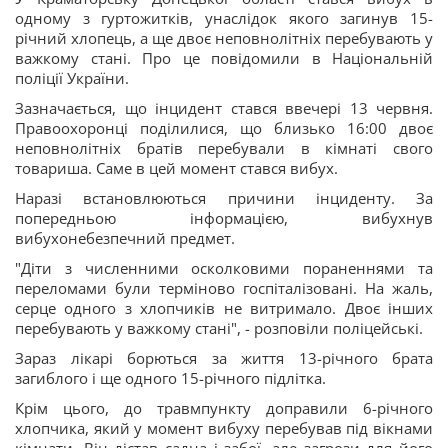
одному з гуртожитків, унаслідок якого загинув 15-
річний хлопець, а ще двоє неповнолітніх перебувають у
важкому стані. Про це повідомили в Національній
поліції України.
Зазначається, що інцидент стався ввечері 13 червня.
Правоохоронці поділилися, що близько 16:00 двоє
неповнолітніх братів перебували в кімнаті свого
товариша. Саме в цей момент стався вибух.
Наразі встановлюються причини інциденту. За
попередньою інформацією, вибухнув
вибухонебезпечний предмет.
"Діти з численними осколковими пораненнями та
переломами були терміново госпіталізовані. На жаль,
серце одного з хлопчиків не витримало. Двоє інших
перебувають у важкому стані", - розповіли поліцейські.
Зараз лікарі борються за життя 13-річного брата
загиблого і ще одного 15-річного підлітка.
Крім цього, до травмпункту доправили 6-річного
хлопчика, який у момент вибуху перебував під вікнами