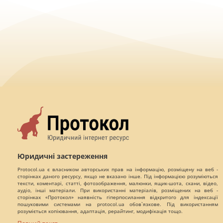
Юридичні застереження
Protocol.ua є власником авторських прав на інформацію, розміщену на веб -
сторінках даного ресурсу, якщо не вказано інше. Під інформацією розуміються
тексти, коментарі, статті, фотозображення, малюнки, ящик-шота, скани, відео,
аудіо, інші матеріали. При використанні матеріалів, розміщених на веб -
сторінках «Протокол» наявність гіперпосилання відкритого для індексації
пошуковими системами на protocol.ua обов`язкове. Під використанням
розуміється копіювання, адаптація, рерайтинг, модифікація тощо.