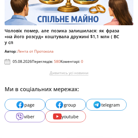
Чоловік помер, але позика залишилася: як фраза
«на його розсуд» коштувала дружині $1,1 млн ( ВС
у сп
Автор:
Лента от Протокола
05.08.2026
Переглядів:
580
Коментарі:
0
Дивитись усі новини
Ми в соціальних мережах:
page
group
telegram
viber
youtube