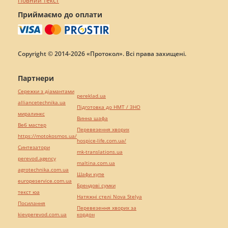
Повний текст
Приймаємо до оплати
Copyright © 2014-2026 «Протокол». Всі права захищені.
Партнери
Сережки з діамантами
pereklad.ua
alliancetechnika.ua
Підготовка до НМТ / ЗНО
миралинкс
Винна шафа
Веб мастер
Перевезення хворих
https://motokosmos.ua/
hospice-life.com.ua/
Синтезатори
mk-translations.ua
perevod.agency
maltina.com.ua
agrotechnika.com.ua
Шафи купе
europeservice.com.ua
Брендові сумки
текст юа
Натяжні стелі Nova Stelya
Посилання
Перевезення хворих за
kievperevod.com.ua
кордон