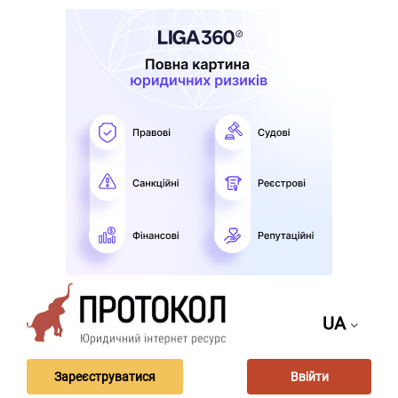
UA
Зареєструватися
Ввійти