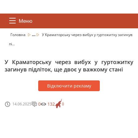
Меню
...
Головна
У Краматорську через вибух у гуртожитку загинув
пі...
У Краматорську через вибух у гуртожитку
загинув підліток, ще двоє у важкому стані
Відключити рекламу
0
132
14.06.2025
0