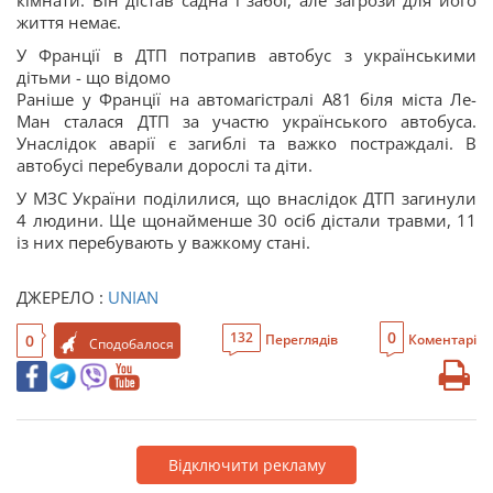
кімнати. Він дістав садна і забої, але загрози для його
життя немає.
У Франції в ДТП потрапив автобус з українськими
дітьми - що відомо
Раніше у Франції на автомагістралі А81 біля міста Ле-
Ман сталася ДТП за участю українського автобуса.
Унаслідок аварії є загиблі та важко постраждалі. В
автобусі перебували дорослі та діти.
У МЗС України поділилися, що внаслідок ДТП загинули
4 людини. Ще щонайменше 30 осіб дістали травми, 11
із них перебувають у важкому стані.
ДЖЕРЕЛО :
UNIAN
0
132
0
Переглядів
Коментарі
Сподобалося
Відключити рекламу