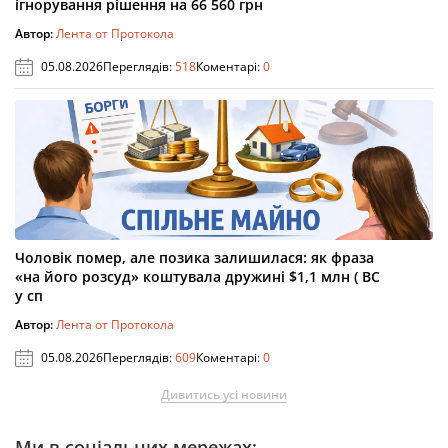
ігнорування рішення на 66 560 грн
Автор:
Лента от Протокола
05.08.2026
Переглядів:
518
Коментарі:
0
Чоловік помер, але позика залишилася: як фраза
«на його розсуд» коштувала дружині $1,1 млн ( ВС
у сп
Автор:
Лента от Протокола
05.08.2026
Переглядів:
609
Коментарі:
0
Дивитись усі новини
Ми в соціальних мережах: