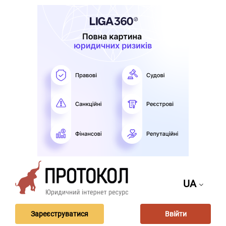
UA
Зареєструватися
Ввійти