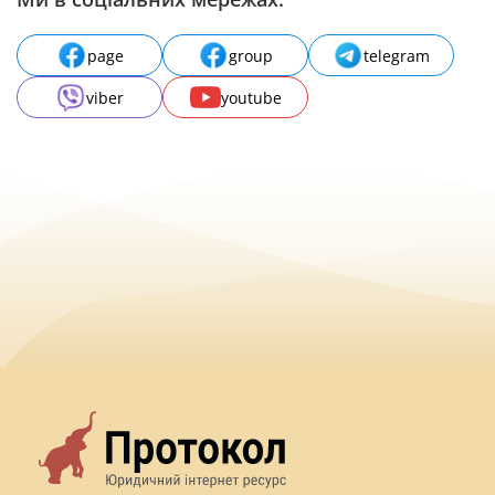
page
group
telegram
viber
youtube