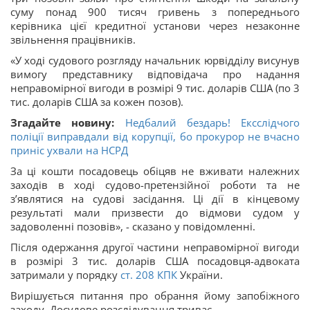
суму понад 900 тисяч гривень з попереднього
керівника цієї кредитної установи через незаконне
звільнення працівників.
«У ході судового розгляду начальник юрвідділу висунув
вимогу представнику відповідача про надання
неправомірної вигоди в розмірі 9 тис. доларів США (по 3
тис. доларів США за кожен позов).
Згадайте новину:
Недбалий бездарь! Ексслідчого
поліції виправдали від корупції, бо прокурор не вчасно
приніс ухвали на НСРД
За ці кошти посадовець обіцяв не вживати належних
заходів в ході судово-претензійної роботи та не
з’являтися на судові засідання. Ці дії в кінцевому
результаті мали призвести до відмови судом у
задоволенні позовів», - сказано у повідомленні.
Після одержання другої частини неправомірної вигоди
в розмірі 3 тис. доларів США посадовця-адвоката
затримали у порядку
ст.
208
КПК
України.
Вирішується питання про обрання йому запобіжного
заходу. Досудове розслідування триває.