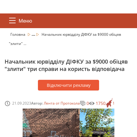
Меню
...
Головна
Начальник юрвідділу ДІФКУ за $9000 обіцяв
"злити" ...
Начальник юрвідділу ДІФКУ за $9000 обіцяв
"злити" три справи на користь відповідача
Відключити рекламу
0
1750
21.09.2023
Автор:
Лента от Протокола
1