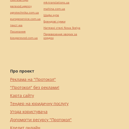
mk-translations.ua
perevod.agency
maltina.com.ua
agrotechnika.com.ua
Шафи купе
europeservice.com.ua
Брендові сумки
текст юа
Натяжні стелі Nova Stelya
Посилання
Перевезення хворих за
kievperevod.com.ua
кордон
Про проект
Реклама на "Протокол"
"Протокол" без реклами!
Карта сайту
Тендер на юридичну послугу
Угода користувача
Допомогти ресурсу "Протокол"
Кредит онлайн