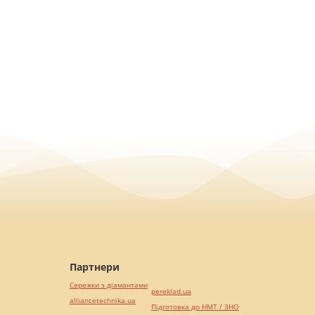
Партнери
Сережки з діамантами
pereklad.ua
alliancetechnika.ua
Підготовка до НМТ / ЗНО