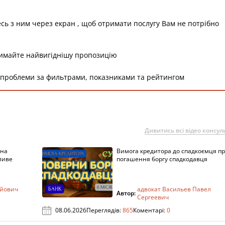
есь з ним через екран , щоб отримати послугу Вам не потрібно
римайте найвигіднішу пропозицію
 проблеми за фильтрами, показниками та рейтингом
Дивитись всі відео консуль
 на
Вимога кредитора до спадкоємця п
ливе
погашення боргу спадкодавця
ійович
адвокат Васильев Павел
Автор:
Сергеевич
08.06.2026
Переглядів:
865
Коментарі:
0