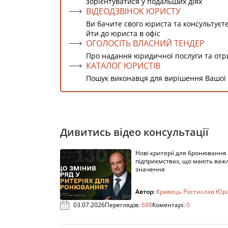
зорієнтуватися у подальших діях
ВІДЕОДЗВІНОК ЮРИСТУ
Ви бачите свого юриста та консультуєт
йти до юриста в офіс
ОГОЛОСІТЬ ВЛАСНИЙ ТЕНДЕР
Про надання юридичної послуги та от
КАТАЛОГ ЮРИСТІВ
Пошук виконавця для вирішення Вашої
Дивитись відео консультації
Нові критерії для бронювання
підприємствах, що мають важ
значення
Автор:
Кравець Ростислав Юр
03.07.2026
Переглядів:
688
Коментарі:
0