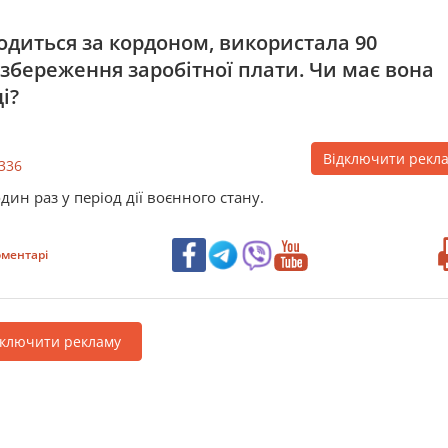
ходиться за кордоном, використала 90
 збереження заробітної плати. Чи має вона
і?
Відключити рекл
336
дин раз у період дії воєнного стану.
ментарі
дключити рекламу