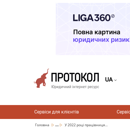
UA
Сервіси для клієнтів
Серві
...
Головна
У 2022 році працівниця...