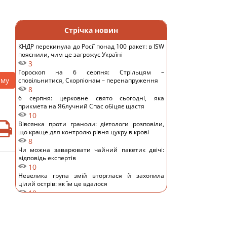
Стрічка новин
КНДР перекинула до Росії понад 100 ракет: в ISW
пояснили, чим це загрожує Україні
3
Гороскоп на 6 серпня: Стрільцям –
аму
сповільнитися, Скорпіонам – перенапруження
8
6 серпня: церковне свято сьогодні, яка
прикмета на Яблучний Спас обіцяє щастя
10
Вівсянка проти граноли: дієтологи розповіли,
що краще для контролю рівня цукру в крові
8
Чи можна заварювати чайний пакетик двічі:
відповідь експертів
10
Невелика група змій вторглася й захопила
цілий острів: як їм це вдалося
10
Подружжя придбало недорогий будинок в Італії,
але незабаром виявився головний підступ
13