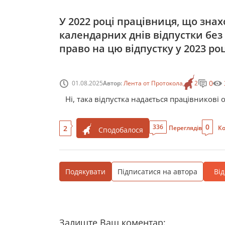
У 2022 році працівниця, що зна
календарних днів відпустки без
право на цю відпустку у 2023 роц
0
01.08.2025
Автор:
Лента от Протокола
2
Ні, така відпустка надається працівникові о
0
336
2
Переглядів
Ко
Сподобалося
Подякувати
Підписатися на автора
Ві
Залиште Ваш коментар: