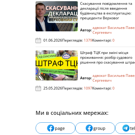
Скасування повідомлення та
декларації після введення
будівництва в експлуатацію:
прецеденти Верховог
адвокат Васильев Паве
Автор:
Сергеевич
01.06.2026
Переглядів:
1379
Коментарі:
0
Штраф ТЦК при зміні місця
проживання: розбір судового
рішення про скасування штра
адвокат Васильев Паве
Автор:
Сергеевич
25.05.2026
Переглядів:
1097
Коментарі:
0
Ми в соціальних мережах:
page
group
te