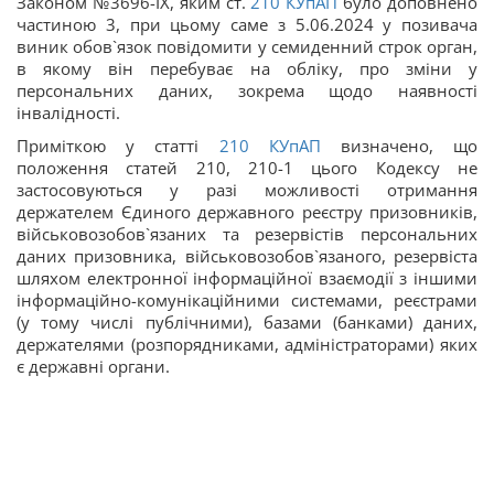
Законом №3696-ІХ, яким ст.
210
КУпАП
було доповнено
частиною 3, при цьому саме з 5.06.2024 у позивача
виник обов`язок повідомити у семиденний строк орган,
в якому він перебуває на обліку, про зміни у
персональних даних, зокрема щодо наявності
інвалідності.
Приміткою у статті
210
КУпАП
визначено, що
положення статей 210, 210-1 цього Кодексу не
застосовуються у разі можливості отримання
держателем Єдиного державного реєстру призовників,
військовозобов`язаних та резервістів персональних
даних призовника, військовозобов`язаного, резервіста
шляхом електронної інформаційної взаємодії з іншими
інформаційно-комунікаційними системами, реєстрами
(у тому числі публічними), базами (банками) даних,
держателями (розпорядниками, адміністраторами) яких
є державні органи.