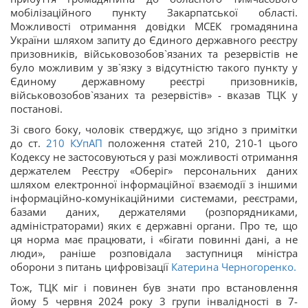
мобілізаційного пункту Закарпатської області.
Можливості отримання довідки МСЕК громадянина
України шляхом запиту до Єдиного державного реєстру
призовників, військовозобов`язаних та резервістів не
було можливим у зв`язку з відсутністю такого пункту у
Єдиному державному реєстрі призовників,
військовозобов`язаних та резервістів» - вказав ТЦК у
постанові.
Зі свого боку, чоловік стверджує, що згідно з примітки
до ст.
210
КУпАП
положення статей 210, 210-1 цього
Кодексу не застосовуються у разі можливості отримання
держателем Реєстру «Оберіг» персональних даних
шляхом електронної інформаційної взаємодії з іншими
інформаційно-комунікаційними системами, реєстрами,
базами даних, держателями (розпорядниками,
адміністраторами) яких є державні органи. Про те, що
ця норма має працювати, і «бігати повинні дані, а не
люди», раніше розповідала заступниця міністра
оборони з питань цифровізації
Катерина Черногоренко.
Тож, ТЦК міг і повинен був знати про встановлення
йому 5 червня 2024 року 3 групи інвалідності в 7-