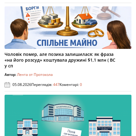
Чоловік помер, але позика залишилася: як фраза
«на його розсуд» коштувала дружині $1,1 млн ( ВС
у сп
Автор:
Лента от Протокола
05.08.2026
Переглядів:
447
Коментарі:
0