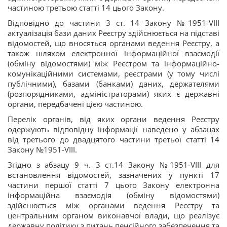
частиною третьою статті 14 цього Закону.
Відповідно до частини 3 ст. 14 Закону №1951-VIII
актуалізація бази даних Реєстру здійснюється на підставі
відомостей, що вносяться органами ведення Реєстру, а
також шляхом електронної інформаційної взаємодії
(обміну відомостями) між Реєстром та інформаційно-
комунікаційними системами, реєстрами (у тому числі
публічними), базами (банками) даних, держателями
(розпорядниками, адміністраторами) яких є державні
органи, передбачені цією частиною.
Перелік органів, від яких органи ведення Реєстру
одержують відповідну інформації наведено у абзацах
від третього до двадцятого частини третьої статті 14
Закону №1951-VIII.
Згідно з абзацу 9 ч. 3 ст.14 Закону №1951-VIII для
встановлення відомостей, зазначених у пункті 17
частини першої статті 7 цього Закону електронна
інформаційна взаємодія (обміну відомостями)
здійснюється між органами ведення Реєстру та
центральним органом виконавчої влади, що реалізує
державну політику з питань пенсійного забезпечення та