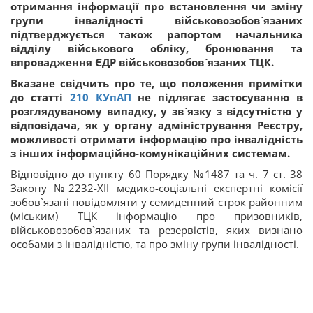
отримання інформації про встановлення чи зміну
групи інвалідності військовозобов`язаних
підтверджується також рапортом начальника
відділу військового обліку, бронювання та
впровадження ЄДР військовозобов`язаних ТЦК.
Вказане свідчить про те, що положення примітки
до статті
210
КУпАП
не підлягає застосуванню в
розглядуваному випадку, у зв`язку з відсутністю у
відповідача, як у органу адміністрування Реєстру,
можливості отримати інформацію про інвалідність
з інших інформаційно-комунікаційних системам.
Відповідно до пункту 60 Порядку №1487 та ч. 7 ст. 38
Закону №2232-XII медико-соціальні експертні комісії
зобов`язані повідомляти у семиденний строк районним
(міським) ТЦК інформацію про призовників,
військовозобов`язаних та резервістів, яких визнано
особами з інвалідністю, та про зміну групи інвалідності.