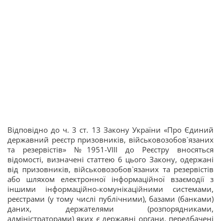
Відповідно до ч. 3 ст. 13 Закону України «Про Єдиний
державний реєстр призовників, військовозобов`язаних
та резервістів» №1951-VIII до Реєстру вносяться
відомості, визначені статтею 6 цього Закону, одержані
від призовників, військовозобов`язаних та резервістів
або шляхом електронної інформаційної взаємодії з
іншими інформаційно-комунікаційними системами,
реєстрами (у тому числі публічними), базами (банками)
даних, держателями (розпорядниками,
адміністраторами) яких є державні органи, передбачені