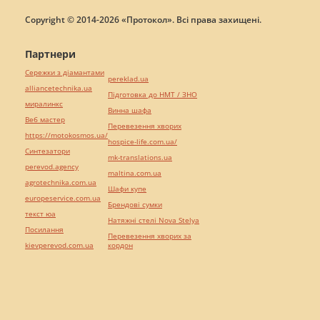
Copyright © 2014-2026 «Протокол». Всі права захищені.
Партнери
Сережки з діамантами
pereklad.ua
alliancetechnika.ua
Підготовка до НМТ / ЗНО
миралинкс
Винна шафа
Веб мастер
Перевезення хворих
https://motokosmos.ua/
hospice-life.com.ua/
Синтезатори
mk-translations.ua
perevod.agency
maltina.com.ua
agrotechnika.com.ua
Шафи купе
europeservice.com.ua
Брендові сумки
текст юа
Натяжні стелі Nova Stelya
Посилання
Перевезення хворих за
kievperevod.com.ua
кордон