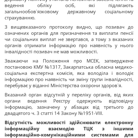
ведення обліку осіб, які підлягають
загальнообов`язковому державному соціальному
страхуванню.
З вищевказаного протоколу видно, що позивач до
означених органів для призначення та виплати пенсії
чи соціальних виплат не звертався, а тому з вказаних
органів отримати інформацію про наявність у нього
інвалідності позивач не мав можливості.
Зважаючи на Положення про МСЕК, затверджене
постановою КМУ №1317, Закарпатська обласна медико-
соціальна експертна комісія, яка володіла і володіє
інформацією про наявність чи зміну групи інвалідності,
перебуває у віданні Міністерства охорони здоров`я.
Вказаний орган відсутній у переліку органів, від яких
органи ведення Реєстру одержують відповідну
інформацію, зазначену у абзацах від третього до
двадцятого ч. 3 статті 14 Закону №1951-VIII.
Відсутність можливості здійснювати електронну
інформаційну взаємодію ТЦК з іншими
інформаційно-комунікаційними системами для