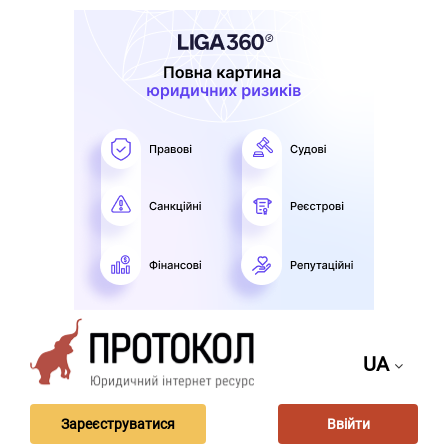
UA
Зареєструватися
Ввійти