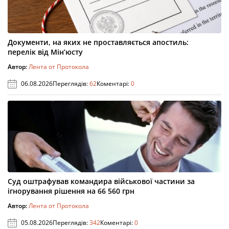
Документи, на яких не проставляється апостиль:
перелік від Мін’юсту
Автор:
Лента от Протокола
06.08.2026
Переглядів:
62
Коментарі:
0
Суд оштрафував командира військової частини за
ігнорування рішення на 66 560 грн
Автор:
Лента от Протокола
05.08.2026
Переглядів:
342
Коментарі:
0