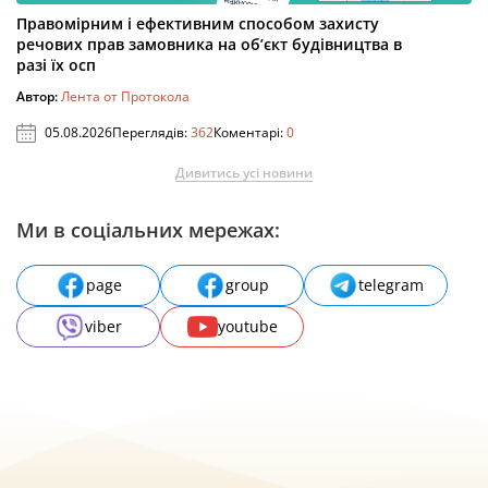
Правомірним і ефективним способом захисту
речових прав замовника на об’єкт будівництва в
разі їх осп
Автор:
Лента от Протокола
05.08.2026
Переглядів:
362
Коментарі:
0
Дивитись усі новини
Ми в соціальних мережах:
page
group
telegram
viber
youtube