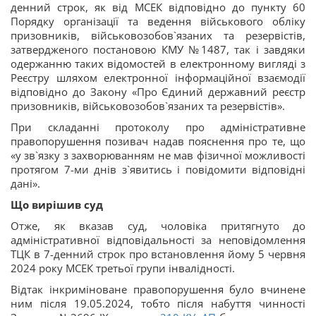
денний строк, як від МСЕК відповідно до пункту 60
Порядку організації та ведення військового обліку
призовників, військовозобов`язаних та резервістів,
затвердженого постановою КМУ №1487, так і завдяки
одержанню таких відомостей в електронному вигляді з
Реєстру шляхом електронної інформаційної взаємодії
відповідно до Закону «Про Єдиний державний реєстр
призовників, військовозобов`язаних та резервістів».
При складанні протоколу про адміністративне
правопорушення позивач надав пояснення про те, що
«у зв`язку з захворюванням не мав фізичної можливості
протягом 7-ми днів з`явитись і повідомити відповідні
дані».
Що вирішив суд
Отже, як вказав суд, чоловіка притягнуто до
адміністративної відповідальності за неповідомлення
ТЦК в 7-денний строк про встановлення йому 5 червня
2024 року МСЕК третьої групи інвалідності.
Відтак інкриміноване правопорушення було вчинене
ним після 19.05.2024, тобто після набуття чинності