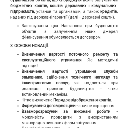
будівництва об’єктів, що споруджуються
із залученням
бюджетних коштів, коштів державних і комунальних
підприємств,
установ та організацій, а також
кредитів,
наданих під державні гарантії (далі – державні кошти).
Застосування цієї Настанови при будівництві
об’єктів із залученням інших джерел
фінансування обумовлюється договором.
3. ОСНОВНІ НОВАЦІЇ.
Визначення вартості поточного ремонту та
експлуатаційного утримання.
Які методичні
підходи?
Визначення вартості утримання служби
замовника,
здійснення
технічного нагляду
та
інжинірингових послуг,
які надаються при
реалізації проектів будівництва - чітко
встановлений механізм.
Чітко визначено
Порядок відображення коштів.
Формування договірної ціни -
значне спрощення.
Взаєморозрахунки за виконані роботи -
можливість проводити з використанням
міжнародно визнаних форм звітування.