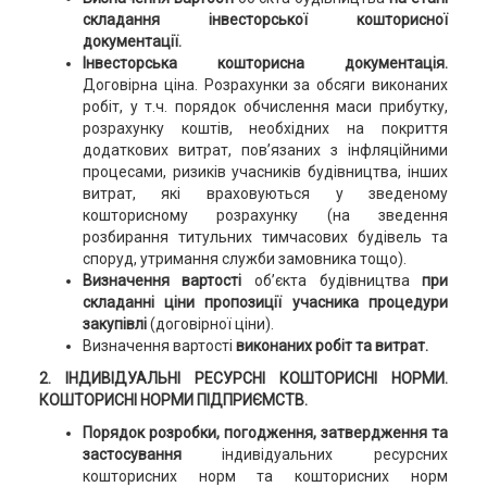
складання інвесторської кошторисної
документації.
Інвесторська кошторисна документація.
Договірна ціна. Розрахунки за обсяги виконаних
робіт, у т.ч. порядок обчислення маси прибутку,
розрахунку коштів, необхідних на покриття
додаткових витрат, пов’язаних з інфляційними
процесами, ризиків учасників будівництва, інших
витрат, які враховуються у зведеному
кошторисному розрахунку (на зведення
розбирання титульних тимчасових будівель та
споруд, утримання служби замовника тощо).
Визначення вартості
об’єкта будівництва
при
складанні ціни пропозиції учасника процедури
закупівлі
(договірної ціни).
Визначення вартості
виконаних робіт та витрат.
2. ІНДИВІДУАЛЬНІ РЕСУРСНІ КОШТОРИСНІ НОРМИ.
КОШТОРИСНІ НОРМИ ПІДПРИЄМСТВ.
Порядок розробки, погодження, затвердження та
застосування
індивідуальних ресурсних
кошторисних норм та кошторисних норм