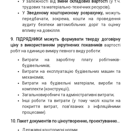
У залежності від
зміни складових вартості
(у т.ч.
трудових та матеріально-технічних ресурсів);
У
Зведеному кошторисному розрахунку,
можуть
передбачати, зокрема, кошти на проведення
аудиту безпеки автомобільних доріг та оцінку
впливу на довкілля.
9. ПІДРЯДНИКИ можуть формувати тверду договірну
ціну з використанням укрупнених показників
вартості
робіт на одиницю виміру певного виду роботи:
Витрати на заробітну плату робітників-
будівельників;
Витрати на експлуатацію будівельних машин та
механізмів;
Витрати на будівельні матеріали, вироби та
комплекти (конструкції);
Загальновиробничі та адміністративні витрати;
Інші роботи та витрати (у тому числі кошти на
покриття витрат, пов’язаних з інфляційними
процесами).
10. Пакет документів по ціноутворенню, проектуванню…
Державні кошторисні норми.