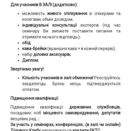
Для учасників В ЗАЛІ (додатково):
можливість
живого спілкування
зі спікерами та
колегами, обмін досвідом;
індивідуальні консультації
експертів (під час
семінару Ви зможете поставити питання та
отримати на нього відповідь);
обід
;
кава-брейки
(вранішня кава + в кожній перерві);
набір
ділових аксесуарів;
Диплом.
Звертаємо увагу!
Кількість учасників в залі обмежена!
Реєструйтесь
заздалегідь.
Бронь місць підтверджується
оплатою.
Підвищення кваліфікації
Підвищення кваліфікації
державних службовців,
посадових осіб
місцевого самоврядування, депутатів
місцевих рад…:
За участь у семінарах, конференціях…(в залі чи онлайн)
Ділового Клубу
нараховуються
кредити ЄКТС
: