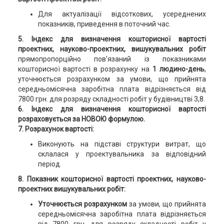
Для актуалізації відсоткових, усереднених
показників, приведення в поточний час.
5. Індекс для визначення кошторисної вартості
проектних, науково-проектних, вишукувальних робіт
прямопропорційно пов’язаний із показниками
кошторисної вартості в розрахунку на
1 людино-день
,
уточнюється розрахунком за умови, що прийнята
середньомісячна заробітна плата відрізняється від
7800 грн. для розряду складності робіт у будівництві 3,8.
6. Індекс для визначення кошторисної вартості
розраховується за НОВОЮ формулою.
7. Розрахунок вартості:
Виконують на підставі структури витрат, що
склалася у проектувальника за відповідний
період.
8. Показник кошторисної вартості проектних, науково-
проектних вишукувальних робіт:
Уточнюється розрахунком
за умови, що прийнята
середньомісячна заробітна плата відрізняється