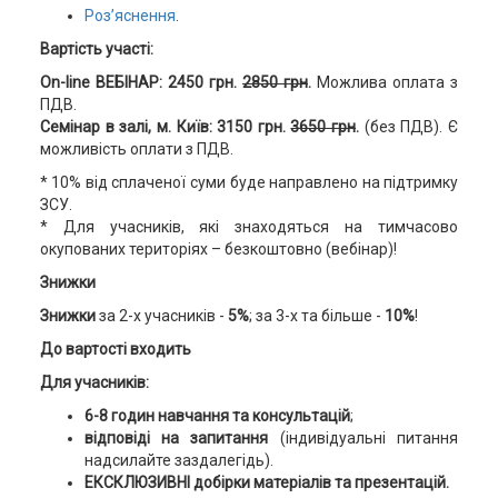
Роз’яснення
.
Вартість участі:
On-line ВЕБІНАР: 2450 грн.
2850 грн
.
Можлива оплата з
ПДВ.
Семінар в залі, м. Київ: 3150 грн.
3650 грн
.
(без ПДВ). Є
можливість оплати з ПДВ.
* 10% від сплаченої суми буде направлено на підтримку
ЗСУ.
* Для учасників, які знаходяться на тимчасово
окупованих територіях – безкоштовно (вебінар)!
Знижки
Знижки
за 2-х учасників -
5%
; за 3-х та більше -
10%
!
До вартості входить
Для учасників:
6-8 годин навчання та консультацій
;
відповіді на запитання
(індивідуальні питання
надсилайте заздалегідь).
ЕКСКЛЮЗИВНІ добірки матеріалів та презентацій.