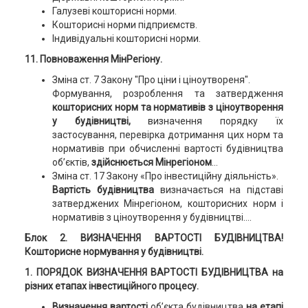
Галузеві кошторисні норми.
Кошторисні норми підприємств.
Індивідуальні кошторисні норми.
11. Повноваження МінРегіону.
Зміна ст. 7 Закону "Про ціни і ціноутвореня".
Формування, розроблення та затвердження
кошторисних норм та нормативів з ціноутворення
у будівництві,
визначення порядку їх
застосування, перевірка дотримання цих норм та
нормативів при обчисленні вартості будівництва
об’єктів,
здійснюється Мінрегіоном
…
Зміна ст. 17 Закону «Про інвестиційну діяльність».
Вартість будівництва
визначається на підставі
затверджених Мінрегіоном, кошторисних норм і
нормативів з ціноутворення у будівництві….
Блок 2.
ВИЗНАЧЕННЯ ВАРТОСТІ БУДІВНИЦТВА!
Кошторисне нормування у будівництві.
1. ПОРЯДОК ВИЗНАЧЕННЯ ВАРТОСТІ БУДІВНИЦТВА на
різних етапах інвестиційного процесу.
Визначення вартості
об’єкта будівництва
на етапі