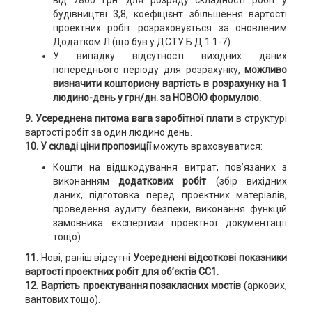
від 7800 грн. для розряду складності робіт у
будівництві 3,8, коефіцієнт збільшення вартості
проектних робіт розраховується за оновленим
Додатком Л (що був у ДСТУ Б Д.1.1-7).
У випадку відсутності вихідних даних
попереднього періоду для розрахунку,
можливо
визначити кошторисну вартість в розрахунку на 1
людино-день у грн/дн. за НОВОЮ формулою.
9. Усереднена питома вага заробітної плати
в структурі
вартості робіт за один людино день.
10. У складі ціни
пропозиції
можуть враховуватися:
Кошти на відшкодування витрат, пов’язаних з
виконанням
додаткових робіт
(збір вихідних
даних, підготовка перед проектних матеріалів,
проведення аудиту безпеки, виконання функцій
замовника експертизи проектної документації
тощо).
11.
Нові, раніш відсутні
Усереднені відсоткові показники
вартості проектних робіт для об’єктів СС1.
12. Вартість проектування позакласних мостів
(аркових,
вантових тощо).