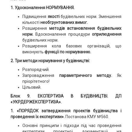
1. Удосконалення НОРМУВАННЯ.
Підвищення
якості
будівельних норм. Зменшення
кількості
необгрунтованих вимог.
Розширення
методів встановлення будівельних
норм.
Вдосконалення процедури
оприлюднення
будівельних норм.
Розширення кола базових організацій, що
виконують
функції по нормуванню.
2. Три методи нормування у будівництві:
Розпорядчий.
Запровадження
параметричного методу.
Як
пріорітетного!
Цільовий.
Блок 9
.
ЕКСПЕРТИЗА В БУДІВНИЦТВІ.
ДП
«УКРДЕРЖЕКСПЕРТИЗА».
1. «ПОРЯДОК затвердження проектів будівництва і
проведення їх експертизи».
Постанова КМУ №560.
Основні принципи і підходи під час проведення
експертизи проектної документації на