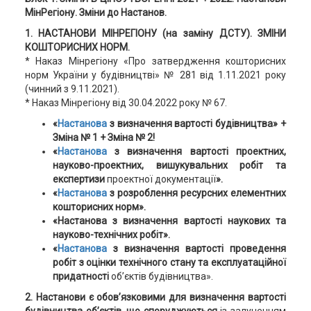
МінРегіону. Зміни до Настанов.
1. НАСТАНОВИ МІНРЕГІОНУ (на заміну ДСТУ). ЗМІНИ
КОШТОРИСНИХ НОРМ.
* Наказ Мінрегіону «Про затвердження кошторисних
норм України у будівництві» № 281 від 1.11.2021 року
(чинний з 9.11.2021).
* Наказ Мінрегіону від 30.04.2022 року № 67.
«
Настанова
з визначення вартості будівництва» +
Зміна № 1 + Зміна № 2!
«
Настанова
з визначення вартості проектних,
науково-проектних, вишукувальних робіт та
експертизи
проектної документації
».
«
Настанова
з розроблення ресурсних елементних
кошторисних норм».
«Настанова з визначення вартості наукових та
науково-технічних робіт».
«
Настанова
з визначення вартості проведення
робіт з оцінки технічного стану та експлуатаційної
придатності
об’єктів будівництва».
2. Настанови є обов’язковими для визначення вартості