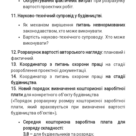
Обґрунтування фактичних витрат
при розрахунку
вартості проектних робіт.
11. Науково-технічний супровід у будівництві
.
Як механізм вирішення
питань невнормованих
законодавством, хто може виконувати.
Вартість науково-технічного супроводу. Хто може
виконувати?
12. Розрахунок вартості авторського нагляду:
плановий і
фактичний.
13. Координатор з питань охорони праці
на стадії
розроблення проектної документації.
14.
Координатор з питань охорони праці
на стадії
будівництва.
15.
Новий порядок визначення кошторисної заробітної
плати
для конкретного об’єкту будівництва
(«Порядок розрахунку розміру кошторисної заробітної
плати, який враховується при визначенні вартості
будівництва об’єктів»);
Середня кошторисна заробітна плата для
розряду складності:
3,8 –
для будівельників та розряду;