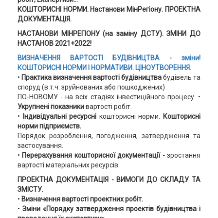
КОШТОРИСНІ НОРМИ. Настанови МінРегіону. ПРОЕКТНА
ДОКУМЕНТАЦІЯ.
НАСТАНОВИ МІНРЕГІОНУ (на заміну ДСТУ). ЗМІНИ ДО
НАСТАНОВ 2021+2022!
ВИЗНАЧЕННЯ ВАРТОСТІ БУДІВНИЦТВА - зміни!
КОШТОРИСНІ НОРМИ І НОРМАТИВИ. ЦІНОУТВОРЕННЯ.
•
Практика визначення вартості будівництва
будівель та
споруд (в т.ч. зруйнованих або пошкоджених)
ПО-НОВОМУ - на всіх стадіях інвестиційного процесу. •
Укрупнені показники
вартості робіт.
•
Індивідуальні ресурсні
кошторисні норми.
Кошторисні
норми підприємств.
Порядок розроблення, погодження, затвердження та
застосування.
•
Перерахування кошторисної документації -
зростання
вартості матеріальних ресурсів.
ПРОЕКТНА ДОКУМЕНТАЦІЯ - ВИМОГИ ДО СКЛАДУ ТА
ЗМІСТУ.
•
Визначення вартості проектних робіт.
•
Зміни «Порядку затвердження проектів будівництва і