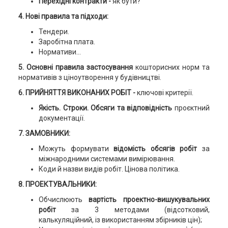
Перехідні контракти -
як бути?
4. Нові правила та підходи:
Тендери.
Заробітна плата.
Нормативи…
5. Основні правила застосування
кошторисних норм та
нормативів з ціноутворення у будівництві.
6. ПРИЙНЯТТЯ ВИКОНАНИХ РОБІТ -
ключові критерії.
Якість. Строки. Обсяги та відповідність
проєктний
документації.
7. ЗАМОВНИКИ:
Можуть формувати
відомість обсягів робіт
за
міжнародними системами вимірювання.
Коди й назви видів робіт. Цінова політика.
8. ПРОЕКТУВАЛЬНИКИ:
Обчислюють
вартість проектно-вишукувальних
робіт
за 3 методами (відсотковий,
калькуляційний, із використанням збірників цін);