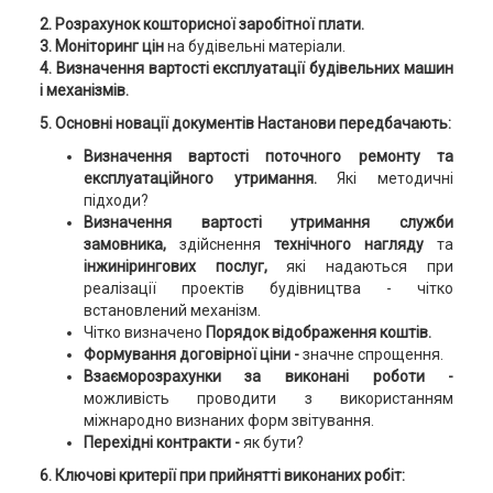
2. Розрахунок кошторисної заробітної плати.
3. Моніторинг цін
на будівельні матеріали.
4. Визначення вартості експлуатації будівельних машин
і механізмів.
5. Основні новації документів Настанови передбачають:
Визначення вартості поточного ремонту та
експлуатаційного утримання.
Які методичні
підходи?
Визначення вартості утримання служби
замовника,
здійснення
технічного нагляду
та
інжинірингових послуг,
які надаються при
реалізації проектів будівництва - чітко
встановлений механізм.
Чітко визначено
Порядок відображення коштів.
Формування договірної ціни -
значне спрощення.
Взаєморозрахунки за виконані роботи -
можливість проводити з використанням
міжнародно визнаних форм звітування.
Перехідні контракти -
як бути?
6. Ключові критерії при прийнятті виконаних робіт: