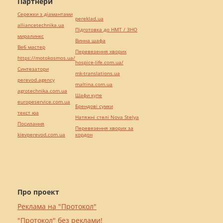
Партнери
Сережки з діамантами
pereklad.ua
alliancetechnika.ua
Підготовка до НМТ / ЗНО
миралинкс
Винна шафа
Веб мастер
Перевезення хворих
https://motokosmos.ua/
hospice-life.com.ua/
Синтезатори
mk-translations.ua
perevod.agency
maltina.com.ua
agrotechnika.com.ua
Шафи купе
europeservice.com.ua
Брендові сумки
текст юа
Натяжні стелі Nova Stelya
Посилання
Перевезення хворих за
kievperevod.com.ua
кордон
Про проект
Реклама на "Протокол"
"Протокол" без реклами!