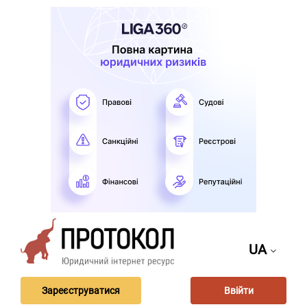
UA
Зареєструватися
Ввійти