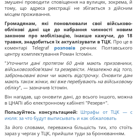
змушені проводити сповіщення на вулицях, зокрема, й
тому, що адреса реєстрації не збігається з дійсним
місцем проживання.
Громадянам, які поновлювали свої військово-
облікові дані ще до набрання чинності новим
законом про мобілізацію, інакше кажучи, до 18
травня, знадобиться їх актуалізувати в ТЦК
. Про це в
коментарі Telegraf
розповів
речник Полтавського
центру комплектування Роман Істомін.
"
Уточнити дані протягом 60 днів мають призовники,
військовозобов'язані та резервісти. Незалежно від того,
заброньовані вони чи мають відстрочку. Оновити дані
мають також жінки, які вже перебувають на військовому
обліку
", — зазначив Істомін.
Він нагадав, що оновити дані, до всього іншого, можна
в ЦНАПі або електронному кабінеті "Резерв+".
Пользуйтесь консультацией:
Штрафы от ТЦК — с
июля: за что будут выписывать и как обжаловать
За його словами, переважна більшість тих, хто стоїть
зараз у чергах у ТЦК, прийшли туди за бронюванням.