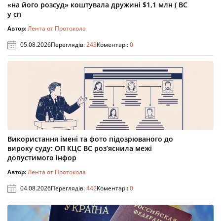
«на його розсуд» коштувала дружині $1,1 млн ( ВС
у сп
Автор:
Лента от Протокола
05.08.2026
Переглядів:
243
Коментарі:
0
Використання імені та фото підозрюваного до
вироку суду: ОП КЦС ВС роз’яснила межі
допустимого інфор
Автор:
Лента от Протокола
04.08.2026
Переглядів:
442
Коментарі:
0