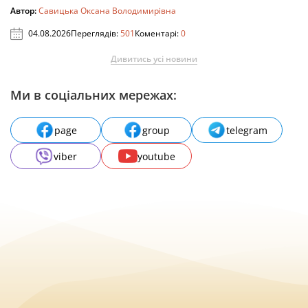
Автор:
Савицька Оксана Володимирівна
04.08.2026
Переглядів:
501
Коментарі:
0
Дивитись усі новини
Ми в соціальних мережах:
page
group
telegram
viber
youtube