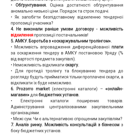
•
Обґрунтування.
Оцінка достатності обґрунтування
аномально низької ціни. Порядок та строк подачі.
• Як запобігти безпідставному відхиленню тендерної
пропозиції учасника?
4. Не виконали раніше умови договору - можливість
відхилення
пропозиції постачальників!
5.
АМКУ. Боротьба з «оскаржувальним тролінгом».
• Можливість впровадження диференційованої
плати
за оскарження тендеру в АМКУ постановою Уряду (%
від вартості предмета закупівлі).
• Неможливість відкликати
скаргу.
• Для протидії тролінгу та блокуванню тендера до
розгляду будуть прийматися тільки проплачені скарги, а
відкликати їх буде неможливо.
6. Prozorro market
(електронні каталоги) –
«онлайн-
магазин»
для
бюджетних установ.
• Електронні каталоги поширених товарів.
Адміністрування централізованими закупівельними
організаціями.
• Межі сум. Чи є альтернативою спрощеним закупівлям?
7. Аналіз ринку. Можливість консультацій з бізнесом
з
боку бюджетних установ.