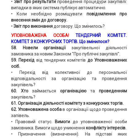
•
Звіт про результати
проведення процедури закупівлі:
випадки в яких система публікує автоматично.
• Коли необхідно розміщувати
повідомлення про
внесення змін до договору.
•
Звіт про виконання
договору. Що змінилось?
УПОВНОВАЖЕНА ОСОБА!
ТЕНДЕРНИЙ КОМІТЕТ.
КОМІТЕТ З КОНКУРСНИХ ТОРГІВ. Що змінилося?
58. Новели організації
закупівельної діяльності
замовника за новим Законом "Про публічні закупівлі".
59. Перехід
від тендерних комітетів
до Уповноважених
осіб.
• Перехід від колективної до персональної
відповідальності за організацію та проведення
закупівель?
60. Хто
займається
організацією
та
проведенням
закупівель?
61. Організація діяльності комітету з конкурсних торгів.
62. Уповноважена особа
в організації щодо проведення
запівель.
• Правовий статус.
Вимоги
до уповноваженої особи
замовника. Вимоги щодо уникнення
конфлікту інтересів.
• Призначення (визначення). На підставі яких