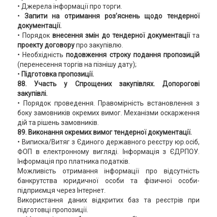
• Джерела інформації про торги.
•
Запити на отримання роз’яснень щодо тендерної
документації.
• Порядок
внесення змін до тендерної документації
та
проекту договору
про закупівлю.
• Необхідність
подовження строку подання пропозицій
(перенесення торгів на пізнішу дату);
•
Підготовка пропозиції.
88. Участь у Спрощених закупівлях. Допорогові
закупівлі.
• Порядок проведення. Правомірність встановлення з
боку замовників окремих вимог. Механізми оскарження
дій та рішень замовників.
89. Виконання окремих вимог тендерної документації.
• Виписка/Витяг з Єдиного державного реєстру юр.осіб,
ФОП в електронному вигляді. Інформація з ЄДРПОУ.
Інформація про платника податків.
Можливість отримання інформації про відсутність
банкрутства юридичної особи та фізичної особи-
підприємця через Інтернет.
Використання даних відкритих баз та реєстрів при
підготовці пропозиції.