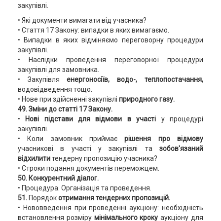
закупівлі.
• Які документи вимагати від учасника?
• Стаття 17 Закону: випадки в яких вимагаємо.
• Випадки в яких відміняємо переговорну процедури
закупівлі.
• Наслідки проведення переговорної процедури
закупівлі для замовника.
• Закупівля
енергоносіїв, водо-, теплопостачання,
водовідведення тощо.
• Нове при здійсненні закупівлі
природного газу.
49. Зміни до статті 17 Закону.
•
Нові підстави для відмови в участі
у процедурі
закупівлі.
• Коли замовник приймає
рішення про відмову
учасникові в участі у закупівлі та
зобов'язаний
відхилити
тендерну пропозицію учасника?
• Строки подання документів переможцем.
50. Конкурентний діалог.
• Процедура. Організація та проведення.
51.
Порядок
отримання тендерних пропозицій.
• Нововведення при проведенні аукціону: необхідність
встановлення розміру
мінімального кроку
аукціону для