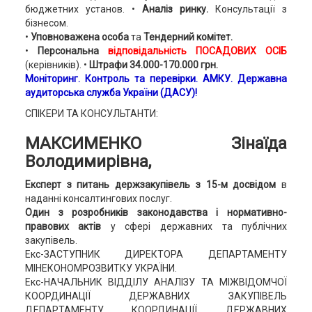
бюджетних установ. •
Аналіз ринку.
Консультації з
бізнесом.
•
Уповноважена особа
та
Тендерний комітет.
•
Персональна
відповідальність ПОСАДОВИХ ОСІБ
(керівників). •
Штрафи 34.000-170.000 грн.
Моніторинг. Контроль та перевірки. АМКУ. Державна
аудиторська служба України (ДАСУ)!
СПІКЕРИ ТА КОНСУЛЬТАНТИ:
МАКСИМЕНКО Зінаїда
Володимирівна,
Експерт з питань держзакупівель з 15-м досвідом
в
наданні консалтингових послуг.
Один з розробників законодавства і нормативно-
правових актів
у сфері державних та публічних
закупівель.
Екс-ЗАСТУПНИК ДИРЕКТОРА ДЕПАРТАМЕНТУ
МІНЕКОНОМРОЗВИТКУ УКРАЇНИ.
Екс-НАЧАЛЬНИК ВІДДІЛУ АНАЛІЗУ ТА МІЖВІДОМЧОЇ
КООРДИНАЦІЇ ДЕРЖАВНИХ ЗАКУПІВЕЛЬ
ДЕПАРТАМЕНТУ КООРДИНАЦІЇ ДЕРЖАВНИХ