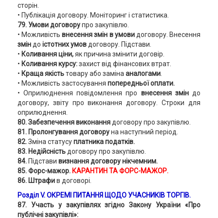
сторін.
• Публікація договору. Моніторинг і статистика.
79. Умови договору
про закупівлю.
• Можливість
внесення змін в умови
договору. Внесення
змін
до
істотних умов
договору. Підстави.
•
Коливання ціни,
як причина змінити договір.
•
Коливання курсу:
захист від фінансових втрат.
•
Краща якість
товару або заміна
аналогами
.
• Можливість застосування
попередньої оплати.
• Оприлюднення повідомлення про
внесення змін
до
договору, звіту про виконання договору. Строки для
оприлюднення.
80. Забезпечення виконання
договору про закупівлю.
81.
Пролонгування договору
на наступний період.
82.
Зміна статусу
платника податків.
83. Недійсність
договору про закупівлю.
84.
Підстави
визнання договору нікчемним.
85. Форс-мажор.
КАРАНТИН ТА ФОРС-МАЖОР.
86. Штрафи
в договорі.
Розділ V.
ОКРЕМІ ПИТАННЯ ЩОДО УЧАСНИКІВ ТОРГІВ.
87. Участь у закупівлях згідно Закону України «Про
публічні закупівлі»: