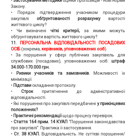
•
Застосування методики
оцінки пропозицій - нові норми
Закону.
• Порядок підтвердження учасником процедури
закупівлі
обґрунтованості розрахунку
вартості
життєвого циклу?
• Чи визначені
чіткі критерії,
за якими можуть
обґрунтовувати вартість життєвого циклу?
11.
ПЕРСОНАЛЬНА ВІДПОВІДАЛЬНОСТІ ПОСАДОВИХ
ОСІБ
(зокрема,
керівників, уповноважених осіб
).
• За порушення у сфері публічних закупівель для
службових (посадових), уповноважених осіб:
штраф
34.000-170.000 грн
.
•
Ризики учасників та замовників.
Можливості їх
мінімізації.
•
Підстави
складання протоколу.
•
Строк
притягнення до адміністративної
відповідальності.
• Які порушення про закупівлі передбачені
у прикінцевих
положеннях?
•
Практичні рекомендації
щодо процесу перевірок.
•
Стаття 164 прим. 14 КУАП
“Порушення законодавства
про закупівлі”. Практика її застосування.
•
Ст. 38 КУАП.
Відповідальність. Не суттєві порушення/