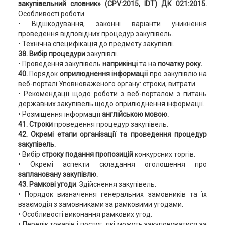
закупівельний словник» (CPV:2015, IDT) ДК 021:2015.
Особливості роботи.
• Відшкодування, законні варіанти уникнення
проведення відповідних процедур закупівель.
• Технічна специфікація до предмету закупівлі.
38. Вибір процедури
закупівлі.
• Проведення закупівель
наприкінці
та на
початку року.
40.
Порядок
оприлюднення інформації
про закупівлю на
веб-порталі Уповноваженого органу: строки, витрати.
• Рекомендації щодо роботи з веб-порталом з питань
державних закупівель щодо оприлюднення інформації.
• Розміщення інформації
англійською мовою.
41.
Строки
проведення процедур закупівель.
42. Окремі етапи організації та проведення процедур
закупівель.
• Вибір
строку подання пропозицій
конкурсних торгів.
• Окремі аспекти складання оголошення про
заплановану закупівлю.
43. Рамкові угоди
. Здійснення закупівель.
• Порядок визначення генеральних замовників та їх
взаємодія з замовниками за рамковими угодами.
• Особливості виконання рамкових угод.
• Перелік товарів і послуг, які можуть закуповуватися за