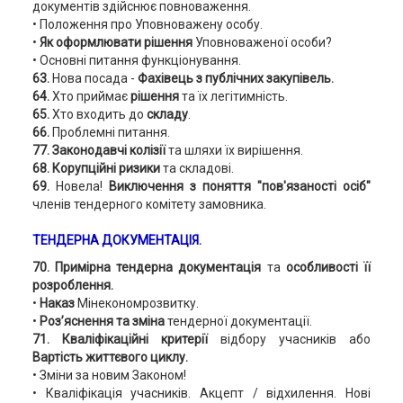
документів здійснює повноваження.
• Положення про Уповноважену особу.
•
Як оформлювати рішення
Уповноваженої особи?
• Основні питання функціонування.
63.
Нова посада -
Фахівець з публічних закупівель.
64.
Хто приймає
рішення
та їх легітимність.
65.
Хто входить до
складу
.
66.
Проблемні питання.
77. Законодавчі колізії
та шляхи їх вирішення.
68. Корупційні ризики
та складові.
69.
Новела!
Виключення з поняття "пов'язаності осіб"
членів тендерного комітету замовника.
ТЕНДЕРНА ДОКУМЕНТАЦІЯ.
70.
Примірна тендерна документація
та
особливості її
розроблення.
•
Наказ
Мінекономрозвитку.
•
Роз’яснення та зміна
тендерної документації.
71.
Кваліфікаційні критерії
відбору учасників або
Вартість життєвого циклу.
• Зміни за новим Законом!
• Кваліфікація учасників. Акцепт / відхилення. Нові