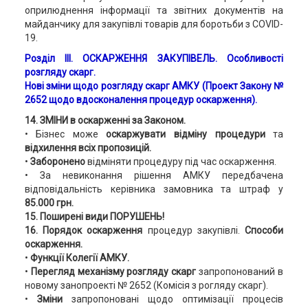
оприлюднення інформації та звітних документів на
майданчику для закупівлі товарів для боротьби з COVID-
19.
Розділ ІІІ.
ОСКАРЖЕННЯ ЗАКУПІВЕЛЬ. Особливості
розгляду скарг.
Нові зміни щодо розгляду скарг АМКУ (Проект Закону №
2652 щодо вдосконалення процедур оскарження).
14. ЗМІНИ в оскарженні за Законом.
• Бізнес може
оскаржувати відміну процедури
та
відхилення всіх пропозицій.
•
Заборонено
відміняти процедуру під час оскарження.
• За невиконання рішення АМКУ передбачена
відповідальність керівника замовника та штраф у
85.000 грн.
15. Поширені види ПОРУШЕНЬ!
16.
Порядок оскарження
процедур закупівлі.
Способи
оскарження.
•
Функції Колегії АМКУ.
•
Перегляд механізму розгляду скарг
запропонований в
новому занопроекті № 2652 (Комісія з рогляду скарг).
•
Зміни
запропоновані щодо оптимізації процесів