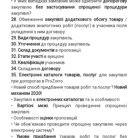
• У яких випадках замовник може здійснити
допорогову
закупівлю
без застосування спрощеної процедури
закупівлі?
28.
Обмеження
закупівлі додаткового обсягу товару
/
додаткових аналогічних робіт (послуг) в учасника після
укладення з ним договору.
29. Види процедур
закупівель.
30. Уточнення
до процедур закупівель.
31. Склад документів
в пропозиції.
32. Етапи участі
в аукціоні.
33. Кваліфікація
учасників.
34.
Складання
договору.
35. Електронні каталоги товарів, послуг
для закупівлі
при допорогах в ProZorro.
• Новий спосіб придбання товарів робіт та послуг?
Новий
механізм 2020!
• Закупівлі в
електронних каталогах
та їх особливості.
•
Вартісні межі.
Принцип проведення спрощеної
закупівлі.
• Особливості
оцінки
пропозицій.
• Чи обов'язково проводити спрощену закупівлю через
електронну систему?
•
Умови придбання
товарів, робіт та послуг без