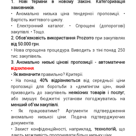
1.
Нові терміни в новому Законі. Категоризація
замовників.
• Аномально низька ціна тендерної пропозиції. •
Вартість життєвого циклу.
• Електронний каталог. • Спрощені (допорогові)
закупівлі. • Тощо.
2. Обов’язковість використання Prozorro
при закупівлях
від 50.000 грн.
• Нова спрощена процедура. Виводить з тіні понад 250
тис. закупівель.
3. Аномально низькі цінові пропозиції - автоматичне
відхилення
.
•
Як визначити
правильно? Критерії.
• На понад
40% відрізняються
від середньої ціни
пропозиції для боротьби з «демпінгом цін», який
призводить до закупівель
неякісних товарів і послуг
,
або змушує бюджетні установи погоджуватись на
менший об’єм закупівлі.
• Як працюватиме? Аргументи підтвердження
аномально низької ціни. Подача підтверджуючих
документів.
• Захист конфіденційності, наприклад,
технологій,
що
дають можливість пропонувати більш низьку ціну...