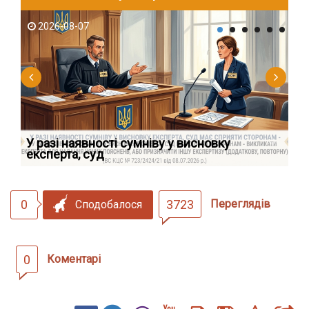
2026-08-07
2
У разі наявності сумніву у висновку
Як
експерта, суд
вк
0
3723
Переглядів
Сподобалося
0
Коментарі