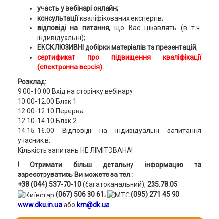
участь у вебінарі онлайн;
консультації
кваліфікованих експертів;
відповіді на питання,
що Вас цікавлять (в т.ч.
індивідуальні);
ЕКСКЛЮЗИВНІ добірки матеріалів та презентацій,
сертификат про підвищення кваліфікації
(електронна версія).
Розклад:
9.00-10.00 Вхід на сторінку вебінару
10.00-12.00 Блок 1
12.00-12.10 Перерва
12.10-14.10 Блок 2
14.15-16.00 Відповіді на індивідуальні запитання
учасників.
Кількість запитань НЕ ЛІМІТОВАНА!
! Отримати більш детальну інформацію та
зареєструватись Ви можете за тел.:
+38 (044) 537-70-10
(багатоканальний),
235.78.05
(067) 506 80 61,
(095) 271 45 90
www.dku.in.ua
або
km@dk.ua