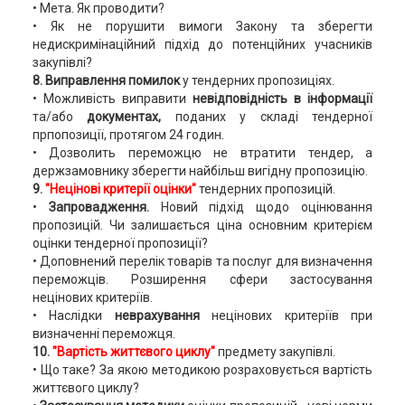
• Мета. Як проводити?
• Як не порушити вимоги Закону та зберегти
недискримінаційний підхід до потенційних учасників
закупівлі?
8. Виправлення помилок
у тендерних пропозиціях.
• Можливість виправити
невідповідність в інформації
та/або
документах,
поданих у складі тендерної
прпопозиції, протягом 24 годин.
• Дозволить переможцю не втратити тендер, а
держзамовнику зберегти найбільш вигідну пропозицію.
9.
"Нецінові критерії оцінки"
тендерних пропозицій.
•
Запровадження.
Новий підхід щодо оцінювання
пропозицій. Чи залишається ціна основним критерієм
оцінки тендерної пропозиції?
• Доповнений перелік товарів та послуг для визначення
переможців. Розширення сфери застосування
нецінових критеріїв.
• Наслідки
неврахування
нецінових критеріїв при
визначенні переможця.
10.
"Вартість життєвого циклу"
предмету закупівлі.
• Що таке? За якою методикою розраховується вартість
життєвого циклу?