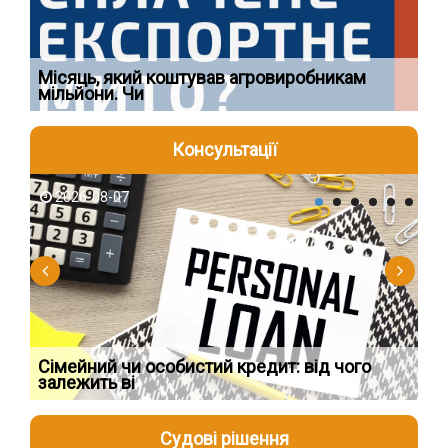
Ї
Місяць, який коштував агровиробникам
Ог
мільйони. Чи
що
Консультації
2026-08-07
2
Сімейний чи особистий кредит: від чого
Пр
залежить ві
по
Судові рішення