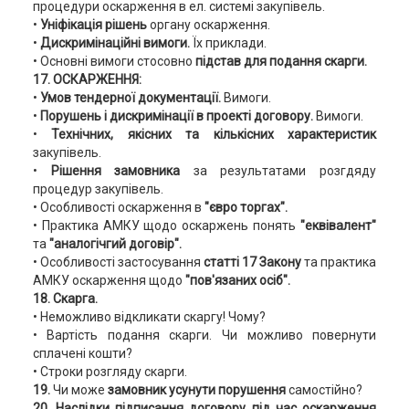
процедури оскарження в ел. системі закупівель.
•
Уніфікація рішень
органу оскарження.
•
Дискримінаційні вимоги.
Їх приклади.
• Основні вимоги стосовно
підстав для подання скарги.
17. ОСКАРЖЕННЯ:
•
Умов тендерної документації.
Вимоги.
•
Порушень і дискримінації в проекті договору.
Вимоги.
•
Технічних, якісних та кількісних характеристик
закупівель.
•
Рішення замовника
за результатами розгдяду
процедур закупівель.
• Особливості оскарження в
"євро торгах".
• Практика АМКУ щодо оскаржень понять
"еквівалент"
та
"аналогічгий договір".
• Особливості застосування
статті 17 Закону
та практика
АМКУ оскарження щодо
"пов'язаних осіб".
18. Скарга.
• Неможливо відкликати скаргу! Чому?
• Вартість подання скарги. Чи можливо повернути
сплачені кошти?
• Строки розгляду скарги.
19.
Чи може
замовник усунути порушення
самостійно?
20. Наслідки підписання договору під час оскарження