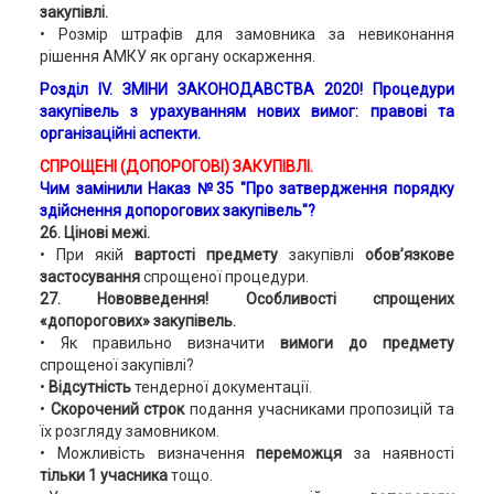
закупівлі.
• Розмір штрафів для замовника за невиконання
рішення АМКУ як органу оскарження.
Розділ ІV.
ЗМІНИ ЗАКОНОДАВСТВА 2020!
Процедури
закупівель з урахуванням нових вимог: правові та
організаційні аспекти.
СПРОЩЕНІ (ДОПОРОГОВІ) ЗАКУПІВЛІ.
Чим замінили Наказ №35 "Про затвердження порядку
здійснення допорогових закупівель"?
26. Цінові межі.
• При якій
вартості предмету
закупівлі
обов’язкове
застосування
спрощеної процедури.
27. Нововведення! Особливості спрощених
«допорогових» закупівель.
• Як правильно визначити
вимоги до предмету
спрощеної закупівлі?
•
Відсутність
тендерної документації.
•
Скорочений строк
подання учасниками пропозицій та
їх розгляду замовником.
• Можливість визначення
переможця
за наявності
тільки 1 учасника
тощо.