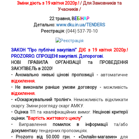
З
міни діють з 19 квітня 2020р.!
/ Для Замовників та
Учасників /
22 травня, В
Е
Б
І
Н
А
Р
Детально:
www.dku.in.ua/TENDERS
Реєстрація:
(044) 537-70-10
ЗАКОН "Про публічні закупівлі"
ДІЄ з 19 квітня 2020р.!
PROZORRO.
СПРОЩЕНІ
закупівлі. Д
опорогові.
НОВІ ПРАВИЛА ОРГАНІЗАЦІЇ та ПРОВЕДЕННЯ
ЗАКУПІВЕЛЬ в 2020!
•
Аномально низькі цінові пропозиції -
автоматичне
відхилення.
•
Не виконали раніше умови договору -
можливість
відхилення.
•
«Оскаржувальний тролінг».
Неможливість відкликати
скаргу. Зміни розгляду скарг АМКУ.
•
Оцінка
ТП та кваліфікаційних вимог.
Нецінові критерії
оцінки.
"
Вартість життєвого циклу
"
• Виправлення
помилок в інформації
та/або
документах
у тендерних пропозиціях.
•
Prozorro від 50.000 грн.
•
«Онлайн-магазин»
для