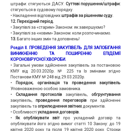
штрафи: стягуються ДАСУ.
Суттєві порушення/
штрафи:
стягуються в судовому порядку.
• Накладення відповідних
штрафів за рішенням суду.
12. Перехідний період.
• Закупівлі за «старим» Законом: як завершуємо?
• Закупівлі за «новим» Законом: коли розпочинаємо.
13.
Багато інших змін та доповнень!
Розділ ІІ. ПРОВЕДЕННЯ ЗАКУПІВЕЛЬ ДЛЯ ЗАПОБІГАННЯ
ВИНИКНЕННЮ ТА ПОШИРЕННЮ ЕПІДЕМІЇ
КОРОНОВІРУСНОЇ ХВОРОБИ.
• Загальні умови здійснення закупівель за постановою
КМУ від 20.03.2020р. № 225 та Із змінами згідно
Постанови КМУ № 248 від 29.03.2020р.
•
Порядок, організація та проведення закупівель
Уповноваженою особою замовника.
•
Складання протоколів
закупівель,
обгрунтування
закупівель,
проведення переговорів
при здійсненні
закупівель та
оприлюднення звітних
документів.
• Особливості
укладання договорів.
•
Як опублікувати звіт
про укладений договір та
опублікувати його згідно вимог статті 10 Закону: до 19
квітня 2020 року та після 19 квітня 2020 року. Строки