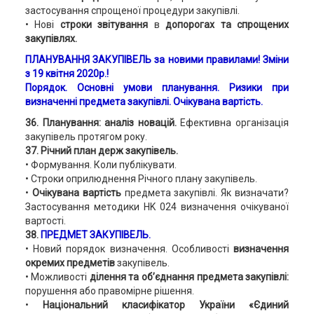
застосування спрощеної процедури закупівлі.
• Нові
строки звітування
в
допорогах та спрощених
закупівлях.
ПЛАНУВАННЯ ЗАКУПІВЕЛЬ за новими правилами! Зміни
з 19 квітня 2020р.!
Порядок. Основні умови планування. Ризики при
визначенні предмета закупівлі. Очікувана вартість.
36. Планування:
аналіз новацій.
Ефективна організація
закупівель протягом року.
37.
Річний план держ закупівель.
• Формування. Коли публікувати.
• Строки оприлюднення Річного плану закупівель.
•
Очікувана вартість
предмета закупівлі. Як визначати?
Застосування методики HK 024 визначення очікуваної
вартості.
38.
ПРЕДМЕТ ЗАКУПІВЕЛЬ.
• Новий порядок визначення. Особливості
визначення
окремих предметів
закупівель.
• Можливості
ділення та об’єднання предмета закупівлі:
порушення або правомірне рішення.
•
Національний класифікатор України «Єдиний