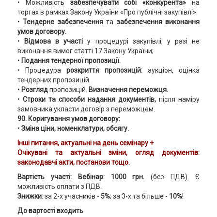
• Можливість
забезпечувати собі «конкурента»
на
торгах в рамках Закону України «Про публічні закупівлі».
•
Тендерне забезпечення
та
забезпечення виконання
умов договору.
•
Відмова в участі
у процедурі закупівлі, у разі не
виконання вимог статті 17 Закону України;
•
Подання тендерної пропозиції.
• Процедура
розкриття пропозицій:
аукціон, оцінка
тендерних пропозицій.
•
Розгляд
пропозицій.
Визначення переможця.
•
Строки та способи надання документів,
після наміру
замовника укласти договір з переможцем.
90. Коригування умов договору:
•
Зміна ціни, номенклатури, обсягу.
Інші питання, актуальні на день семінару +
Очікувані та актуальні зміни,
огляд документів:
законодавчі акти, постанови тощо.
Вартість участі: Вебінар: 1000 грн.
(без ПДВ). Є
можливість оплати з ПДВ.
Знижки
: за 2-х учасників -
5%
; за 3-х та більше -
10%
!
До вартості входить