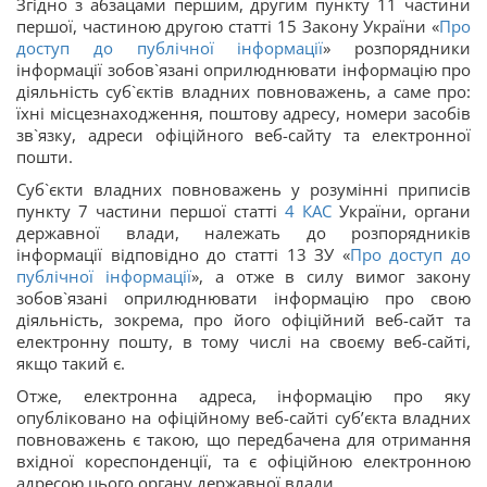
Згідно з абзацами першим, другим пункту 11 частини
першої, частиною другою статті 15 Закону України «
Про
доступ до публічної інформації
» розпорядники
інформації зобов`язані оприлюднювати інформацію про
діяльність суб`єктів владних повноважень, а саме про:
їхні місцезнаходження, поштову адресу, номери засобів
зв`язку, адреси офіційного веб-сайту та електронної
пошти.
Суб`єкти владних повноважень у розумінні приписів
пункту 7 частини першої статті
4
КАС
України, органи
державної влади, належать до розпорядників
інформації відповідно до статті 13 ЗУ «
Про доступ до
публічної інформації
», а отже в силу вимог закону
зобов`язані оприлюднювати інформацію про свою
діяльність, зокрема, про його офіційний веб-сайт та
електронну пошту, в тому числі на своєму веб-сайті,
якщо такий є.
Отже, електронна адреса, інформацію про яку
опубліковано на офіційному веб-сайті суб’єкта владних
повноважень є такою, що передбачена для отримання
вхідної кореспонденції, та є офіційною електронною
адресою цього органу державної влади.