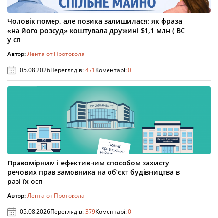
Чоловік помер, але позика залишилася: як фраза
«на його розсуд» коштувала дружині $1,1 млн ( ВС
у сп
Автор:
Лента от Протокола
05.08.2026
Переглядів:
471
Коментарі:
0
Правомірним і ефективним способом захисту
речових прав замовника на об’єкт будівництва в
разі їх осп
Автор:
Лента от Протокола
05.08.2026
Переглядів:
379
Коментарі:
0