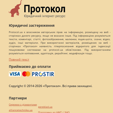
Юридичні застереження
Protocol.ua є власником авторських прав на інформацію, розміщену на веб -
сторінках даного ресурсу, якщо не вказано інше. Під інформацією розуміються
тексти, коментарі, статті, фотозображення, малюнки, ящик-шота, скани, відео,
аудіо, інші матеріали. При використанні матеріалів, розміщених на веб -
сторінках «Протокол» наявність гіперпосилання відкритого для індексації
пошуковими системами на protocol.ua обов`язкове. Під використанням
розуміється копіювання, адаптація, рерайтинг, модифікація тощо.
Повний текст
Приймаємо до оплати
Copyright © 2014-2026 «Протокол». Всі права захищені.
Партнери
Сережки з діамантами
pereklad.ua
alliancetechnika.ua
Підготовка до НМТ / ЗНО