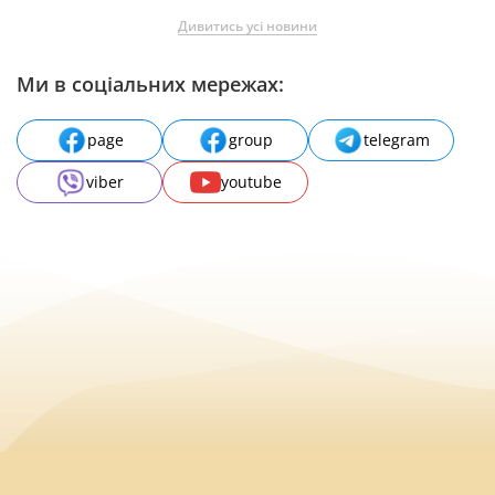
Дивитись усі новини
Ми в соціальних мережах:
page
group
telegram
viber
youtube