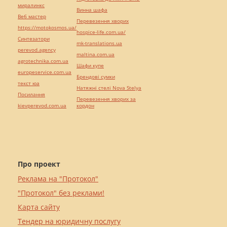
миралинкс
Винна шафа
Веб мастер
Перевезення хворих
https://motokosmos.ua/
hospice-life.com.ua/
Синтезатори
mk-translations.ua
perevod.agency
maltina.com.ua
agrotechnika.com.ua
Шафи купе
europeservice.com.ua
Брендові сумки
текст юа
Натяжні стелі Nova Stelya
Посилання
Перевезення хворих за
kievperevod.com.ua
кордон
Про проект
Реклама на "Протокол"
"Протокол" без реклами!
Карта сайту
Тендер на юридичну послугу