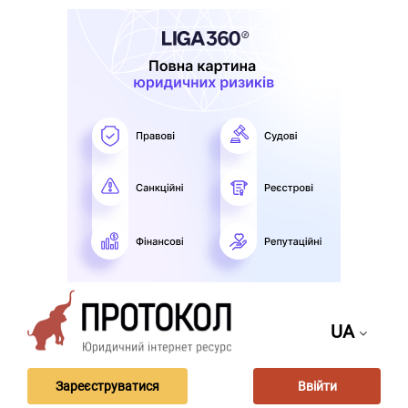
UA
Зареєструватися
Ввійти