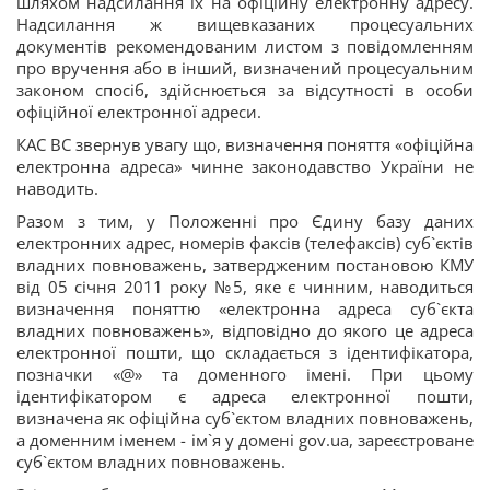
шляхом надсилання їх на офіційну електронну адресу.
Надсилання ж вищевказаних процесуальних
документів рекомендованим листом з повідомленням
про вручення або в інший, визначений процесуальним
законом спосіб, здійснюється за відсутності в особи
офіційної електронної адреси.
КАС ВС звернув увагу що, визначення поняття «офіційна
електронна адреса» чинне законодавство України не
наводить.
Разом з тим, у Положенні про Єдину базу даних
електронних адрес, номерів факсів (телефаксів) суб`єктів
владних повноважень, затвердженим постановою КМУ
від 05 січня 2011 року №5, яке є чинним, наводиться
визначення поняттю «електронна адреса суб`єкта
владних повноважень», відповідно до якого це адреса
електронної пошти, що складається з ідентифікатора,
позначки «@» та доменного імені. При цьому
ідентифікатором є адреса електронної пошти,
визначена як офіційна суб`єктом владних повноважень,
а доменним іменем - ім`я у домені gov.ua, зареєстроване
суб`єктом владних повноважень.