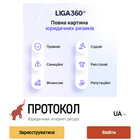
UA
Зареєструватися
Ввійти