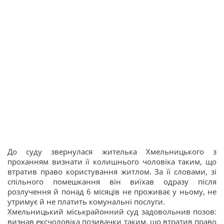
До суду звернулася жителька Хмельницького з
проханням визнати її колишнього чоловіка таким, що
втратив право користування житлом. За її словами, зі
спільного помешкання він виїхав одразу після
розлучення й понад 6 місяців не проживає у ньому, не
утримує й не платить комунальні послуги.
Хмельницький міськрайонний суд задовольнив позов:
визнав ексчоловіка позивачки таким, що втратив право