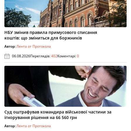
НБУ змінив правила примусового списання
коштів: що зміниться для боржників
Автор:
Лента от Протокола
06.08.2026
Переглядів:
402
Коментарі:
0
Суд оштрафував командира військової частини за
ігнорування рішення на 66 560 грн
Автор:
Лента от Протокола