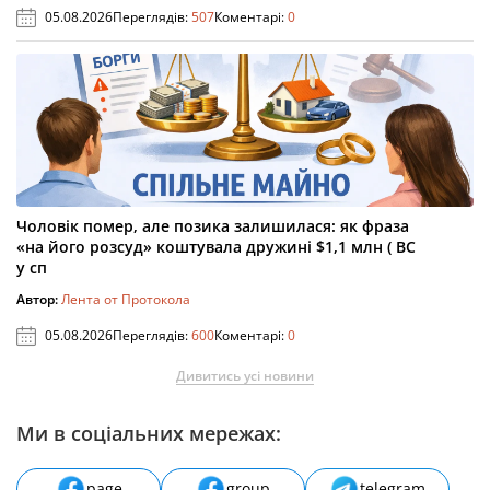
05.08.2026
Переглядів:
507
Коментарі:
0
Чоловік помер, але позика залишилася: як фраза
«на його розсуд» коштувала дружині $1,1 млн ( ВС
у сп
Автор:
Лента от Протокола
05.08.2026
Переглядів:
600
Коментарі:
0
Дивитись усі новини
Ми в соціальних мережах:
page
group
telegram