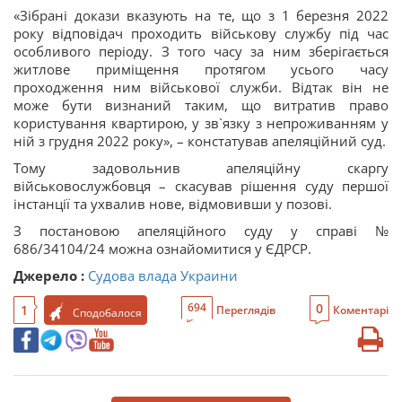
«Зібрані докази вказують на те, що з 1 березня 2022
року відповідач проходить військову службу під час
особливого періоду. З того часу за ним зберігається
житлове приміщення протягом усього часу
проходження ним військової служби. Відтак він не
може бути визнаний таким, що витратив право
користування квартирою, у зв`язку з непроживанням у
ній з грудня 2022 року», – констатував апеляційний суд.
Тому задовольнив апеляційну скаргу
військовослужбовця – скасував рішення суду першої
інстанції та ухвалив нове, відмовивши у позові.
З постановою апеляційного суду у справі №
686/34104/24 можна ознайомитися у ЄДРСР.
Джерело :
Судова влада Украини
0
694
1
Переглядів
Коментарі
Сподобалося