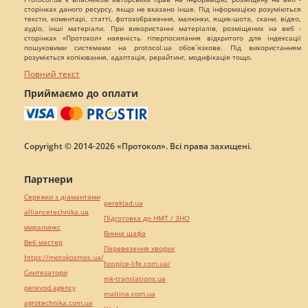
сторінках даного ресурсу, якщо не вказано інше. Під інформацією розуміються
тексти, коментарі, статті, фотозображення, малюнки, ящик-шота, скани, відео,
аудіо, інші матеріали. При використанні матеріалів, розміщених на веб -
сторінках «Протокол» наявність гіперпосилання відкритого для індексації
пошуковими системами на protocol.ua обов`язкове. Під використанням
розуміється копіювання, адаптація, рерайтинг, модифікація тощо.
Повний текст
Приймаємо до оплати
Copyright © 2014-2026 «Протокол». Всі права захищені.
Партнери
Сережки з діамантами
pereklad.ua
alliancetechnika.ua
Підготовка до НМТ / ЗНО
миралинкс
Винна шафа
Веб мастер
Перевезення хворих
https://motokosmos.ua/
hospice-life.com.ua/
Синтезатори
mk-translations.ua
perevod.agency
maltina.com.ua
agrotechnika.com.ua