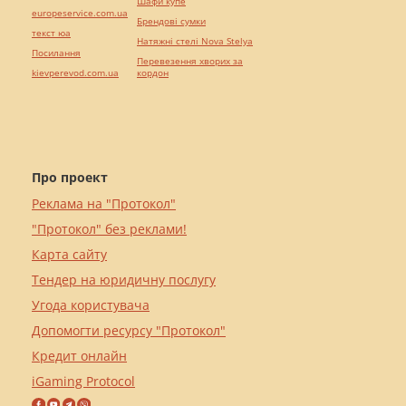
Шафи купе
europeservice.com.ua
Брендові сумки
текст юа
Натяжні стелі Nova Stelya
Посилання
Перевезення хворих за
kievperevod.com.ua
кордон
Про проект
Реклама на "Протокол"
"Протокол" без реклами!
Карта сайту
Тендер на юридичну послугу
Угода користувача
Допомогти ресурсу "Протокол"
Кредит онлайн
iGaming Protocol