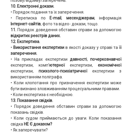
позову/відзиву/заперечень.
10. Електронні докази.
• Порядок подання та їх заперечення.
• Переписка по
E-mail
,
месенджерам
, інформація
Інтернет-сайтів
, фото та відео- докази, тощо.
11.
Порядок доведення обставин справи за допомогою
відкритих реєстрів даних.
12. Експертиза.
•
Використання експертизи
в якості доказу у справі та
її
заперечення.
• На прикладах експертизи
давності
,
почеркознавчої
експертизи, комп’
ютерної
експертизи,
економічної
експертизи,
психолого-психіатричної
експертизи з
використанням поліграфа.
• Коли клопотання про призначення експертизи може
бути визнано зловживанням процесуальними правами.
• Коли експертиза є необхідною.
13. Показання свідків.
• Порядок доведення обставин справи за допомогою
показань свідків.
• Коли судом приймаються до уваги. Коли показання
свідка
НЕ Є доказом?
• Як заперечувати?