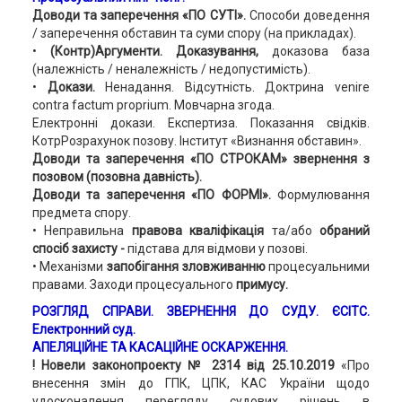
Доводи та заперечення «ПО СУТІ».
Способи доведення
/ заперечення обставин та суми спору (на прикладах).
•
(Контр)Аргументи.
Доказування,
доказова база
(належність / неналежність / недопустимість).
•
Докази.
Ненадання. Відсутність. Доктрина venire
contra factum proprium. Мовчарна згода.
Електронні докази. Експертиза. Показання свідків.
КотрРозрахунок позову. Інститут «Визнання обставин».
Доводи та заперечення «ПО СТРОКАМ» звернення з
позовом (позовна давність).
Доводи та заперечення «ПО ФОРМІ».
Формулювання
предмета спору.
• Неправильна
правова кваліфікація
та/або
обраний
спосіб захисту -
підстава для відмови у позові.
• Механізми
запобігання зловживанню
процесуальними
правами. Заходи процесуального
примусу.
РОЗГЛЯД СПРАВИ
. ЗВЕРНЕННЯ ДО СУДУ. ЄСІТС.
Електронний суд.
АПЕЛЯЦІЙНЕ ТА КАСАЦІЙНЕ ОСКАРЖЕННЯ.
! Новели законопроекту № 2314 від 25.10.2019
«Про
внесення змін до ГПК, ЦПК, КАС України щодо
удосконалення перегляду судових рішень в