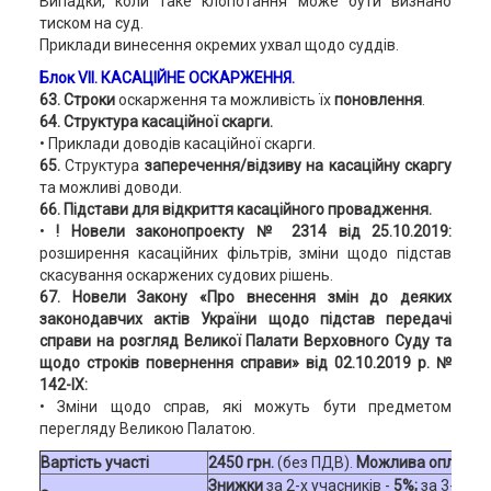
Випадки, коли таке клопотання може бути визнано
тиском на суд.
Приклади винесення окремих ухвал щодо суддів.
Блок VII. КАСАЦІЙНЕ ОСКАРЖЕННЯ.
63. Строки
оскарження та можливість їх
поновлення
.
64. Структура касаційної скарги.
• Приклади доводів касаційної скарги.
65.
Структура
заперечення/відзиву на касаційну скаргу
та можливі доводи.
66. Підстави для відкриття касаційного провадження.
•
! Новели законопроекту № 2314 від 25.10.2019:
розширення касаційних фільтрів, зміни щодо підстав
скасування оскаржених судових рішень.
67. Новели Закону «Про внесення змін до деяких
законодавчих актів України щодо підстав передачі
справи на розгляд Великої Палати Верховного Суду та
щодо строків повернення справи» від 02.10.2019 р. №
142-IX:
• Зміни щодо справ, які можуть бути предметом
перегляду Великою Палатою.
Вартість участі
2450 грн.
(без ПДВ).
Можлива оплата з
Знижки
за 2-х учасників -
5%;
за 3-х та 