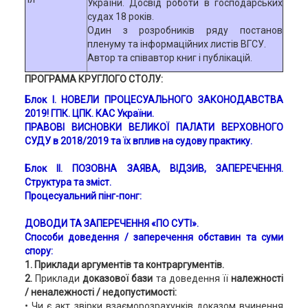
України. Досвід роботи в господарських
судах 18 років.
Один з розробників ряду постанов
пленуму та інформаційних листів ВГСУ.
Автор та співавтор книг і публікацій.
ПРОГРАМА КРУГЛОГО СТОЛУ:
Блок І.
НОВЕЛИ ПРОЦЕСУАЛЬНОГО ЗАКОНОДАВСТВА
2019!
ГПК. ЦПК. КАС України.
ПРАВОВІ ВИСНОВКИ ВЕЛИКОЇ ПАЛАТИ ВЕРХОВНОГО
СУДУ
в 2018/2019 та їх вплив на судову практику.
Блок ІІ. ПОЗОВНА ЗАЯВА, ВІДЗИВ, ЗАПЕРЕЧЕННЯ.
Структура та зміст.
Процесуальний пінг-понг:
ДОВОДИ ТА ЗАПЕРЕЧЕННЯ «ПО СУТІ».
Способи доведення / заперечення обставин та суми
спору:
1. Приклади аргументів та контраргументів.
2.
Приклади
доказової бази
та доведення її
належності
/ неналежності / недопустимості:
• Чи є акт звірки взаєморозрахунків доказом вчинення