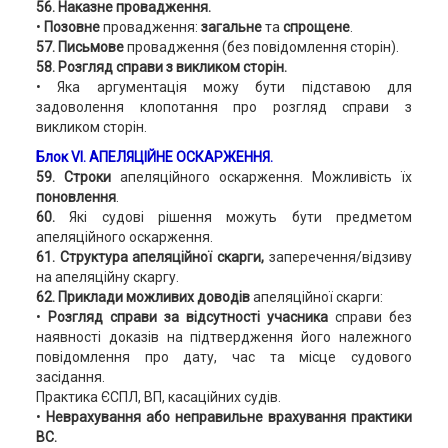
56. Наказне провадження.
•
Позовне
провадження:
загальне
та
спрощене
.
57. Письмове
провадження (без повідомлення сторін).
58. Розгляд справи з викликом сторін.
• Яка аргументація можу бути підставою для
задоволення клопотання про розгляд справи з
викликом сторін.
Блок VI. АПЕЛЯЦІЙНЕ ОСКАРЖЕННЯ.
59. Строки
апеляційного оскарження. Можливість їх
поновлення
.
60.
Які судові рішення можуть бути предметом
апеляційного оскарження.
61. Структура апеляційної скарги,
заперечення/відзиву
на апеляційну скаргу.
62. Приклади можливих доводів
апеляційної скарги:
•
Розгляд справи за відсутності учасника
справи без
наявності доказів на підтвердження його належного
повідомлення про дату, час та місце судового
засідання.
Практика ЄСПЛ, ВП, касаційних судів.
•
Неврахування або неправильне врахування практики
ВС.