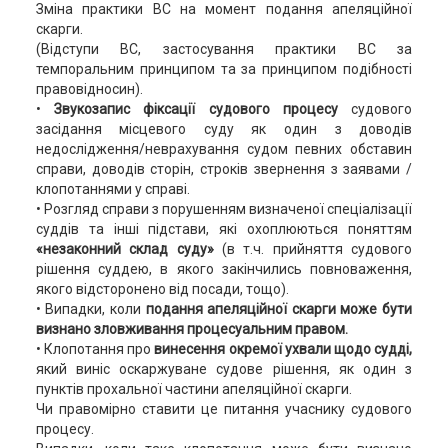
Зміна практики ВС на момент подання апеляційної
скарги.
(Відступи ВС, застосування практики ВС за
темпоральним принципом та за принципом подібності
правовідносин).
•
Звукозапис фіксації судового процесу
судового
засідання місцевого суду як один з доводів
недослідження/неврахування судом певних обставин
справи, доводів сторін, строків звернення з заявами /
клопотаннями у справі.
• Розгляд справи з порушенням визначеної спеціалізації
суддів та інші підстави, які охоплюються поняттям
«незаконний склад суду»
(в т.ч. прийняття судового
рішення суддею, в якого закінчились повноваження,
якого відсторонено від посади, тощо).
• Випадки, коли
подання апеляційної скарги може бути
визнано зловживання процесуальним правом.
• Клопотання про
винесення окремої ухвали щодо судді,
який виніс оскаржуване судове рішення, як один з
пунктів прохальної частини апеляційної скарги.
Чи правомірно ставити це питання учаснику судового
процесу.