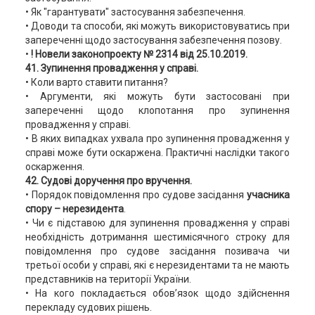
• Як "гарантувати" застосування забезпечення.
• Доводи та способи, які можуть використовуватись при
запереченні щодо застосування забезпечення позову.
•
! Новели законопроекту № 2314 від 25.10.2019.
41. Зупинення провадження у справі.
• Коли варто ставити питання?
• Аргументи, які можуть бути застосовані при
запереченні щодо клопотання про зупинення
провадження у справі.
• В яких випадках ухвала про зупинення провадження у
справі може бути оскаржена. Практичні наслідки такого
оскарження.
42. Судові доручення про вручення.
• Порядок повідомлення про судове засідання
учасника
спору –
нерезидента
.
• Чи є підставою для зупинення провадження у справі
необхідність дотримання шестимісячного строку для
повідомлення про судове засідання позивача чи
третьої особи у справі, які є нерезидентами та не мають
представників на території України.
• На кого покладається обов’язок щодо здійснення
перекладу судових рішень.