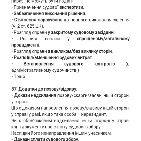
наразі не можуть бути подані.
• Призначення судової
експертизи.
•
Забезпечення виконання рішення.
•
Стягнення нарахувань
до повного виконання рішення
(ч. 2 ст. 625 ЦК).
• Розгляд справи
у закритому судовому засіданні.
• Розгляд справи
у спрощеному/загальному
провадженні.
• Розгляд справи
з викликом/без виклику сторін.
•
Розподіл/зменшення судових витрат.
•
Встановлення судового контролю
(в
адміністративному судочинстві)
• Тощо.
37. Додатки до позову/відзиву:
•
Докази надсилання
позову/скарги/заяви іншій стороні
у справі.
Що є доказом направлення позову/відзиву іншій стороні
у справі у разі, якщо така особа – нерезидент.
Чи є обов’язковим надсилання іншій стороні у справі
копії документу про сплату судового збору.
Наслідки його ненаправлення іншим учасникам.
•
Докази сплати судового збору.