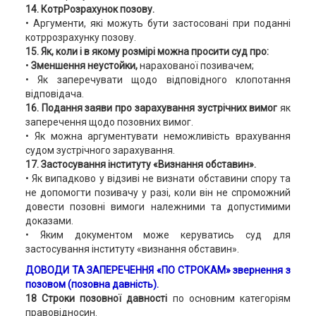
14. КотрРозрахунок позову.
• Аргументи, які можуть бути застосовані при поданні
котррозрахунку позову.
15. Як, коли і в якому розмірі можна просити суд про:
•
Зменшення неустойки,
нарахованої позивачем;
• Як заперечувати щодо відповідного клопотання
відповідача.
16. Подання заяви про зарахування зустрічних вимог
як
заперечення щодо позовних вимог.
• Як можна аргументувати неможливість врахування
судом зустрічного зарахування.
17. Застосування інституту «Визнання обставин».
• Як випадково у відзиві не визнати обставини спору та
не допомогти позивачу у разі, коли він не спроможний
довести позовні вимоги належними та допустимими
доказами.
• Яким документом може керуватись суд для
застосування інституту «визнання обставин».
ДОВОДИ ТА ЗАПЕРЕЧЕННЯ «ПО СТРОКАМ» звернення з
позовом (позовна давність).
18 Строки позовної давності
по основним категоріям
правовідносин.