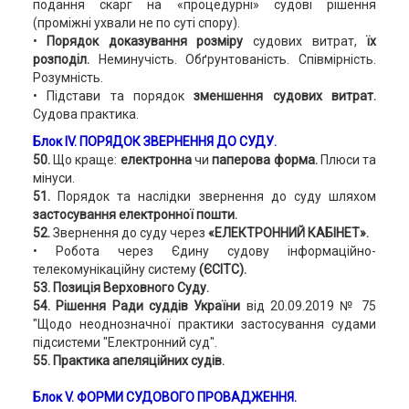
подання скарг на «процедурні» судові рішення
(проміжні ухвали не по суті спору).
•
Порядок доказування розміру
судових витрат,
їх
розподіл.
Неминучість. Обґрунтованість. Співмірність.
Розумність.
• Підстави та порядок
зменшення судових витрат.
Судова практика.
Блок ІV. ПОРЯДОК ЗВЕРНЕННЯ ДО СУДУ.
50.
Що краще:
електронна
чи
паперова форма.
Плюси та
мінуси.
51.
Порядок та наслідки звернення до суду шляхом
застосування електронної пошти.
52.
Звернення до суду через
«ЕЛЕКТРОННИЙ КАБІНЕТ».
• Робота через Єдину судову інформаційно-
телекомунікаційну систему
(ЄСІТС).
53. Позиція Верховного Суду.
54. Рішення Ради суддів України
від 20.09.2019 № 75
"Щодо неоднозначної практики застосування судами
підсистеми "Електронний суд".
55. Практика апеляційних судів.
Блок V. ФОРМИ СУДОВОГО ПРОВАДЖЕННЯ.