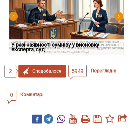
У разі наявності сумніву у висновку
Як
експерта, суд
вк
2
5949
Переглядів
Сподобалося
0
Коментарі