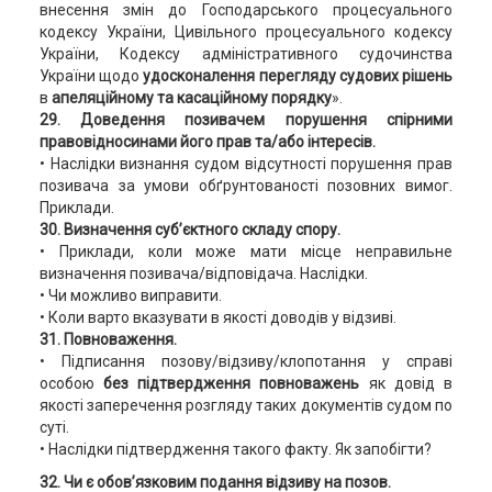
внесення змін до Господарського процесуального
кодексу України, Цивільного процесуального кодексу
України, Кодексу адміністративного судочинства
України щодо
удосконалення перегляду судових рішень
в
апеляційному та касаційному порядку
».
29. Доведення позивачем порушення спірними
правовідносинами його прав та/або інтересів.
• Наслідки визнання судом відсутності порушення прав
позивача за умови обґрунтованості позовних вимог.
Приклади.
30. Визначення суб’єктного складу спору.
• Приклади, коли може мати місце неправильне
визначення позивача/відповідача. Наслідки.
• Чи можливо виправити.
• Коли варто вказувати в якості доводів у відзиві.
31. Повноваження.
• Підписання позову/відзиву/клопотання у справі
особою
без підтвердження повноважень
як довід в
якості заперечення розгляду таких документів судом по
суті.
• Наслідки підтвердження такого факту. Як запобігти?
32. Чи є обов’язковим подання відзиву на позов.