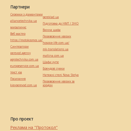
Партнери
Сережки з діамантами
pereklad.ua
alliancetechnika.ua
Підготовка до НМТ / ЗНО
миралинкс
Винна шафа
Веб мастер
Перевезення хворих
https://motokosmos.ua/
hospice-life.com.ua/
Синтезатори
mk-translations.ua
perevod.agency
maltina.com.ua
agrotechnika.com.ua
Шафи купе
europeservice.com.ua
Брендові сумки
текст юа
Натяжні стелі Nova Stelya
Посилання
Перевезення хворих за
kievperevod.com.ua
кордон
Про проект
Реклама на "Протокол"