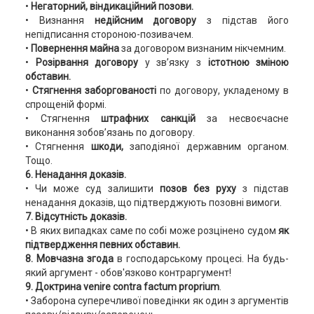
•
Негаторний, віндикаційний позови.
• Визнання
недійсним договору
з підстав його
непідписання стороною-позивачем.
•
Повернення майна
за договором визнаним нікчемним.
•
Розірвання договору
у зв’язку з
істотною зміною
обставин.
•
Стягнення заборгованості
по договору, укладеному в
спрощеній формі.
• Стягнення
штрафних санкцій
за несвоєчасне
виконання зобов’язань по договору.
• Стягнення
шкоди,
заподіяної державним органом.
Тощо.
6. Ненадання доказів.
• Чи може суд залишити
позов без руху
з підстав
ненадання доказів, що підтверджують позовні вимоги.
7.
Відсутність доказів.
• В яких випадках саме по собі може розцінено судом
як
підтвердження певних обставин.
8. Мовчазна згода
в господарському процесі. На будь-
який аргумент - обов'язково контраргумент!
9. Доктрина venire contra factum proprium
.
• Заборона суперечливої поведінки як один з аргументів