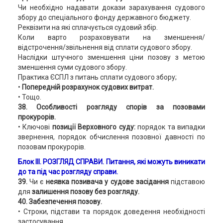
Чи необхідно надавати докази зарахування судового
збору до спеціального фонду державного бюджету.
Реквізити на які сплачується судовий збір.
Коли варто розраховувати на зменшення/
відстрочення/звільнення від сплати судового збору.
Наслідки штучного зменшення ціни позову з метою
зменшення суми судового збору.
Практика ЄСПЛ з питань сплати судового збору;
•
Попередній розрахунок судових витрат.
• Тощо.
38. Особливості розгляду спорів за позовами
прокурорів.
• Ключові
позиції Верховного суду:
порядок та випадки
звернення, порядок обчислення позовної давності по
позовам прокурорів.
Блок ІІІ. РОЗГЛЯД СПРАВИ. Питання, які можуть виникати
до та під час розгляду справи.
39.
Чи є
неявка позивача у судове засідання
підставою
для
залишення позову без розгляду.
40. Забезпечення позову.
• Строки, підстави та порядок доведення необхідності
застосування.