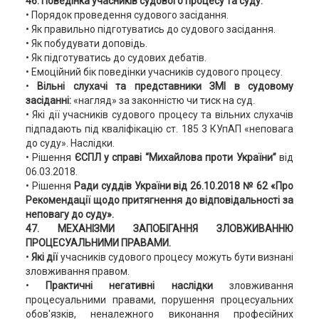
46. Поведінка учасників судового процесу та суду.
• Порядок проведення судового засідання.
• Як правильно підготуватись до судового засідання.
• Як побудувати доповідь.
• Як підготуватись до судових дебатів.
• Емоційний бік поведінки учасників судового процесу.
•
Вільні слухачі та представники ЗМІ в судовому
засіданні:
«нагляд» за законністю чи тиск на суд.
• Які дії учасників судового процесу та вільних слухачів
підпадають під кваліфікацію ст. 185 3 КУпАП «неповага
до суду». Наслідки.
• Рішення
ЄСПЛ у справі “Михайлова проти України”
від
06.03.2018.
• Рішення
Ради суддів України від 26.10.2018 № 62 «Про
Рекомендації щодо притягнення до відповідальності за
неповагу до суду».
47. МЕХАНІЗМИ ЗАПОБІГАННЯ ЗЛОВЖИВАННЮ
ПРОЦЕСУАЛЬНИМИ ПРАВАМИ.
•
Які дії
учасників судового процесу можуть бути визнані
зловживання правом.
•
Практичні негативні наслідки
зловживання
процесуальними правами, порушення процесуальних
обов'язків, неналежного виконання професійних