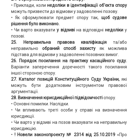
• Приклади, коли
недоліки в ідентифікації об’єкта спору
можуть призвести до відмови у задоволенні позову.
• Як сформулювати предмет спору так,
щоб судове
рішення було виконано.
• Чи варто вказувати
у відзиві
на відповідні
недоліки
у
позові.
25. Неправильна правова кваліфікація
та/або
неправильно
обраний спосіб захисту
як можлива
підстава для відмови у задоволенні позовних вимог.
26. Порядок посилання на практику касаційного суду.
Варіанти заперечення доречності такого посилання
іншої стороною спору.
27. Каталог позицій Конституційного Суду України,
які
можуть бути додатковим інструментом правової
аргументації.
28. Визначення юрисдикційної підвідомчості
спору.
• Основні помилки. Наслідки.
• Чи впливають треті особи у справі на визначення
юрисдикції.
• Чи варто у відзиві на позов вказувати на неправильну
юрисдикцію.
•
! Новели законопроекту № 2314 від 25.10.2019
«Про