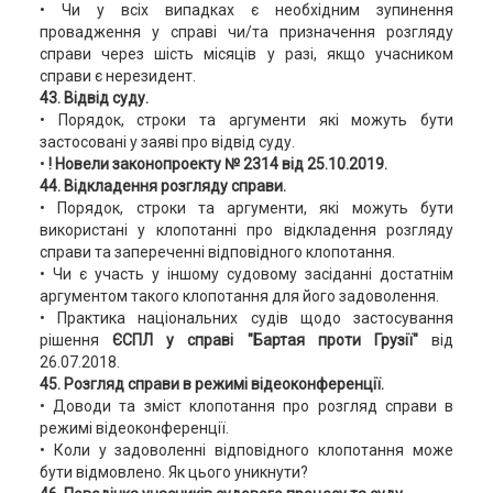
• Чи у всіх випадках є необхідним зупинення
провадження у справі чи/та призначення розгляду
справи через шість місяців у разі, якщо учасником
справи є нерезидент.
43. Відвід суду.
• Порядок, строки та аргументи які можуть бути
застосовані у заяві про відвід суду.
•
! Новели законопроекту № 2314 від 25.10.2019.
44. Відкладення розгляду справи.
• Порядок, строки та аргументи, які можуть бути
використані у клопотанні про відкладення розгляду
справи та запереченні відповідного клопотання.
• Чи є участь у іншому судовому засіданні достатнім
аргументом такого клопотання для його задоволення.
• Практика національних судів щодо застосування
рішення
ЄСПЛ у справі "Бартая проти Грузії"
від
26.07.2018.
45. Розгляд справи в режимі відеоконференції.
• Доводи та зміст клопотання про розгляд справи в
режимі відеоконференції.
• Коли у задоволенні відповідного клопотання може
бути відмовлено. Як цього уникнути?