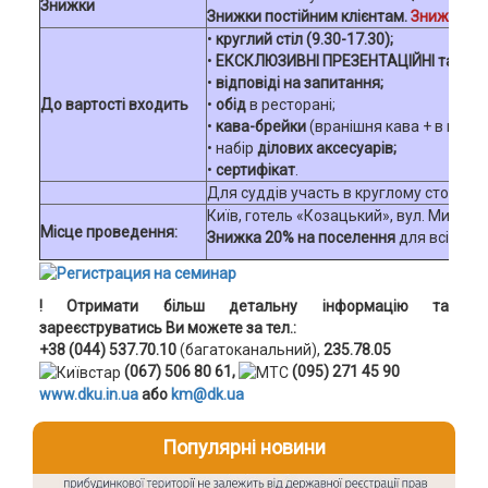
Знижки
Знижки постійним клієнтам.
Знижка при
•
круглий стіл (9.30-17.30);
•
ЕКСКЛЮЗИВНІ ПРЕЗЕНТАЦІЙНІ та АНА
•
відповіді на запитання;
До вартості входить
•
обід
в ресторані;
•
кава-брейки
(вранішня кава + в перер
• набір
ділових аксесуарів;
•
сертифікат
.
Для суддів участь в круглому столі - 
Київ, готель «Козацький», вул. Михайлі
Місце проведення:
Знижка 20% на поселення
для всіх уча
! Отримати більш детальну інформацію та
зареєструватись Ви можете за тел.:
+38 (044)
537.70.10
(багатоканальний),
235.78.05
(067) 506 80 61,
(095) 271 45 90
www.dku.in.ua
або
km@dk.ua
Популярні новини