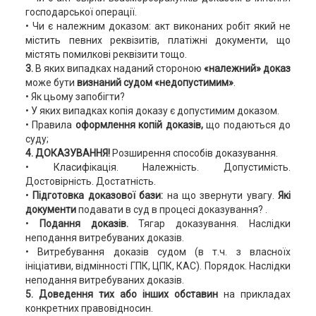
господарської операції.
• Чи є належним доказом: акт виконаних робіт який не
містить певних реквізитів, платіжні документи, що
містять помилкові реквізити тощо.
3.
В яких випадках наданий стороною
«належний» доказ
може бути
визнаний судом «недопустимим»
.
• Як цьому запобігти?
• У яких випадках копія доказу є допустимим доказом.
• Правила
оформлення копій доказів,
що подаються до
суду;
4.
ДОКАЗУВАННЯ!
Розширення способів доказування.
• Класифікація. Належність. Допустимість.
Достовірність. Достатність.
•
Підготовка доказової бази:
на що звернути увагу.
Які
документи
подавати в суд в процесі доказування? .
•
Подання доказів.
Тягар доказування. Наслідки
неподання витребуваних доказів.
• Витребування доказів судом (в т.ч. з власноїх
ініціативи, відмінності ГПК, ЦПК, КАС). Порядок. Наслідки
неподання витребуваних доказів.
5. Доведення тих або інших обставин
на прикладах
конкретних правовідносин.