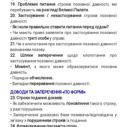
19. Проблемні питання
строків позовної давності, які
перебувають
на розгляді Великої Палати.
20. Застосування / незастосування
строків позовної
давності.
•
Як і коли правильно ставити
питання
перед судом?
• Чи мають право заявляти про застосування позовної
давності
треті особи
у справі.
21.
Чи є клопотання про застосування позовної давності
визнанням позову.
22. Шляхи заперечення
щодо клопотання про
застосування позовної давності:
•
Момент,
з якого може обраховуватися позовна
давність;
• Порядок
обчислення
;
• Випадки
переривання
позовної давності.
ДОВОДИ ТА ЗАПЕРЕЧЕННЯ «ПО ФОРМІ»:
23. Строки подання доказів.
• Як забезпечити можливість
поновлення
такого строку,
у разі порушення.
• Заперечення доказової бази позивача/відповідача у
зв’язку з
порушенням строків
їх подання.
24. Формулювання предмета спору.