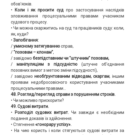
обов'язків.
•
Коли і як просити суд
про застосування наслідків
зловживання процесуальними правами учасником
судового процесу.
• Чи можна скаржитись на суд та працівників суду: коли,
як, куди?
•
Запобігання:
/
умисному затягуванню
справ,
/
"позовам – клонам"
,
/ завідомо
безпідставним чи "штучним" позовам,
/
маніпуляціям з підсудністю
(штучне об’єднання
позовних вимог з метою зміни підсудності),
/ завідомо
необґрунтованим відводам, скаргам
, іншим
проявам недобросовісного користування учасниками
процесуальними правами...
48. Розгляд/перегляд справи з порушенням строків.
• Чи можливо прискорити?
49. Судові витрати.
•
Розподіл судових витрат.
Чи завжди є необхідним
подання доказів їх здійснення.
• Стягнення
«гонорару успіху».
• На чию користь і коли стягуються судові витрати за