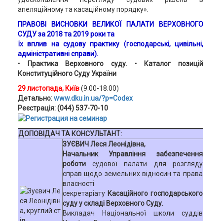
апеляційному та касаційному порядку».
ПРАВОВІ ВИСНОВКИ ВЕЛИКОЇ ПАЛАТИ ВЕРХОВНОГО
СУДУ
за 2018 та 2019 роки та
їх вплив на судову практику (господарські, цивільні,
адміністративні справи).
•
Практика Верховного суду.
•
Каталог позицій
Конституційного Суду України
29 листопада, Київ
(9.00-18.00)
Детально:
www.dku.in.ua/?p=Codex
Реєстрація: (044) 537-70-10
ДОПОВІДАЧ ТА КОНСУЛЬТАНТ:
ЗУЄВИЧ Леся Леонідівна,
Начальник Управління забезпечення
роботи
судової палати для розгляду
справ щодо земельних відносин та права
власності
секретаріату
Касаційного господарського
суду у складі Верховного Суду.
Викладач Національної школи суддів