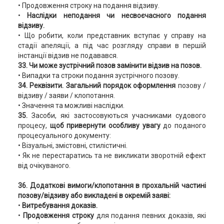
• Продовження строку на подання відзиву.
•
Наслідки неподання чи несвоєчасного подання
відзиву.
• Що робити, коли представник вступає у справу на
стадії апеляції, а під час розгляду справи в першій
інстанції відзив не подавався.
33. Чи може зустрічний позов замінити відзив на позов.
• Випадки та строки подання зустрічного позову.
34. Реквізити. Загальний порядок оформлення
позову /
відзиву / заяви / клопотання.
• Значення та можливі наслідки.
35.
Засоби, які застосовуються учасниками судового
процесу,
щоб привернути особливу увагу
до поданого
процесуального документу:
• Візуальні, змістовні, стилістичні.
• Як не перестаратись та не викликати зворотній ефект
від очікуваного.
36. Додаткові вимоги/клопотання в прохальній частині
позову/відзиву або викладені в окремій заяві:
•
Витребування доказів.
•
Продовження строку
для подання певних доказів, які