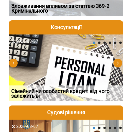
Зловживання впливом за статтею 369-2
Пе
Кримінального
пі
Консультації
2026-08-07
2
Сімейний чи особистий кредит: від чого
Пр
залежить ві
по
Судові рішення
2026-08-07
2