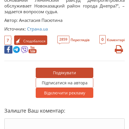
основании Ленинский райсуд Днепропетровска
обслуживает Новоказацкий район города Днепра?", –
задается вопросом судья.
Автор: Анастасия Пасютина
Источник:
Страна.ua
0
2859
7
Переглядів
Коментарі
Сподобалося
Подякувати
Підписатися на автора
Відключити рекламу
Залиште Ваш коментар: