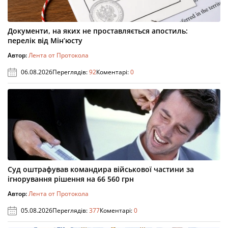
Документи, на яких не проставляється апостиль:
перелік від Мін’юсту
Автор:
Лента от Протокола
06.08.2026
Переглядів:
92
Коментарі:
0
Суд оштрафував командира військової частини за
ігнорування рішення на 66 560 грн
Автор:
Лента от Протокола
05.08.2026
Переглядів:
377
Коментарі:
0