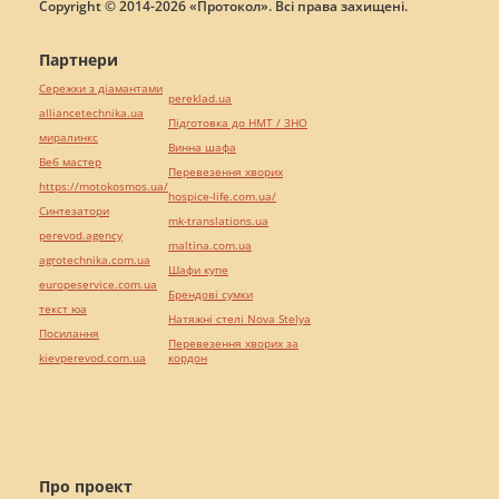
Copyright © 2014-2026 «Протокол». Всі права захищені.
Партнери
Сережки з діамантами
pereklad.ua
alliancetechnika.ua
Підготовка до НМТ / ЗНО
миралинкс
Винна шафа
Веб мастер
Перевезення хворих
https://motokosmos.ua/
hospice-life.com.ua/
Синтезатори
mk-translations.ua
perevod.agency
maltina.com.ua
agrotechnika.com.ua
Шафи купе
europeservice.com.ua
Брендові сумки
текст юа
Натяжні стелі Nova Stelya
Посилання
Перевезення хворих за
kievperevod.com.ua
кордон
Про проект