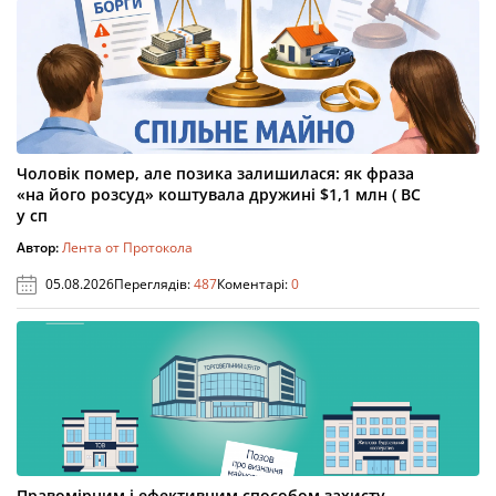
Чоловік помер, але позика залишилася: як фраза
«на його розсуд» коштувала дружині $1,1 млн ( ВС
у сп
Автор:
Лента от Протокола
05.08.2026
Переглядів:
487
Коментарі:
0
Правомірним і ефективним способом захисту