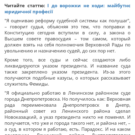
Читайте статтю:
І до ворожки не ходи: майбутнє
юридичної професії
"Я оцениваю реформу судебной системы как полушаг",
– говорит судья, объясняя это тем, что поправки в
Конституцию сегодня вступили в силу, а закона о
Высшем совете правосудия – том самом, который
должен взять на себя полномочия Верховной Рады по
увольнению и назначению судей, до сих пор нет.
Кроме того, все суды и сейчас создаются либо
ликвидируются указом президента. И название суда
также закреплено указом президента. Из-за этого
получаются подобные казусы, о которых рассказывает
служитель Фемиды.
"Я официально работаю в Ленинском районном суде
города Днепропетровска. Но получилось как: Верховная
рада переименовала Днепропетровск в Днепр,
районный совет из Ленинского района сделал
Новоказацкий, а указ президента никто не поменял. И
получается, что уже и города такого нет, и района нет, –
а суд, в котором я работаю, есть. Парадокс. И на каком