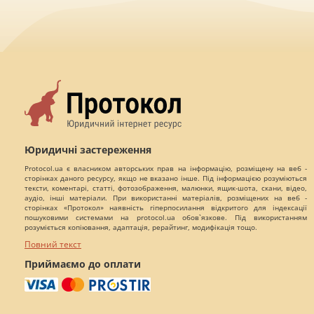
Юридичні застереження
Protocol.ua є власником авторських прав на інформацію, розміщену на веб -
сторінках даного ресурсу, якщо не вказано інше. Під інформацією розуміються
тексти, коментарі, статті, фотозображення, малюнки, ящик-шота, скани, відео,
аудіо, інші матеріали. При використанні матеріалів, розміщених на веб -
сторінках «Протокол» наявність гіперпосилання відкритого для індексації
пошуковими системами на protocol.ua обов`язкове. Під використанням
розуміється копіювання, адаптація, рерайтинг, модифікація тощо.
Повний текст
Приймаємо до оплати