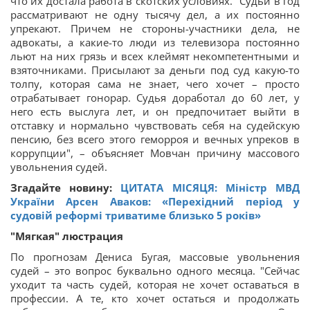
что их достала работа в скотских условиях. "Судьи в год
рассматривают не одну тысячу дел, а их постоянно
упрекают. Причем не стороны-участники дела, не
адвокаты, а какие-то люди из телевизора постоянно
льют на них грязь и всех клеймят некомпетентными и
взяточниками. Присылают за деньги под суд какую-то
толпу, которая сама не знает, чего хочет – просто
отрабатывает гонорар. Судья доработал до 60 лет, у
него есть выслуга лет, и он предпочитает выйти в
отставку и нормально чувствовать себя на судейскую
пенсию, без всего этого геморроя и вечных упреков в
коррупции", – объясняет Мовчан причину массового
увольнения судей.
Згадайте новину:
ЦИТАТА МІСЯЦЯ: Міністр МВД
України Арсен Аваков: «Перехідний період у
судовій реформі триватиме близько 5 років»
"Мягкая" люстрация
По прогнозам Дениса Бугая, массовые увольнения
судей – это вопрос буквально одного месяца. "Сейчас
уходит та часть судей, которая не хочет оставаться в
профессии. А те, кто хочет остаться и продолжать