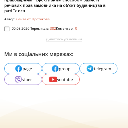
речових прав замовника на об’єкт будівництва в
разі їх осп
Автор:
Лента от Протокола
05.08.2026
Переглядів:
382
Коментарі:
0
Дивитись усі новини
Ми в соціальних мережах:
page
group
telegram
viber
youtube