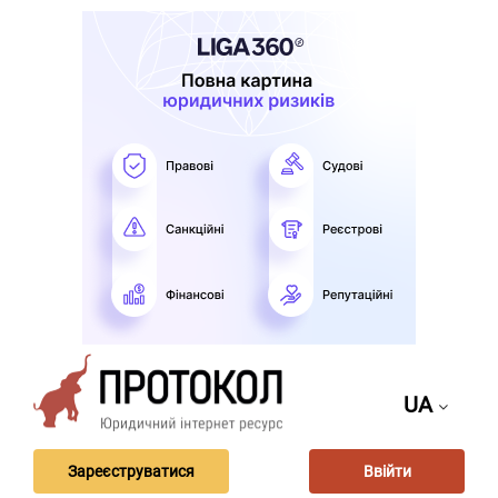
UA
Зареєструватися
Ввійти