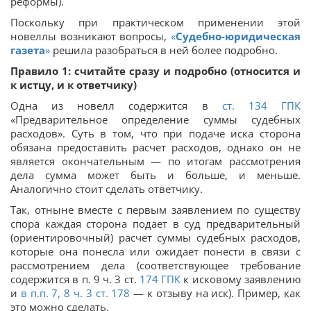
реформы).
Поскольку при практическом применении этой
новеллы возникают вопросы,
«
Судебно-юридическая
газета
»
решила разобраться в ней более подробно.
Правило 1: считайте сразу и подробно (относится и
к истцу, и к ответчику)
Одна из новелл содержится в
ст.
134
ГПК
«Предварительное определение суммы судебных
расходов». Суть в том, что при подаче иска сторона
обязана предоставить расчет расходов, однако он не
является окончательным — по итогам рассмотрения
дела сумма может быть и больше, и меньше.
Аналогично стоит сделать ответчику.
Так, отныне вместе с первым заявлением по существу
спора каждая сторона подает в суд предварительный
(ориентировочный) расчет суммы судебных расходов,
которые она понесла или ожидает понести в связи с
рассмотрением дела (соответствующее требование
содержится в п. 9 ч. 3 ст.
174
ГПК
к исковому заявлению
и
в п.п. 7, 8 ч. 3 ст. 178
— к отзыву на иск). Пример, как
это можно сделать.