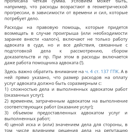
прописана четкая сумма. Условием может быть,
например, что расходы возрастают в геометрической
прогрессии, в зависимости от времени и сил, которые
потребует дело.
Расходы на правовую помощь, которые придется
возмещать в случае проигрыша (или необходимости
заранее внести «залог»), включают не только работу
адвоката в суде, но и все действия, связанные с
подготовкой дела к рассмотрению, сбором
доказательств и пр. При этом в расходы включается
даже работа помощника адвоката (!).
Здесь важно обратить внимание на
ч. 4 ст.
137
ГПК
. А в
ней прямо указано, что размер расходов на оплату
услуг адвоката должно быть соразмерным с:
1) сложностью дела и выполненных адвокатом работ
(оказанных услуг);
2) временем, затраченным адвокатом на выполнение
соответствующих работ (оказание услуг);
3) объемом предоставленных адвокатом услуг и
выполненных работ;
4) ценой иска и (или) значением дела для стороны, в
том числе влиянием решения дела на репутацию