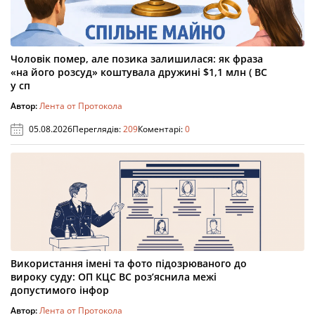
Чоловік помер, але позика залишилася: як фраза
«на його розсуд» коштувала дружині $1,1 млн ( ВС
у сп
Автор:
Лента от Протокола
05.08.2026
Переглядів:
209
Коментарі:
0
Використання імені та фото підозрюваного до
вироку суду: ОП КЦС ВС роз’яснила межі
допустимого інфор
Автор:
Лента от Протокола