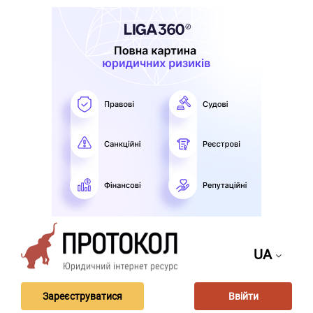
UA
Зареєструватися
Ввійти