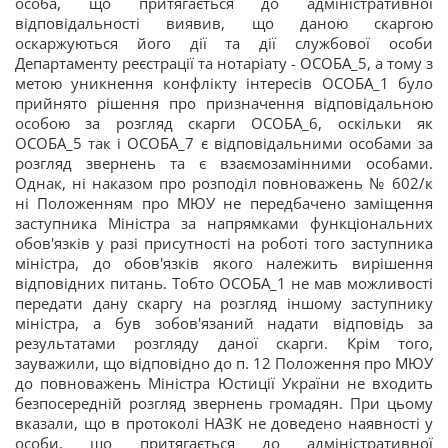
особа, що притягається до адміністративної
відповідальності виявив, що даною скаргою
оскаржуються його дії та дії службової особи
Департаменту реєстрації та нотаріату - ОСОБА_5, а тому з
метою уникнення конфлікту інтересів ОСОБА_1 було
прийнято рішення про призначення відповідальною
особою за розгляд скарги ОСОБА_6, оскільки як
ОСОБА_5 так і ОСОБА_7 є відповідальними особами за
розгляд звернень та є взаємозамінними особами.
Однак, ні наказом про розподіл повноважень № 602/к
ні Положенням про МЮУ не передбачено заміщення
заступника Міністра за напрямками функціональних
обов'язків у разі присутності на роботі того заступника
міністра, до обов'язків якого належить вирішення
відповідних питань. Тобто ОСОБА_1 не мав можливості
передати дану скаргу на розгляд іншому заступнику
міністра, а був зобов'язаний надати відповідь за
результатами розгляду даної скарги. Крім того,
зауважили, що відповідно до п. 12 Положення про МЮУ
до повноважень Міністра Юстиції України не входить
безпосередній розгляд звернень громадян. При цьому
вказали, що в протоколі НАЗК не доведено наявності у
особи, що притягається до адміністративної