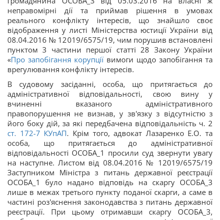
громадянина ОСОБА_3 від 05.03.2016 на власні ж
неправомірні дії та приймав рішення в умовах
реального конфлікту інтересів, що знайшло своє
відображення у листі Міністерства юстиції України від
08.04.2016 № 12019/6575/19, чим порушив встановлені
пунктом 3 частини першої статті 28 Закону України
«
Про запобігання корупції
вимоги щодо запобігання та
врегулювання конфлікту інтересів.
В судовому засіданні, особа, що притягається до
адміністративної відповідальності, свою вину у
вчиненні вказаного адміністративного
правопорушення не визнав, у зв'язку з відсутністю з
його боку дій, за які передбачена відповідальність ч. 2
ст.
172-7
КУпАП
. Крім того, адвокат Лазаренко Е.О. та
особа, що притягається до адміністративної
відповідальності ОСОБА_1 просили суд звернути увагу
на наступне. Листом від 08.04.2016 № 12019/6575/19
Заступником Міністра з питань державної реєстрації
ОСОБА_1 було надано відповідь на скаргу ОСОБА_3
лише в межах третього пункту поданої скарги, а саме в
частині роз'яснення законодавства з питань державної
реєстрації. При цьому отримавши скаргу ОСОБА_3,