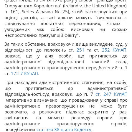
Сполученого Королівства" (Ireland v. the United Kingdom),
п. 161, Series A заява № 25), який застосовується при
оцінці доказів, а такі докази можуть "випливати зі
співіснування достатньо переконливих, чітких і
узгоджених між собою висновків чи схожих
неспростовних презумпцій факту".
За таких обставин, враховуючи вище викладене, суд, у
відповідності до положень ст.
251
та ст.
252
КУпАП
,
вважає, що у діях особи, що притягається до
адміністративної відповідальності наявний склад
адміністративного правопорушення передбачений ч. 1
ст.
172-7
КУпАП
.
При накладені адміністративного стягнення, на особу,
що притягається до адмінінстративної
відповідальності,суд враховує, що п. 7
ст.
247
КУпАП
імперативно визначено, що провадження у справі про
адміністративне правопорушення не може бути
розпочато, а розпочате підлягає закриттю у разі
закінчення на момент розгляду справи про
адміністративне правопорушення строків,
передбачених
статтею 38 цього Кодексу
.