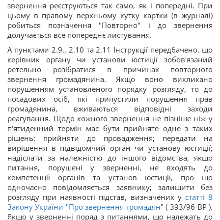
звернення реєструються так само, як і попередні. При
цьому в правому верхньому кутку картки (в журналі)
робиться позначення "Повторно" і до звернення
долучається все попереднє листування.
А пунктами 2.9., 2.10 та 2.11 Інструкції передбачено, що
керівник органу чи установи юстиції зобов'язаний
ретельно розібратися в причинах повторного
звернення громадянина. Якщо воно викликано
порушенням установленого порядку розгляду, то до
посадових осіб, які припустили порушення прав
громадянина, вживаються відповідні заходи
реагування. Щодо кожного звернення не пізніше ніж у
п'ятиденний термін має бути прийняте одне з таких
рішень: прийняти до провадження; передати на
вирішення в підвідомчий орган чи установу юстиції;
надіслати за належністю до іншого відомства, якщо
питання, порушені у зверненні, не входять до
компетенції органів та установ юстиції, про що
одночасно повідомляється заявнику; залишити без
розгляду при наявності підстав, визначених у
статті 8
Закону України "
Про звернення громадян
" ( 393/96-ВР ).
Якщо у зверненні поряд з питаннями, що належать до