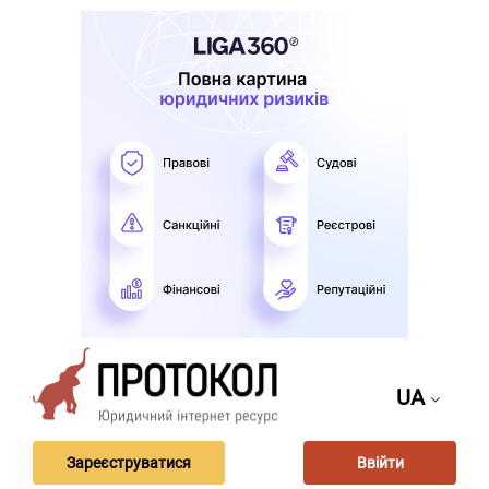
UA
Зареєструватися
Ввійти