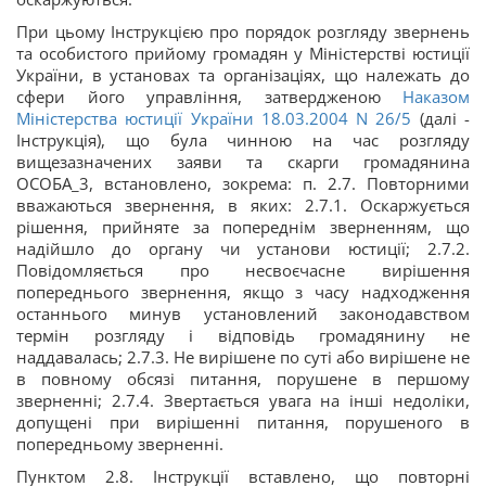
При цьому Інструкцією про порядок розгляду звернень
та особистого прийому громадян у Міністерстві юстиції
України, в установах та організаціях, що належать до
сфери його управління, затвердженою
Наказом
Міністерства юстиції України 18.03.2004 N 26/5
(далі -
Інструкція), що була чинною на час розгляду
вищезазначених заяви та скарги громадянина
ОСОБА_3, встановлено, зокрема: п. 2.7. Повторними
вважаються звернення, в яких: 2.7.1. Оскаржується
рішення, прийняте за попереднім зверненням, що
надійшло до органу чи установи юстиції; 2.7.2.
Повідомляється про несвоєчасне вирішення
попереднього звернення, якщо з часу надходження
останнього минув установлений законодавством
термін розгляду і відповідь громадянину не
наддавалась; 2.7.3. Не вирішене по суті або вирішене не
в повному обсязі питання, порушене в першому
зверненні; 2.7.4. Звертається увага на інші недоліки,
допущені при вирішенні питання, порушеного в
попередньому зверненні.
Пунктом 2.8. Інструкції вставлено, що повторні