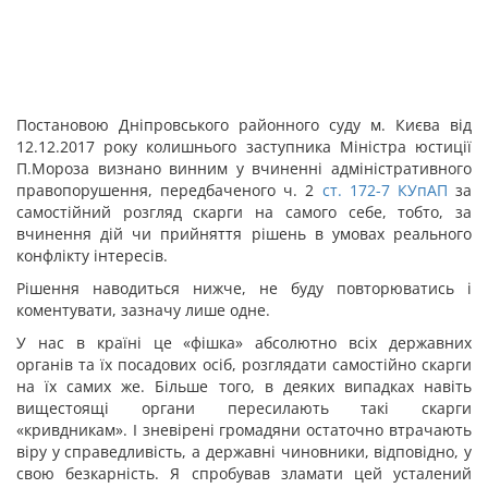
Постановою Дніпровського районного суду м. Києва від
12.12.2017 року колишнього заступника Міністра юстиції
П.Мороза визнано винним у вчиненні адміністративного
правопорушення, передбаченого ч. 2
ст.
172-7
КУпАП
за
самостійний розгляд скарги на самого себе, тобто, за
вчинення дій чи прийняття рішень в умовах реального
конфлікту інтересів.
Рішення наводиться нижче, не буду повторюватись і
коментувати, зазначу лише одне.
У нас в країні це «фішка» абсолютно всіх державних
органів та їх посадових осіб, розглядати самостійно скарги
на їх самих же. Більше того, в деяких випадках навіть
вищестоящі органи пересилають такі скарги
«кривдникам». І зневірені громадяни остаточно втрачають
віру у справедливість, а державні чиновники, відповідно, у
свою безкарність. Я спробував зламати цей усталений