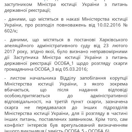
заступником Міністра юстиції України з питань
державної реєстрації;
- даними, що містяться в наказі Міністерства юстиції
України, про розподіл повноважень від 10.02.2016 №
602/к;
- даними, що містяться в постанові Харківського
апеляційного адміністративного суду від 23 лютого
2017 року, згідно якої, було визнано неправомірними
дії Заступника Міністра юстиції України з питань
державної реєстрації ОСОБА_1 щодо розгляду скарги
громадянина ОСОБА_3 від 05.03.2016;
- листом начальника Відділу запобігання корупції
Міністерства юстиції України, з якого зокрема
вбачається, що після надання відповіді
особою,притягається до адміністративної
відповідальності, на третій пункт скарги, зазначена
скарга не передавалася до інших підрозділів
Міністерства юстиції України, для її розгляду в частині
інших питань, поставлених заявником. Крім того, сам
конфлікт інтересів був врегульований визначенням
іншого виконавця ( замість ОСОБА_5 - ОСОБА_6)