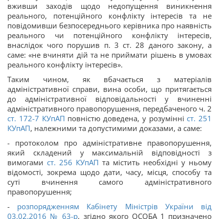
вживши заходів щодо недопущення виникнення
реального, потенційного конфлікту інтересів та не
повідомивши безпосереднього керівника про наявність
реального чи потенційного конфлікту інтересів,
внаслідок чого порушив п. 3 ст. 28 даного закону, а
саме: «не вчиняти дій та не приймати рішень в умовах
реального конфлікту інтересів».
Таким чином, як вбачається з матеріалів
адміністративної справи, вина особи, що притягається
до адміністративної відповідальності у вчиненні
адміністративного правопорушення, передбаченого ч. 2
ст.
172-7
КУпАП
повністю доведена, у розумінні
ст.
251
КУпАП
, належними та допустимими доказами, а саме:
- протоколом про адміністративне правопорушення,
який складений у максимальній відповідності з
вимогами
ст.
256
КУпАП
та містить необхідні у ньому
відомості, зокрема щодо дати, часу, місця, способу та
суті вчинення самого адміністративного
правопорушення;
-
розпорядженням Кабінету Міністрів України від
03.02.2016 № 63-р
, згідно якого ОСОБА_1 призначено