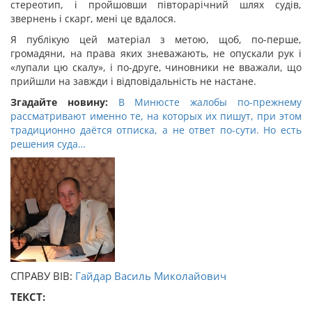
стереотип, і пройшовши півторарічний шлях судів,
звернень і скарг, мені це вдалося.
Я публікую цей матеріал з метою, щоб, по-перше,
громадяни, на права яких зневажають, не опускали рук і
«лупали цю скалу», і по-друге, чиновники не вважали, що
прийшли на завжди і відповідальність не настане.
Згадайте новину:
В Минюсте жалобы по-прежнему
рассматривают именно те, на которых их пишут, при этом
традиционно даётся отписка, а не ответ по-сути. Но есть
решения суда…
СПРАВУ ВІВ:
Гайдар Василь Миколайович
ТЕКСТ: