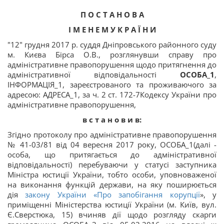
П О С Т А Н О В А
І М Е Н Е М У К Р А Ї Н И
"12" грудня 2017 р. суддя Дніпровського районного суду
м. Києва Бірса О.В., розглянувши справу про
адміністративне правопорушення щодо притягнення до
адміністративної відповідальності
ОСОБА_1
,
ІНФОРМАЦІЯ_1, зареєстрованого та проживаючого за
адресою: АДРЕСА_1, за ч. 2 ст. 172-7Кодексу України про
адміністративне правопорушення,
в с т а н о в и в:
Згідно протоколу про адміністративне правопорушення
№ 41-03/81 від 04 вересня 2017 року, ОСОБА_1(далі -
особа, що притягається до адміністративної
відповідальності) перебуваючи у статусі заступника
Міністра юстиції України, тобто особи, уповноваженої
на виконання функцій держави, на яку поширюється
дія
закону України «
Про запобігання корупції
», у
приміщенні Міністерства юстиції України (м. Київ, вул.
Є.Сверстюка, 15) вчиняв дії щодо розгляду скарги