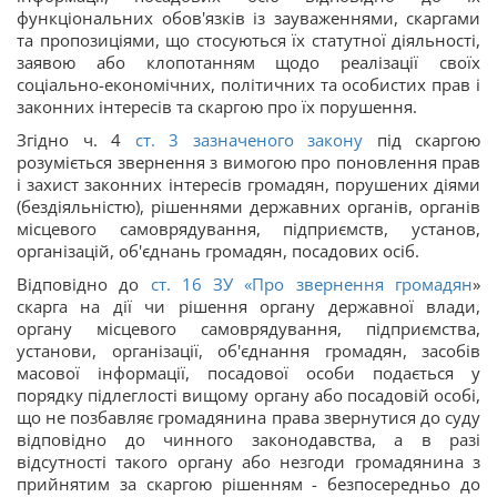
функціональних обов'язків із зауваженнями, скаргами
та пропозиціями, що стосуються їх статутної діяльності,
заявою або клопотанням щодо реалізації своїх
соціально-економічних, політичних та особистих прав і
законних інтересів та скаргою про їх порушення.
Згідно ч. 4
ст. 3 зазначеного закону
під скаргою
розуміється звернення з вимогою про поновлення прав
і захист законних інтересів громадян, порушених діями
(бездіяльністю), рішеннями державних органів, органів
місцевого самоврядування, підприємств, установ,
організацій, об'єднань громадян, посадових осіб.
Відповідно до
ст. 16 ЗУ «
Про звернення громадян
»
скарга на дії чи рішення органу державної влади,
органу місцевого самоврядування, підприємства,
установи, організації, об'єднання громадян, засобів
масової інформації, посадової особи подається у
порядку підлеглості вищому органу або посадовій особі,
що не позбавляє громадянина права звернутися до суду
відповідно до чинного законодавства, а в разі
відсутності такого органу або незгоди громадянина з
прийнятим за скаргою рішенням - безпосередньо до