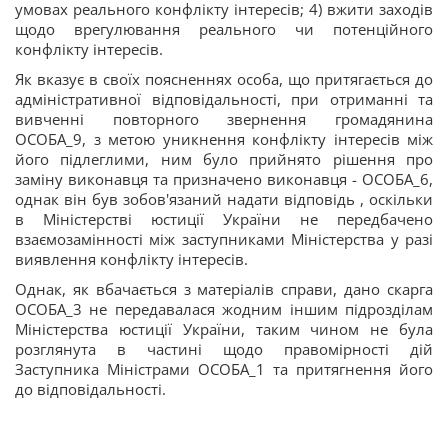
умовах реального конфлікту інтересів; 4) вжити заходів
щодо врегулювання реального чи потенційного
конфлікту інтересів.
Як вказує в своїх поясненнях особа, що притягається до
адміністративної відповідальності, при отриманні та
вивченні повторного звернення громадянина
ОСОБА_9, з метою уникнення конфлікту інтересів між
його підлеглими, ним було прийнято рішення про
заміну виконавця та призначено виконавця - ОСОБА_6,
однак він був зобов'язаний надати відповідь , оскільки
в Міністерстві юстиції України не передбачено
взаємозамінності між заступниками Міністерства у разі
виявлення конфлікту інтересів.
Однак, як вбачається з матеріалів справи, дано скарга
ОСОБА_3 не передавалася жодним іншим підрозділам
Міністерства юстиції України, таким чином не була
розглянута в частині щодо правомірності дій
Заступника Міністрами ОСОБА_1 та притягнення його
до відповідальності.