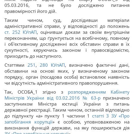
05.03.2016, та не було досліджено питання
правомірності його дій.
Таким чином, суд, дослідивши матеріали
адміністративної справи, у відповідності до положень
ст.
252
КУпАП
, оцінивши докази за своїм внутрішнім
переконанням, що ґрунтується на всебічному, повному
і об'єктивному дослідженні всіх обставин справи в їх
сукупності, керуючись законом і правосвідомістю,
приходить до наступного.
Статтями
251
,
280
КУпАП
, визначено фактичні дані,
обставини на основі яких, у визначеному законом
порядку, орган (посадова особа) встановлює наявність
чи відсутність адміністративного правопорушення.
Так, ОСОБА_1 згідно з
розпорядженням Кабінету
Міністрів України від 03.02.2016 № 63-р
призначено
заступником Міністра юстиції України з питань
державної реєстрації. Таким чином, останній відповідно
до підпункту «а» пункту 1 частини 1
статті 3 ЗУ «
Про
запобігання корупції
» є особою, уповноваженою на
виконання функцій держави, на яку поширюється дія
ЗУ «
Про запобігання корупції
».