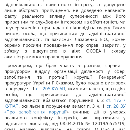
відповідальності, приватного інтересу, а допущено
лише абстракті припущення, не доведено наявність
факту реального впливу суперечності між його
приватним та службовим інтересом на об'єктивність чи
неупередженість при наданні відповіді на скаргу. Таким
чином, особа, що притягається до адміністративної
відповідальності, та захисник Лазаренко Е.О., кожен
окремо просили провадження пор справі закрити, у
зв'язку з відсутністю в діях ОСОБА_1 складу
адміністративного правопорушення.
Прокурором, що брав участь в розгляді справи -
прокурором відділу організації діяльності у сфері
запобігання та протидії корупції Генеральної
прокуратури України Р.Сказком, було подано висновок
в порядку ч. 1
ст.
205
КУпАП
, яким визначено, що в діях
особи, що притягається до адміністративної
відповідальності вбачається порушення ч. 2
ст. 172-7
КУПАП
, оскільки в порушення вимог п. 3 ч. 1
ст. 28 ЗУ
«
Про запобігання корупції
» вчинив дії в умовах
реального конфлікту інтересів, які виразилися у
підписанні листа від від 08.04.2016 № 12019/6575/19,
яким надано відповідь на скаргу ОСОБА_3 від