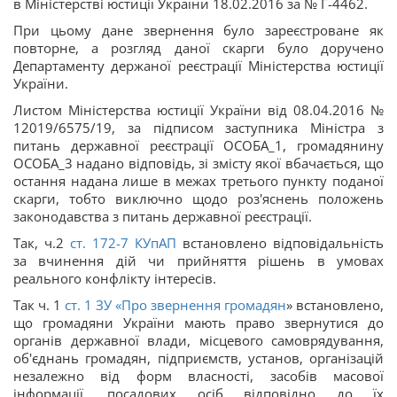
в Міністерстві юстиції України 18.02.2016 за № Г-4462.
При цьому дане звернення було зареєстроване як
повторне, а розгляд даної скарги було доручено
Департаменту держаної реєстрації Міністерства юстиції
України.
Листом Міністерства юстиції України від 08.04.2016 №
12019/6575/19, за підписом заступника Міністра з
питань державної реєстрації ОСОБА_1, громадянину
ОСОБА_3 надано відповідь, зі змісту якої вбачається, що
остання надана лише в межах третього пункту поданої
скарги, тобто виключно щодо роз'яснень положень
законодавства з питань державної реєстрації.
Так, ч.2
ст.
172-7
КУпАП
встановлено відповідальність
за вчинення дій чи прийняття рішень в умовах
реального конфлікту інтересів.
Так ч. 1
ст. 1 ЗУ «
Про звернення громадян
» встановлено,
що громадяни України мають право звернутися до
органів державної влади, місцевого самоврядування,
об'єднань громадян, підприємств, установ, організацій
незалежно від форм власності, засобів масової
інформації, посадових осіб відповідно до їх