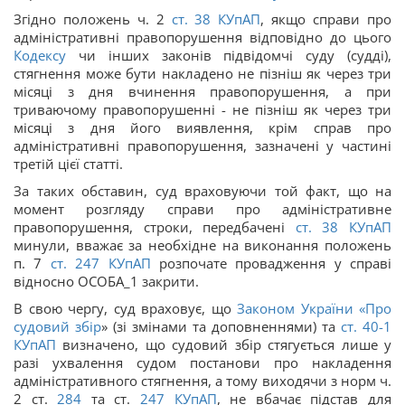
Згідно положень ч. 2
ст.
38
КУпАП
, якщо справи про
адміністративні правопорушення відповідно до цього
Кодексу
чи інших законів підвідомчі суду (судді),
стягнення може бути накладено не пізніш як через три
місяці з дня вчинення правопорушення, а при
триваючому правопорушенні - не пізніш як через три
місяці з дня його виявлення, крім справ про
адміністративні правопорушення, зазначені у частині
третій цієї статті.
За таких обставин, суд враховуючи той факт, що на
момент розгляду справи про адміністративне
правопорушення, строки, передбачені
ст.
38
КУпАП
минули, вважає за необхідне на виконання положень
п. 7
ст.
247
КУпАП
розпочате провадження у справі
відносно ОСОБА_1 закрити.
В свою чергу, суд враховує, що
Законом України «
Про
судовий збір
» (зі змінами та доповненнями) та
ст.
40-1
КУпАП
визначено, що судовий збір стягується лише у
разі ухвалення судом постанови про накладення
адміністративного стягнення, а тому виходячи з норм ч.
2 ст.
284
та ст.
247
КУпАП
, не вбачає підстав для