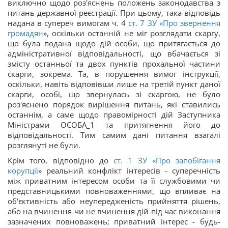
виключно щодо роз'яснень положень законодавства з
питань державної реєстрації. При цьому, така відповідь
надана в супереч вимогам ч. 4
ст. 7 ЗУ «
Про звернення
громадян
», оскільки останній не міг розглядати скаргу,
що була подана щодо дій особи, що притягається до
адміністративної відповідальності, що вбачається зі
змісту останньої та двох пунктів прохальної частини
скарги, зокрема. Та, в порушення вимог інструкції,
оскільки, навіть відповівши лише на третій пункт даної
скарги, особі, що звернулась зі скаргою, не було
роз'яснено порядок вирішення питань, які ставились
останнім, а саме щодо правомірності дій Заступника
Міністрами ОСОБА_1 та притягнення його до
відповідальності. Тим самим дані питання взагалі
розглянуті не були.
Крім того, відповідно до
ст. 1 ЗУ «
Про запобігання
корупції
» реальний конфлікт інтересів - суперечність
між приватним інтересом особи та її службовими чи
представницькими повноваженнями, що впливає на
об'єктивність або неупередженість прийняття рішень,
або на вчинення чи не вчинення дій під час виконання
зазначених повноважень; приватний інтерес - будь-