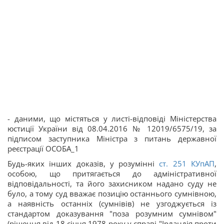
- даними, що містяться у листі-відповіді Міністерства
юстиції України від 08.04.2016 № 12019/6575/19, за
підписом заступника Міністра з питань державної
реєстрації ОСОБА_1
Будь-яких інших доказів, у розумінні
ст.
251
КУпАП
,
особою, що притягається до адміністративної
відповідальності, та його захисником надано суду не
було, а тому суд вважає позицію останнього сумнівною,
а наявність останніх (сумнівів) не узгоджується із
стандартом доказування "поза розумним сумнівом"
(рішення від 18 січня 1978 року у справі "Ірландія проти