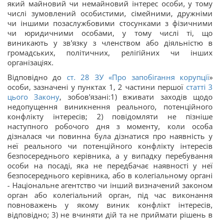
який майновий чи немайновий інтерес особи, у тому
числі зумовлений особистими, сімейними, дружніми
чи іншими позаслужбовими стосунками з фізичними
чи юридичними особами, у тому числі ті, що
виникають у зв'язку з членством або діяльністю в
громадських, політичних, релігійних чи інших
організаціях.
Відповідно до
ст. 28 ЗУ «
Про запобігання корупції
»
особи, зазначені у пунктах 1, 2 частини першої
статті 3
цього Закону
, зобов'язані:1) вживати заходів щодо
недопущення виникнення реального, потенційного
конфлікту інтересів; 2) повідомляти не пізніше
наступного робочого дня з моменту, коли особа
дізналася чи повинна була дізнатися про наявність у
неї реального чи потенційного конфлікту інтересів
безпосереднього керівника, а у випадку перебування
особи на посаді, яка не передбачає наявності у неї
безпосереднього керівника, або в колегіальному органі
- Національне агентство чи інший визначений законом
орган або колегіальний орган, під час виконання
повноважень у якому виник конфлікт інтересів,
відповідно; 3) не вчиняти дій та не приймати рішень в