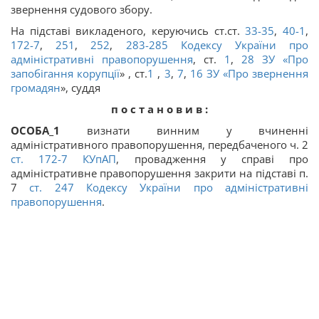
звернення судового збору.
На підставі викладеного, керуючись ст.ст.
33-35
,
40-1
,
172-7
,
251
,
252
,
283-285
Кодексу України про
адміністративні правопорушення
, ст.
1
,
28 ЗУ «
Про
запобігання корупції
» , ст.
1
,
3
,
7
,
16 ЗУ «
Про звернення
громадян
», суддя
п о с т а н о в и в :
ОСОБА_1
визнати винним у вчиненні
адміністративного правопорушення, передбаченого ч. 2
ст.
172-7
КУпАП
, провадження у справі про
адміністративне правопорушення закрити на підставі п.
7
ст.
247
Кодексу України про адміністративні
правопорушення
.