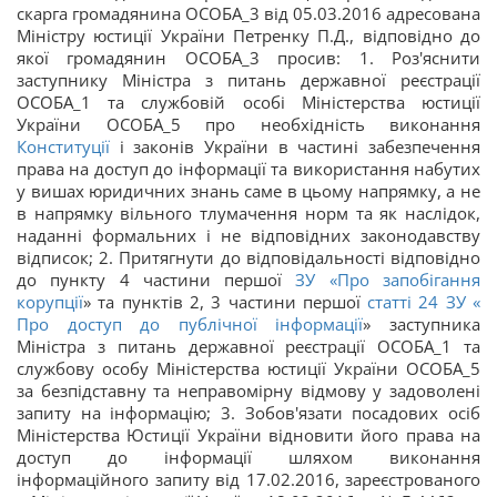
скарга громадянина ОСОБА_3 від 05.03.2016 адресована
Міністру юстиції України Петренку П.Д., відповідно до
якої громадянин ОСОБА_3 просив: 1. Роз'яснити
заступнику Міністра з питань державної реєстрації
ОСОБА_1 та службовій особі Міністерства юстиції
України ОСОБА_5 про необхідність виконання
Конституції
і законів України в частині забезпечення
права на доступ до інформації та використання набутих
у вишах юридичних знань саме в цьому напрямку, а не
в напрямку вільного тлумачення норм та як наслідок,
наданні формальних і не відповідних законодавству
відписок; 2. Притягнути до відповідальності відповідно
до пункту 4 частини першої
ЗУ «
Про запобігання
корупції
» та пунктів 2, 3 частини першої
статті 24 ЗУ «
Про доступ до публічної інформації
» заступника
Міністра з питань державної реєстрації ОСОБА_1 та
службову особу Міністерства юстиції України ОСОБА_5
за безпідставну та неправомірну відмову у задоволені
запиту на інформацію; 3. Зобов'язати посадових осіб
Міністерства Юстиції України відновити його права на
доступ до інформації шляхом виконання
інформаційного запиту від 17.02.2016, зареєстрованого