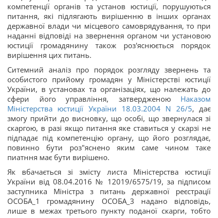
компетенції органів та установ юстиції, порушуються
питання, які підлягають вирішенню в інших органах
державної влади чи місцевого самоврядування, то при
наданні відповіді на звернення органом чи установою
юстиції громадянину також роз'яснюється порядок
вирішення цих питань.
Ситемний аналіз про порядок розгляду звернень та
особистого прийому громадян у Міністерстві юстиції
України, в установах та організаціях, що належать до
сфери його управління, затвердженою
Наказом
Міністерства юстиції України 18.03.2004 N 26/5
, дає
змогу прийти до висновку, що особі, що звернулася зі
скаргою, в разі якщо питання яке ставиться у скарзі не
підпадає під компетенцію органу, що його розглядає,
повинно бути роз"яснено яким саме чином таке
пиатння має бути вирішено.
Як вбачається зі змісту листа Міністерства юстиції
України від 08.04.2016 № 12019/6575/19, за підписом
заступника Міністра з питань державної реєстрації
ОСОБА_1 громадянину ОСОБА_3 надано відповідь,
лише в межах третього пункту поданої скарги, тобто