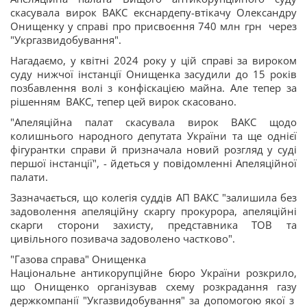
скасувала вирок ВАКС екснардепу-втікачу Олександру
Онищенку у справі про присвоєння 740 млн грн через
"Укргазвидобування".
Нагадаємо, у квітні 2024 року у цій справі за вироком
суду нижчої інстанції Онищенка засудили до 15 років
позбавлення волі з конфіскацією майна. Але тепер за
рішенням ВАКС, тепер цей вирок скасовано.
"Апеляційна палат скасувала вирок ВАКС щодо
колишнього народного депутата України та ще однієї
фігурантки справи й призначала новий розгляд у суді
першої інстанції", - йдеться у повідомленні Апеляційної
палати.
Зазначається, що колегія суддів АП ВАКС "залишила без
задоволення апеляційну скаргу прокурора, апеляційні
скарги сторони захисту, представника ТОВ та
цивільного позивача задоволено частково".
"Газова справа" Онищенка
Національне антикорупційне бюро України розкрило,
що Онищенко організував схему розкрадання газу
держкомпанії "Укгазвидобування" за допомогою якої з