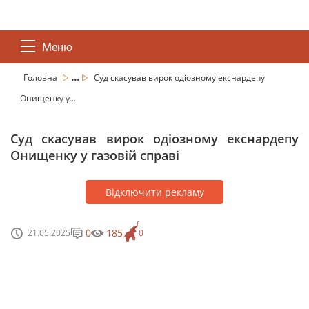
Меню
...
Головна
Суд скасував вирок одіозному екснардепу
Онищенку у...
Суд скасував вирок одіозному екснардепу
Онищенку у газовій справі
Відключити рекламу
0
185
21.05.2025
0