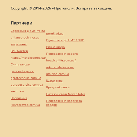
Copyright © 2014-2026 «Протокол». Всі права захищені.
Партнери
Сережки з діамантами
pereklad.ua
alliancetechnika.ua
Підготовка до НМТ / ЗНО
миралинкс
Винна шафа
Веб мастер
Перевезення хворих
https://motokosmos.ua/
hospice-life.com.ua/
Синтезатори
mk-translations.ua
perevod.agency
maltina.com.ua
agrotechnika.com.ua
Шафи купе
europeservice.com.ua
Брендові сумки
текст юа
Натяжні стелі Nova Stelya
Посилання
Перевезення хворих за
kievperevod.com.ua
кордон