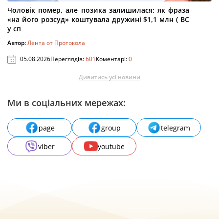
Чоловік помер, але позика залишилася: як фраза
«на його розсуд» коштувала дружині $1,1 млн ( ВС
у сп
Автор:
Лента от Протокола
05.08.2026
Переглядів:
601
Коментарі:
0
Дивитись усі новини
Ми в соціальних мережах:
page
group
telegram
viber
youtube