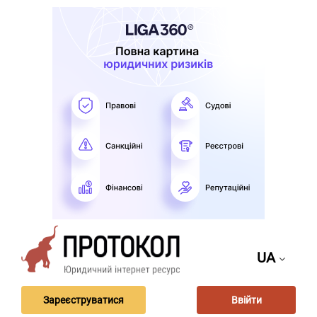
UA
Зареєструватися
Ввійти