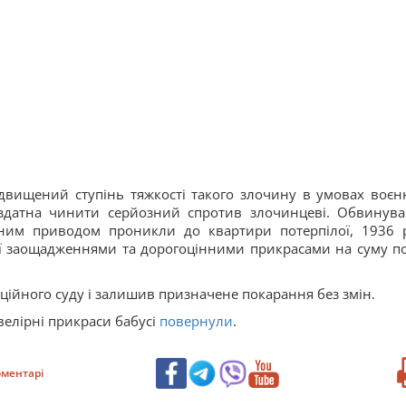
двищений ступінь тяжкості такого злочину в умовах воєн
 здатна чинити серйозний спротив злочинцеві. Обвинува
ним приводом проникли до квартири потерпілої, 1936 
її заощадженнями та дорогоцінними прикрасами на суму п
ційного суду і залишив призначене покарання без змін.
ювелірні прикраси бабусі
повернули
.
ментарі