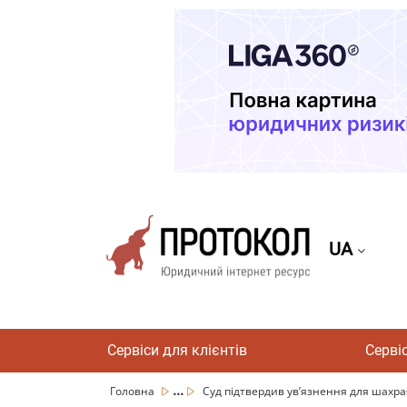
UA
Сервіси для клієнтів
Серві
...
Головна
Суд підтвердив увʼязнення для шахрая