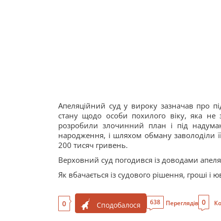
Апеляційний суд у вироку зазначав про пі
стану щодо особи похилого віку, яка не
розробили злочинний план і під надума
народження, і шляхом обману заволоділи 
200 тисяч гривень.
Верховний суд погодився із доводами апеля
Як вбачається із судового рішення, гроші і 
0
638
0
Переглядів
Ко
Сподобалося