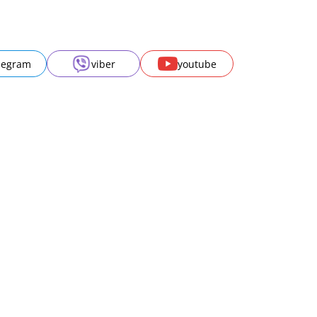
legram
viber
youtube