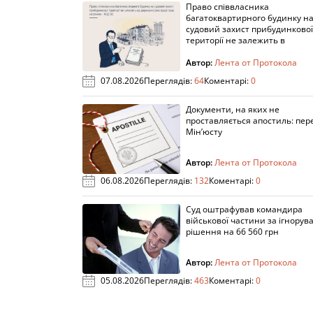
Право співвласника
багатоквартирного будинку н
судовий захист прибудинкової
території не залежить в
Автор:
Лента от Протокола
07.08.2026
Переглядів:
64
Коментарі:
0
Документи, на яких не
проставляється апостиль: пере
Мін’юсту
Автор:
Лента от Протокола
06.08.2026
Переглядів:
132
Коментарі:
0
Суд оштрафував командира
військової частини за ігнорув
рішення на 66 560 грн
Автор:
Лента от Протокола
05.08.2026
Переглядів:
463
Коментарі:
0