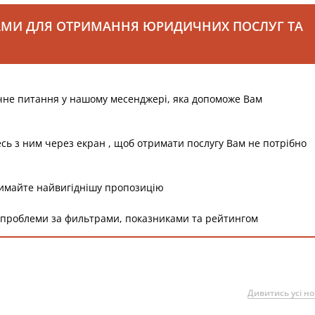
АМИ ДЛЯ ОТРИМАННЯ ЮРИДИЧНИХ ПОСЛУГ ТА
чне питання у нашому месенджері, яка допоможе Вам
есь з ним через екран , щоб отримати послугу Вам не потрібно
римайте найвигіднішу пропозицію
 проблеми за фильтрами, показниками та рейтингом
Дивитись усі н