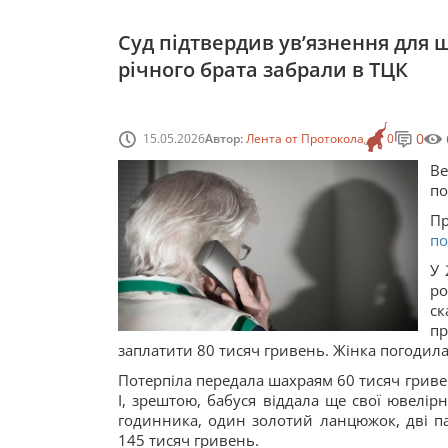
Суд підтвердив увʼязнення для ш
річного брата забрали в ТЦК
0
15.05.2026
Автор:
Лента от Протокола
0
Ве
по
П
по
У 
ро
ск
п
заплатити 80 тисяч гривень. Жінка погодила
Потерпіла передала шахраям 60 тисяч гривен
І, зрештою, бабуся віддала ще свої ювелір
годинника, один золотий ланцюжок, дві па
145 тисяч гривень.