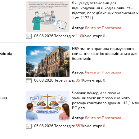
Якщо суд встановив для
а
відшкодування шкоди наявність
підстав, передбачених приписами ч
1 ст. 1172 Ц
Автор:
Лента от Протокола
06.08.2026
Переглядів:
110
Коментарі:
0
НБУ змінив правила примусового
лік від
списання коштів: що зміниться для
боржників
Автор:
Лента от Протокола
06.08.2026
Переглядів:
357
Коментарі:
0
Чоловік помер, але позика
ання
залишилася: як фраза «на його
розсуд» коштувала дружині $1,1 млн
ВС у сп
Автор:
Лента от Протокола
05.08.2026
Переглядів:
553
Коментарі:
0