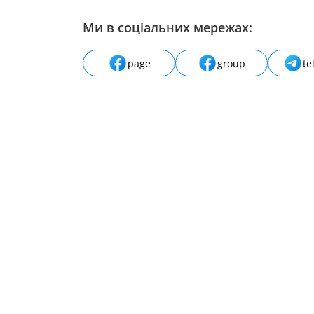
Ми в соціальних мережах:
page
group
te