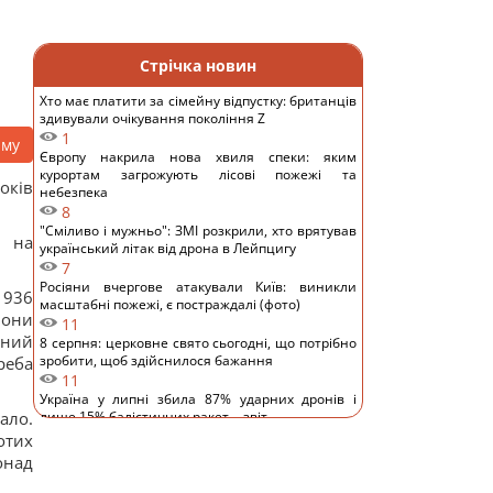
Стрічка новин
Хто має платити за сімейну відпустку: британців
здивували очікування покоління Z
1
аму
Європу накрила нова хвиля спеки: яким
курортам загрожують лісові пожежі та
оків
небезпека
8
"Сміливо і мужньо": ЗМІ розкрили, хто врятував
 на
український літак від дрона в Лейпцигу
7
Росіяни вчергове атакували Київ: виникли
1936
масштабні пожежі, є постраждалі (фото)
вони
11
аний
8 серпня: церковне свято сьогодні, що потрібно
зробити, щоб здійснилося бажання
реба
11
Україна у липні збила 87% ударних дронів і
ало.
лише 15% балістичних ракет, - звіт
11
отих
Росія платитиме Україні по $20 млрд на рік:
онад
економіст оцінив реальний механізм репарацій
11