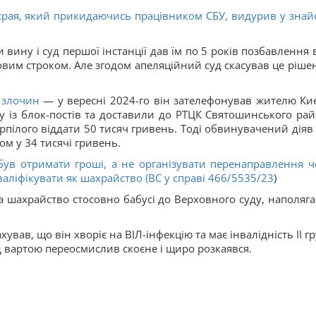
храя, який прикидаючись працівником СБУ, видурив у знай
вину і суд першої інстанції дав їм по 5 років позбавлення в
товим строком. Але згодом апеляційний суд скасував це рішен
 злочин
— у вересні 2024-го він зателефонував жителю Киє
у із блок-постів та доставили до РТЦК Святошинського рай
пілого віддати 50 тисяч гривень. Тоді обвинувачений діяв 
ом у 34 тисячі гривень.
ув отримати гроші, а не організувати перенаправлення ч
кваліфікувати як шахрайство (ВС у справі
466/5535/23
)
а шахрайство стосовно бабусі до Верховного суду, наполяг
хував, що він хворіє на ВІЛ-інфекцію та має інвалідність ІІ г
д вартою переосмислив скоєне і щиро розкаявся.