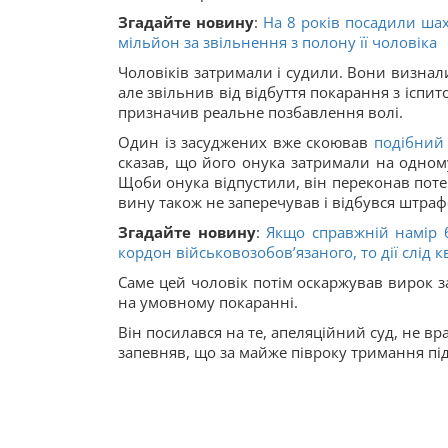
Згадайте новину
:
На 8 років посадили ша
мільйон за звільнення з полону її чоловіка
Чоловіків затримали і судили. Вони визнали 
але звільнив від відбуття покарання з іспи
призначив реальне позбавлення волі.
Один із засуджених вже скоював
подібний
сказав, що його онука затримали на одном
Щоби онука відпустили, він переконав потер
вину також не заперечував і відбувся штраф
Згадайте новину
:
Якщо справжній намір б
кордон військовозобов’язаного, то дії слід 
Саме цей чоловік потім оскаржував вирок з
на умовному покаранні.
Він посилався на те, апеляційний суд, не вра
запевняв, що за майже півроку тримання пі