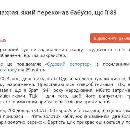
ахрая, який переконав бабусю, що її 83-
Відключити рекл
638
рховний суд не задовольнив скаргу засудженого на 5 р
збавлення волі за шахрайство.
ро це повідомляє
«Судовий репортер»
із посиланням
станову
від 29 квітня.
2024 році двоє вихідців із Одеси зателефонували киянці, 
ку народження. Представившись співробітниками ТЦК, 
азали, що її брат 1941 року народження, нібито затрим
рацівниками ТЦК і для того, щоб його відпустили т
ся і зловмисники приїхали за її місцем проживання.
ь, 200 доларів США і 200 євро. Але їй сказали, що цього зам
ні прикраси — пʼять золотих каблучок із камінням, два зол
ри золотих сережок. Вартість цих прикрас оцінюється у п