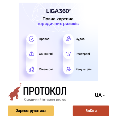
UA
Зареєструватися
Ввійти