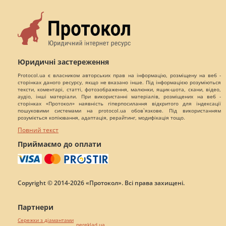
Юридичні застереження
Protocol.ua є власником авторських прав на інформацію, розміщену на веб -
сторінках даного ресурсу, якщо не вказано інше. Під інформацією розуміються
тексти, коментарі, статті, фотозображення, малюнки, ящик-шота, скани, відео,
аудіо, інші матеріали. При використанні матеріалів, розміщених на веб -
сторінках «Протокол» наявність гіперпосилання відкритого для індексації
пошуковими системами на protocol.ua обов`язкове. Під використанням
розуміється копіювання, адаптація, рерайтинг, модифікація тощо.
Повний текст
Приймаємо до оплати
Copyright © 2014-2026 «Протокол». Всі права захищені.
Партнери
Сережки з діамантами
pereklad.ua