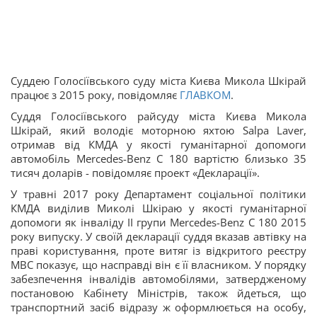
Суддею Голосіївського суду міста Києва Микола Шкірай
працює з 2015 року, повідомляє
ГЛАВКОМ
.
Суддя Голосіївського райсуду міста Києва Микола
Шкірай, який володіє моторною яхтою Salpa Laver,
отримав від КМДА у якості гуманітарної допомоги
автомобіль Mercedes-Benz С 180 вартістю близько 35
тисяч доларів - повідомляє проект «Декларації».
У травні 2017 року Департамент соціальної політики
КМДА виділив Миколі Шкіраю у якості гуманітарної
допомоги як інваліду ІІ групи Mercedes-Benz С 180 2015
року випуску. У своїй декларації суддя вказав автівку на
праві користування, проте витяг із відкритого реєстру
МВС показує, що насправді він є її власником. У порядку
забезпечення інвалідів автомобілями, затвердженому
постановою Кабінету Міністрів, також йдеться, що
транспортний засіб відразу ж оформлюється на особу,