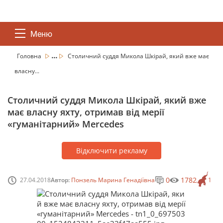
Меню
...
Головна
Столичний суддя Микола Шкірай, який вже має
власну...
Столичний суддя Микола Шкірай, який вже
має власну яхту, отримав від мерії
«гуманітарний» Mercedes
Відключити рекламу
0
1782
27.04.2018
Автор:
Понзель Марина Генадіївна
1