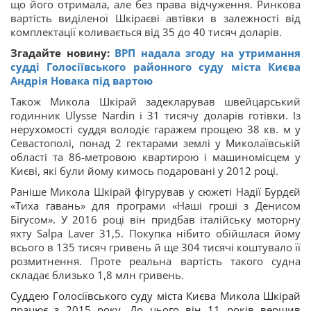
що його отримала, але без права відчуження. Ринкова
вартість виділеної Шкіраєві автівки в залежності від
комплектації коливається від 35 до 40 тисяч доларів.
Згадайте новину:
ВРП надала згоду на утримання
судді Голосіївського районного суду міста Києва
Андрія Новака під вартою
Також Микола Шкірай задекларував швейцарський
годинник Ulysse Nardin і 31 тисячу доларів готівки. Із
нерухомості суддя володіє гаражем прощею 38 кв. м у
Севастополі, понад 2 гектарами землі у Миколаївській
області та 86-метровою квартирою і машиномісцем у
Києві, які були йому кимось подаровані у 2012 році.
Раніше Микола Шкірай фігурував у сюжеті Надії Бурдєй
«Тиха гавань» для програми «Наші гроші з Денисом
Бігусом». У 2016 році він придбав італійську моторну
яхту Salpa Laver 31,5. Покупка нібито обійшлася йому
всього в 135 тисяч гривень й ще 304 тисячі коштувало її
розмитнення. Проте реальна вартість такого судна
складає близько 1,8 млн гривень.
Суддею Голосіївського суду міста Києва Микола Шкірай
працює з 2015 року. До цього він 11 років вершив