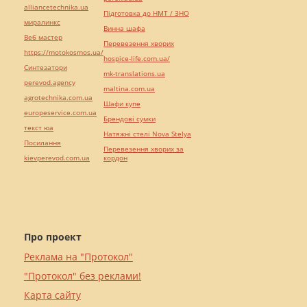
alliancetechnika.ua
Підготовка до НМТ / ЗНО
миралинкс
Винна шафа
Веб мастер
Перевезення хворих
https://motokosmos.ua/
hospice-life.com.ua/
Синтезатори
mk-translations.ua
perevod.agency
maltina.com.ua
agrotechnika.com.ua
Шафи купе
europeservice.com.ua
Брендові сумки
текст юа
Натяжні стелі Nova Stelya
Посилання
Перевезення хворих за
kievperevod.com.ua
кордон
Про проект
Реклама на "Протокол"
"Протокол" без реклами!
Карта сайту