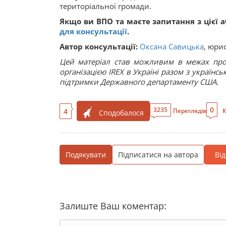
територіальної громади.
Якщо ви ВПО та маєте запитання з цієї 
для консультації
.
Автор консультації:
Оксана Савицька
, юри
Цей матеріал став можливим в межах про
організацією IREX в Україні разом з українс
підтримки Державного департаменту США.
0
3235
4
Переглядів
К
Сподобалося
Подякувати
Підписатися на автора
Ві
Залиште Ваш коментар: