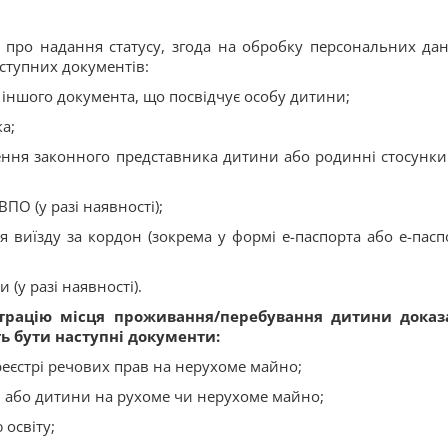
а про надання статусу, згода на обробку персональних дан
аступних документів:
іншого документа, що посвідчує особу дитини;
а;
ння законного представника дитини або родинні стосунки
ПО (у разі наявності);
 виїзду за кордон (зокрема у формі е-паспорта або е-пасп
 (у разі наявності).
єстрацію місця проживання/перебування дитини дока
 бути наступні документи:
 реєстрі речових прав на нерухоме майно;
в або дитини на рухоме чи нерухоме майно;
 освіту;