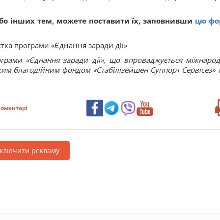
або інших тем, можете поставити їх, заповнивши
цю фо
стка програми «Єднання заради дії»
грами «Єднання заради дії», що впроваджується міжнаро
ьким благодійним фондом «Стабілізейшен Суппорт Сервісез» т
оментарі
дключити рекламу