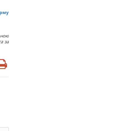
рму
дною
а за