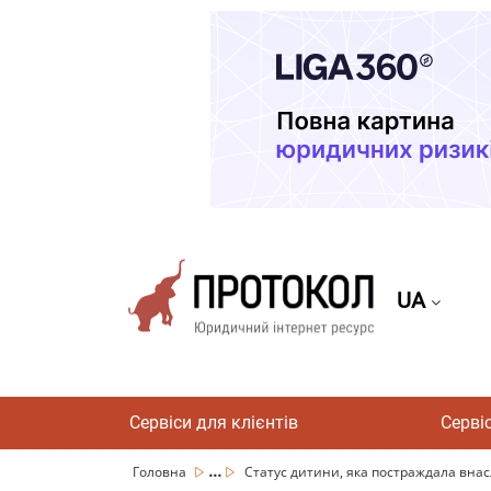
UA
Сервіси для клієнтів
Серві
...
Головна
Статус дитини, яка постраждала внасл