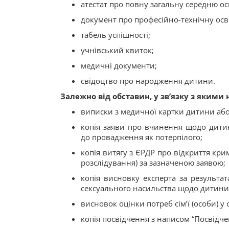
атестат про повну загальну середню осв
документ про професійно-технічну осві
табель успішності;
учнівський квиток;
медичні документи;
свідоцтво про народження дитини.
Залежно від обставин, у зв’язку з якими
виписки з медичної картки дитини або
копія заяви про вчинення щодо дит
до провадження як потерпілого;
копія витягу з ЄРДР про відкриття кр
розслідування) за зазначеною заявою;
копія висновку експерта за результат
сексуального насильства щодо дитини 
висновок оцінки потреб сім’ї (особи) у
копія посвідчення з написом “Посвідчен