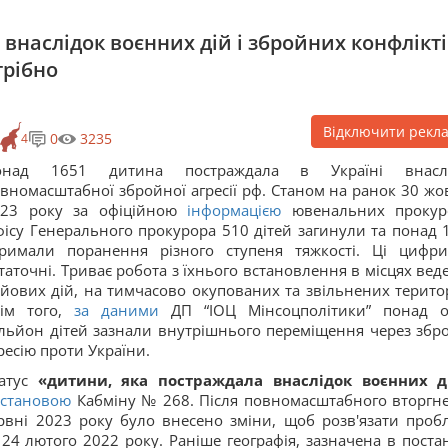
внаслідок воєнних дій і збройних конфлікті
трібно
Відключити рекл
0
3235
4
онад 1651 дитина постраждала в Україні внаслі
вномасштабної збройної агресії рф. Станом на ранок 30 жо
023 року за офіційною
інформацією
ювенальних прокур
ісу Генерального прокурора 510 дітей загинули та понад 
римали поранення різного ступеня тяжкості. Ці цифр
таточні. Триває робота з їхнього встановлення в місцях вед
йових дій, на тимчасово окупованих та звільнених територ
рім того,
за даними
ДП “ІОЦ Мінсоцполітики” понад 
льйон дітей зазнали внутрішнього переміщення через збр
ресію проти України.
атус
«дитини, яка постраждала внаслідок воєнних д
становою
Кабміну № 268. Після повномасштабного вторгн
вні 2023 року було внесено зміни, щоб розв'язати проб
 24 лютого 2022 року. Раніше географія, зазначена в постан