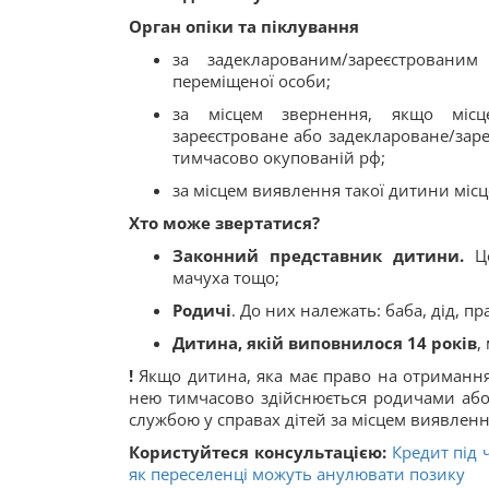
Орган опіки та піклування
за задекларованим/зареєстровани
переміщеної особи;
за місцем звернення, якщо місц
зареєстроване або задеклароване/зареє
тимчасово окупованій рф;
за місцем виявлення такої дитини міс
Хто може звертатися?
Законний представник дитини.
Це
мачуха тощо;
Родичі
. До них належать: баба, дід, пр
Дитина, якій виповнилося 14 років
,
!
Якщо дитина, яка має право на отримання 
нею тимчасово здійснюється родичами або
службою у справах дітей за місцем виявленн
Користуйтеся консультацією:
Кредит під 
як переселенці можуть анулювати позику