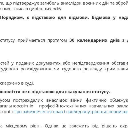
та, що підтверджує загибель внаслідок воєнних дій та збро
 них із числа цивільних осіб.
 Порядком, є підставою для відмови. Відмова у над
статусу приймається протягом
30 календарних днів
з 
остей у поданих документах або непідтвердження обстави
осудового розслідування чи судового розгляду криміналь
скаржено в суді.
ноліття не є підставою для скасування статусу.
атусом постраждалих внаслідок війни фактично обмежує
гальноосвітніх і професійно-технічних навчальних закла
аконі «
Про забезпечення прав і свобод внутрішньо переміщ
на місцевому рівні. Однак це залежить від рішень окр