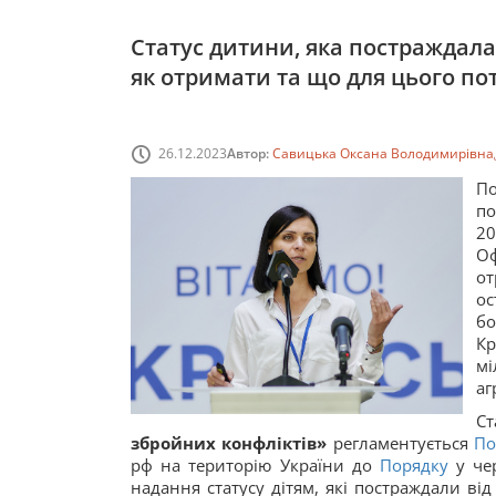
Статус дитини, яка постраждала 
як отримати та що для цього по
26.12.2023
Автор:
Савицька Оксана Володимирівна
П
по
2
Оф
от
ос
бо
К
мі
аг
Ст
збройних конфліктів»
регламентується
По
рф на територію України до
Порядку
у чер
надання статусу дітям, які постраждали від