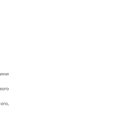
тини
вого
ого,