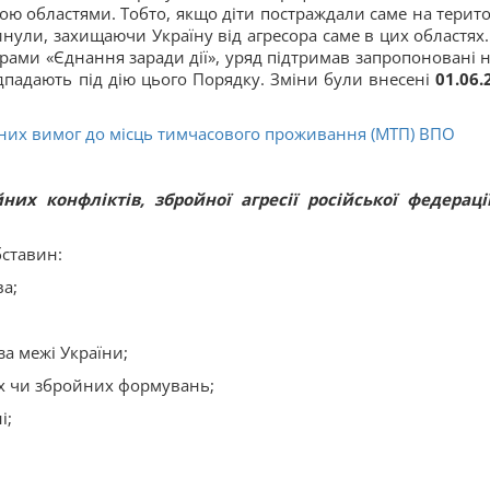
ю областями. Тобто, якщо діти постраждали саме на терито
инули, захищаючи Україну від агресора саме в цих областях.
грами «Єднання заради дії», уряд підтримав запропоновані 
дпадають під дію цього Порядку. Зміни були внесені
01.06.
них вимог до місць тимчасового проживання (МТП) ВПО
них конфліктів, збройної агресії російської федераці
бставин:
ва;
а межі України;
них чи збройних формувань;
і;