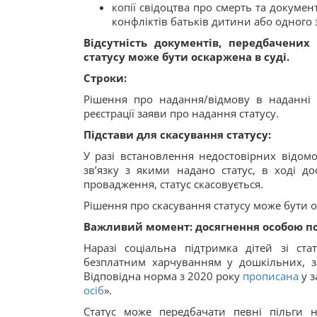
копії свідоцтва про смерть та докумен
конфліктів батьків дитини або одного з
Відсутність документів, передбачених
статусу може бути оскаржена в суді.
Строки:
Рішення про надання/відмову в наданні 
реєстрації заяви про надання статусу.
Підстави для скасування статусу:
У разі встановлення недостовірних відом
зв’язку з якими надано статус, в ході д
провадження, статус скасовується.
Рішення про скасування статусу може бути о
Важливий момент: досягнення особою пов
Наразі соціальна підтримка дітей зі ст
безплатним харчуванням у дошкільних, за
Відповідна норма з 2020 року
прописана
у з
осіб
».
Статус може передбачати певні пільги 