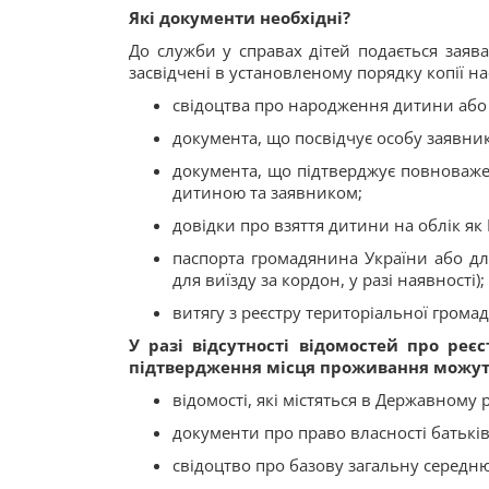
Які документи необхідні?
До служби у справах дітей подається заяв
засвідчені в установленому порядку копії н
свідоцтва про народження дитини або 
документа, що посвідчує особу заявник
документа, що підтверджує повноваже
дитиною та заявником;
довідки про взяття дитини на облік як В
паспорта громадянина України або для
для виїзду за кордон, у разі наявності);
витягу з реєстру територіальної громади
У разі відсутності відомостей про ре
підтвердження місця проживання можуть
відомості, які містяться в Державному
документи про право власності батькі
свідоцтво про базову загальну середню