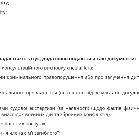
іту;
ту;
 надається статус, додатково подаються такі документи:
 консультаційного висновку спеціаліста;
ини кримінального правопорушення або про залучення ди
имінального провадження (незалежно від результатів досудо
ами судової експертизи (за наявності) (щодо фактів фізичн
внаслідок воєнних дій та збройних конфліктів);
 соціальних послугах;
ня члена сім’ї загиблого”;