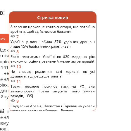
в:
Стрічка новин
8 серпня: церковне свято сьогодні, що потрібно
зробити, щоб здійснилося бажання
7
аму
Україна у липні збила 87% ударних дронів і
лише 15% балістичних ракет, - звіт
док
8
втня
Росія платитиме Україні по $20 млрд на рік:
орів
економіст оцінив реальний механізм репарацій
10
1141
Чи справді родзинки такі корисні, як усі
и не
думають: відповідь дієтологів
ення
11
іях.
Трамп неохоче посилює тиск на РФ, але
один
законопроект Грема змусить його вжити
заходів, - WSJ
ойну
9
Саудівська Аравія, Пакистан і Туреччина уклали
ій і
угоду про взаємну оборону, - Reuters
12
ення
Росія просуває іноземним замовникам нову
лему
ракету для Су-57, - ЗМІ
ові,
12