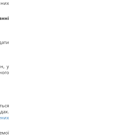
йних
анні
дати
н, у
ного
ться
дах.
ених
емої