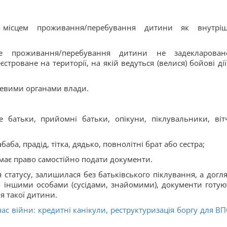
м місцем проживання/перебування дитини як внутрі
е проживання/перебування дитини не задекларован
строване на території, на якій ведуться (велися) бойові дії
цевими органами влади.
 батьки, прийомні батьки, опікуни, піклувальники, віт
абаба, прадід, тітка, дядько, повнолітні брат або сестра;
 має право самостійно подати документи.
статусу, залишилася без батьківського піклування, а догля
 іншими особами (сусідами, знайомими), документи готую
я такої дитини.
час війни: кредитні канікули, реструктуризація боргу для ВП