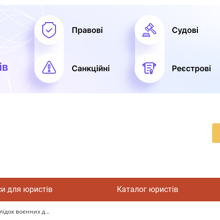
си для юристів
Каталог юристів
ідок воєнних д...