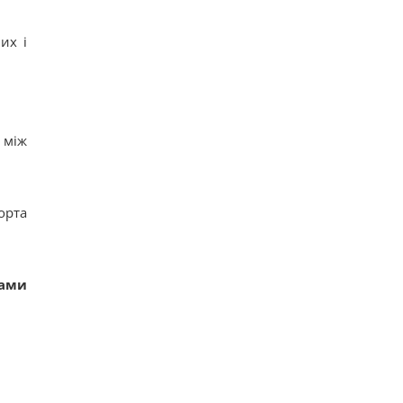
их і
 між
орта
зами