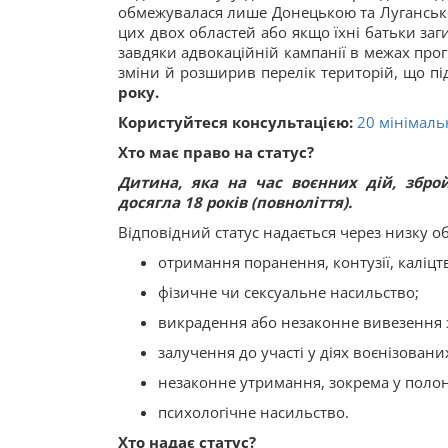
обмежувалася лише Донецькою та Лугансько
цих двох областей або якщо їхні батьки заг
завдяки адвокаційній кампанії в межах про
зміни й розширив перелік територій, що пі
року.
Користуйтеся консультацією:
20 мінімаль
Хто має право на статус?
Дитина, яка на час воєнних дій, зброй
досягла 18 років (повноліття).
Відповідний статус надається через низку о
отримання поранення, контузії, каліцт
фізичне чи сексуальне насильство;
викрадення або незаконне вивезення з
залучення до участі у діях воєнізова
незаконне утримання, зокрема у полон
психологічне насильство.
Хто надає статус?