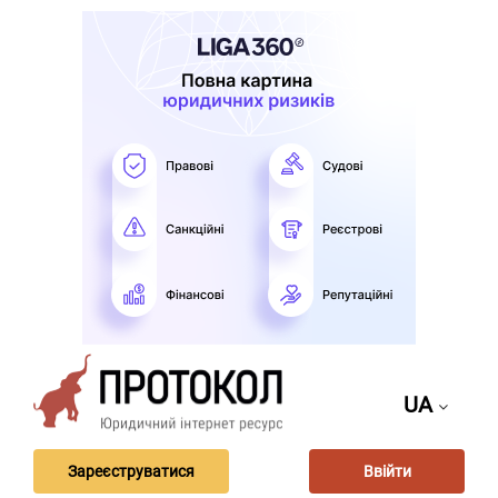
UA
Зареєструватися
Ввійти