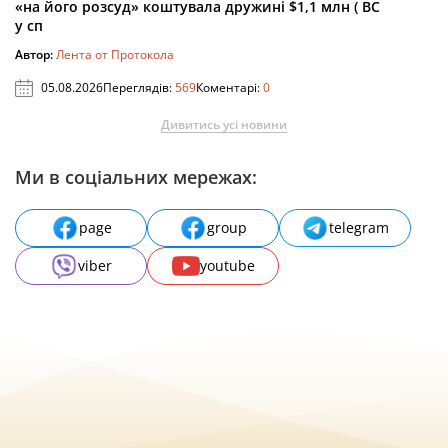
«на його розсуд» коштувала дружині $1,1 млн ( ВС
у сп
Автор:
Лента от Протокола
05.08.2026
Переглядів:
569
Коментарі:
0
Дивитись усі новини
Ми в соціальних мережах:
page
group
telegram
viber
youtube