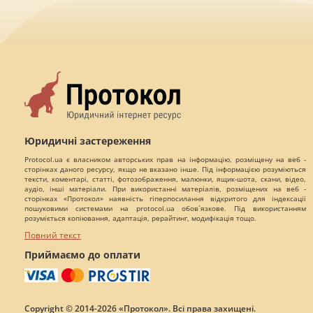
Юридичні застереження
Protocol.ua є власником авторських прав на інформацію, розміщену на веб -
сторінках даного ресурсу, якщо не вказано інше. Під інформацією розуміються
тексти, коментарі, статті, фотозображення, малюнки, ящик-шота, скани, відео,
аудіо, інші матеріали. При використанні матеріалів, розміщених на веб -
сторінках «Протокол» наявність гіперпосилання відкритого для індексації
пошуковими системами на protocol.ua обов`язкове. Під використанням
розуміється копіювання, адаптація, рерайтинг, модифікація тощо.
Повний текст
Приймаємо до оплати
Copyright © 2014-2026 «Протокол». Всі права захищені.