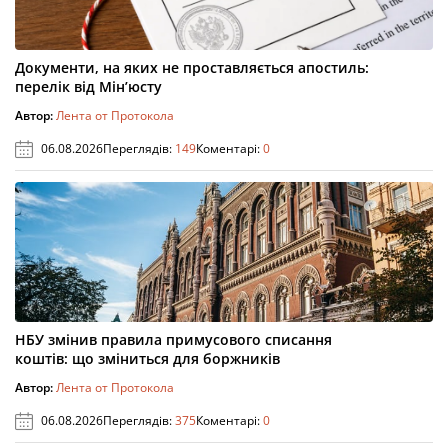
Документи, на яких не проставляється апостиль:
перелік від Мін’юсту
Автор:
Лента от Протокола
06.08.2026
Переглядів:
149
Коментарі:
0
НБУ змінив правила примусового списання
коштів: що зміниться для боржників
Автор:
Лента от Протокола
06.08.2026
Переглядів:
375
Коментарі:
0