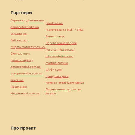
Партнери
Сережки з діамантами
pereklad.ua
alliancetechnika.ua
Підготовка до НМТ / ЗНО
миралинкс
Винна шафа
Веб мастер
Перевезення хворих
https://motokosmos.ua/
hospice-life.com.ua/
Синтезатори
mk-translations.ua
perevod.agency
maltina.com.ua
agrotechnika.com.ua
Шафи купе
europeservice.com.ua
Брендові сумки
текст юа
Натяжні стелі Nova Stelya
Посилання
Перевезення хворих за
kievperevod.com.ua
кордон
Про проект