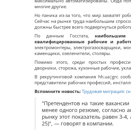
максимально автоматизированы. Сюда поп
многие другие.
Но паника из-за того, что мир захватят ро
Сейчас на рынке труда наибольшим спросом
должны быстрее всего подвергнуться робот
По данным Госстата,
наибольшим 
квалифицированные рабочие и работ
электромонтеры, электрогазосварщики, мо
каменщики, озеленители, столяры.
Помимо этого, среди простых професси
дворники, сторожа, кухонные рабочие, ук
В рекрутинговой компания hh.ua|grc со
представители рабочих профессий, инсталл
Вспомните новость:
Трудовая миграция: ск
"Претендентов на такие вакансии
менее одного резюме, согласно а
рынку этот показатель равен 3-4
25)", — говорят в компании.