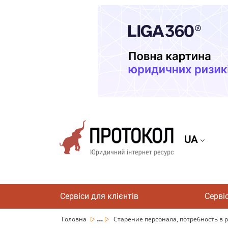
UA
Сервіси для клієнтів
Серві
...
Головна
Старение персонала, потребность в ра