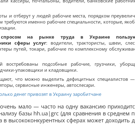
али кассиры, почтальоны, водители, банковские работни
боты и отберут у людей рабочие места, порядком преувелич
 требуются именно рабочие специальности, которые, якоб
изации.
спросом на рынке труда в Украине пользую
ники сферы услуг
: водители, трактористы, швеи, слес
нтеры путей, токари, рабочие по комплексному обслужива
й востребованы подсобные рабочие, грузчики, уборщ
ладчики-упаковщики и кладовщики.
общают, что можно выделить дефицитных специалистов —
яторы, сервисные инженеры, автослесари.
олько денег привозят в Украину заробитчане
 очень мало — часто на одну вакансию приходит
нализу базы hh.ua|grc (для сравнения в среднем 
, а в высококонкурентных сферах может доходить 