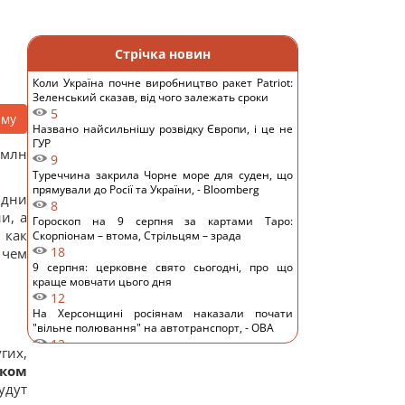
Стрічка новин
Коли Україна почне виробництво ракет Patriot:
Зеленський сказав, від чого залежать сроки
5
аму
Названо найсильнішу розвідку Європи, і це не
ГУР
 млн
9
Туреччина закрила Чорне море для суден, що
прямували до Росії та України, - Bloomberg
дни
8
и, а
Гороскоп на 9 серпня за картами Таро:
 как
Скорпіонам – втома, Стрільцям – зрада
18
 чем
9 серпня: церковне свято сьогодні, про що
краще мовчати цього дня
12
На Херсонщині росіянам наказали почати
"вільне полювання" на автотранспорт, - ОВА
12
гих,
Обрання суддів МКС: що сталось з кандидатом
ском
від України
удут
14