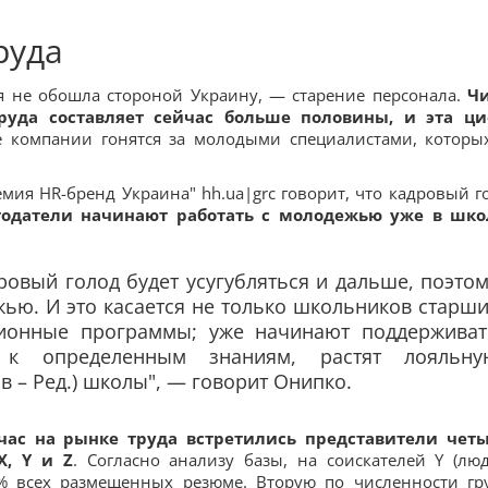
руда
я не обошла стороной Украину, — старение персонала.
Ч
руда составляет сейчас больше половины, и эта ц
е компании гонятся за молодыми специалистами, которы
мия HR-бренд Украина" hh.ua|grc говорит, что кадровый г
тодатели начинают работать с молодежью уже в шко
ровый голод будет усугубляться и дальше, поэто
ью. И это касается не только школьников старш
ционные программы; уже начинают поддерживат
и к определенным знаниям, растят лояльну
в – Ред.) школы", — говорит Онипко.
час на рынке труда встретились представители чет
X, Y и Z
. Согласно анализу базы, на соискателей Y (лю
8% всех размещенных резюме. Вторую по численности гр