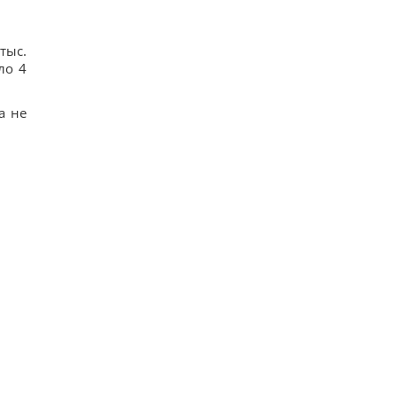
тыс.
ло 4
а не