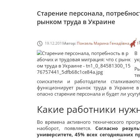
Старение персонала, потребност
рынком труда в Украине
19.12.2019
Автор:
Понзель Марина Генадіївна
1
В
ук
Р
те
соискатели и работодатели сталкиваю
функционирует рынок труда в Украине в 
опасно старение персонала и будет ли усугу
Какие работники нуж
Во времена активного технического прогре
наоборот, появляется.
Согласно резул
университете, 45% всех сегодняшних п