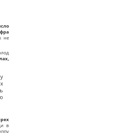
исло
ифра
х не
олод
лах,
му
их
ь
ю
ырех
ди в
уппу