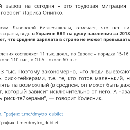
й вызов на сегодня – это трудовая миграция 
 говорит Лариса Онипко.
сам Львовской бизнес-школы, отмечает, что нет ни
з страны, ведь
в Украине ВВП на душу населения за 2018
ает, что средняя зарплата в стране не может превышать
ения составляет 11 тыс. долл., по Европе – порядка 15-16 
оло 110 тыс.; в США – около 60 тыс.
13 тыс. Поэтому закономерно, что люди выезжаю
 риск-тейкерами, т.е. те, кто готов маленький, 
ять на возможный (в среднем, он может быть да
т, который зависит исключительно от него. А наз
ть риск-тейкерами", — говорит Колесник.
рафик: t.me/dmytro_dubilet