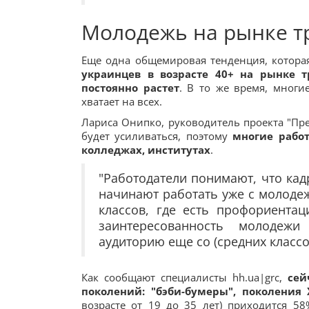
Молодежь на рынке т
Еще одна общемировая тенденция, котора
украинцев в возрасте 40+ на рынке т
постоянно растет
. В то же время, многи
хватает на всех.
Лариса Онипко, руководитель проекта "Пре
будет усиливаться, поэтому
многие рабо
колледжах, институтах
.
"Работодатели понимают, что кад
начинают работать уже с молодеж
классов, где есть профориента
заинтересованность молодеж
аудиторию еще со (средних классо
Как сообщают специалисты hh.ua|grc,
сей
поколений: "бэби-бумеры", поколения 
возрасте от 19 до 35 лет) приходится 5