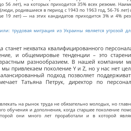
 до 56 лет), на которых приходится 35% всех резюме. Наим
юди, родившиеся в период с 1943 по 1963 год, 56-76 лет) и
дше 19 лет) — на этих кандидатов приходится 3% и 4% ре
или: трудовая миграция из Украины является угрозой дл
да станет нехватка квалифицированного персонал
ение, и общемировые тенденции – это старени
озрастным разнообразием. В нашей компании м
 мы привлекаем поколение Y и Z, но у нас нет це
балансированный подход позволяет поддерживат
мечает Татьяна Петрук, директор по персонал
ивлекать на рынок труда не обязательно молодых, но главн
ого обучения и дополнения, когда старшее поколение пом
оторой они много лет проработали и в которой явля