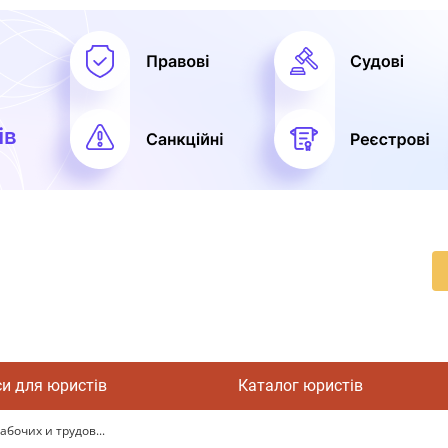
си для юристів
Каталог юристів
бочих и трудов...