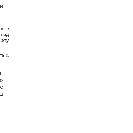
и
чего
 год
 эту
тыс.
т.
но
же
ад