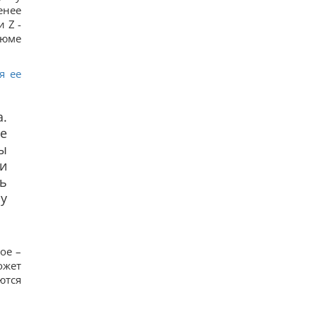
енее
 Z ­
зюме
я ее
а.
е
ы
ли
ь
у
ое –
ожет
ются