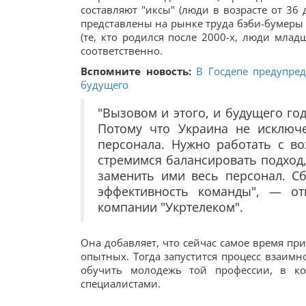
составляют "иксы" (люди в возрасте от 36
представлены на рынке труда бэби-бумеры (л
(те, кто родился после 2000-х, люди мла
соответственно.
Вспомните новость:
В Госдепе предупред
будущего
"Вызовом и этого, и будущего го
Потому что Украина не исключ
персонала. Нужно работать с в
стремимся балансировать подход,
заменить ими весь персонал. С
эффективность команды", — от
компании "Укртелеком".
Она добавляет, что сейчас самое время пр
опытных. Тогда запустится процесс взаимн
обучить молодежь той профессии, в к
специалистами.