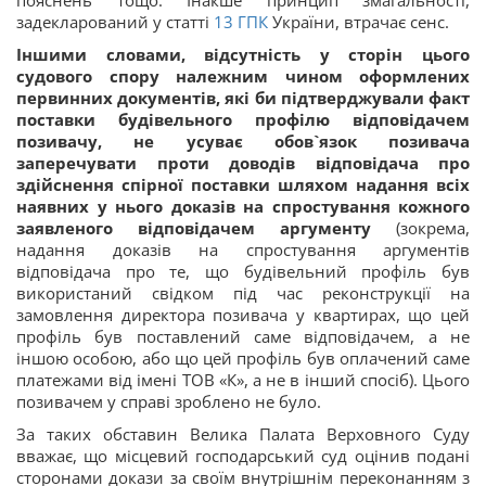
пояснень тощо. Інакше принцип змагальності,
задекларований у статті
13
ГПК
України, втрачає сенс.
Іншими словами, відсутність у сторін цього
судового спору належним чином оформлених
первинних документів, які би підтверджували факт
поставки будівельного профілю відповідачем
позивачу, не усуває обов`язок позивача
заперечувати проти доводів відповідача про
здійснення спірної поставки шляхом надання всіх
наявних у нього доказів на спростування кожного
заявленого відповідачем аргументу
(зокрема,
надання доказів на спростування аргументів
відповідача про те, що будівельний профіль був
використаний свідком під час реконструкції на
замовлення директора позивача у квартирах, що цей
профіль був поставлений саме відповідачем, а не
іншою особою, або що цей профіль був оплачений саме
платежами від імені ТОВ «К», а не в інший спосіб). Цього
позивачем у справі зроблено не було.
За таких обставин Велика Палата Верховного Суду
вважає, що місцевий господарський суд оцінив подані
сторонами докази за своїм внутрішнім переконанням з