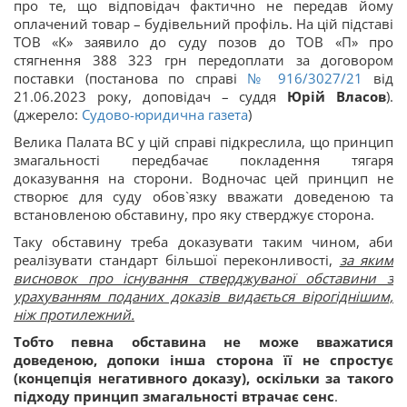
про те, що відповідач фактично не передав йому
оплачений товар – будівельний профіль. На цій підставі
ТОВ «К» заявило до суду позов до ТОВ «П» про
стягнення 388 323 грн передоплати за договором
поставки (постанова по справі
№ 916/3027/21
від
21.06.2023 року, доповідач – суддя
Юрій Власов
).
(джерело:
Судово-юридична газета
)
Велика Палата ВС у цій справі підкреслила, що принцип
змагальності передбачає покладення тягаря
доказування на сторони. Водночас цей принцип не
створює для суду обов`язку вважати доведеною та
встановленою обставину, про яку стверджує сторона.
Таку обставину треба доказувати таким чином, аби
реалізувати стандарт більшої переконливості,
за яким
висновок про існування стверджуваної обставини з
урахуванням поданих доказів видається вірогіднішим,
ніж протилежний.
Тобто певна обставина не може вважатися
доведеною, допоки інша сторона її не спростує
(концепція негативного доказу), оскільки за такого
підходу принцип змагальності втрачає сенс
.