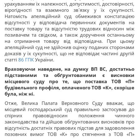
урахуванням їх належності, допустимості, достовірності,
вірогідності та взаємного зв`язку у їх сукупності.
Натомість апеляційний суд обмежився констатацією
відсутності у відповідача первинних документів на
поставку товару та відсутністю трудових відносин між
позивачем та свідком, а також доручення останньому
на отримання товару від відповідача. При цьому
апеляційний суд не здійснив оцінку поданих сторонами
доказів у їх сукупності, що не відповідає частині другій
статті
86
ГПК
України.
Враховуючи наведене, на думку ВП ВС, достатньо
підставними та обґрунтованими є висновки
місцевого суду про те, що поставка ТОВ «П»
будівельного профіля, оплаченого ТОВ «К», скоріше
була, ніж ні.
Отже, Велика Палата Верховного Суду вважає, що
місцевий господарський суд правильно застосував до
спірних правовідносин положення чинного
законодавства та дійшов обґрунтованих висновків про
відсутність достатніх правових підстав для задоволення
позовних вимог ТОВ «К» про стягнення з ТОВ «П»