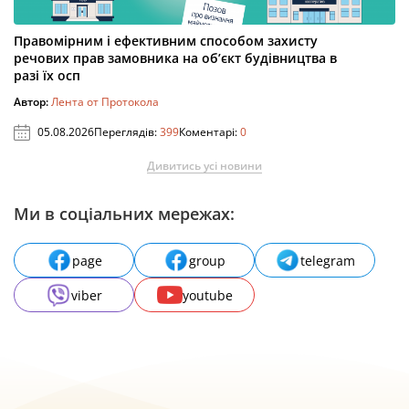
Правомірним і ефективним способом захисту
речових прав замовника на об’єкт будівництва в
разі їх осп
Автор:
Лента от Протокола
05.08.2026
Переглядів:
399
Коментарі:
0
Дивитись усі новини
Ми в соціальних мережах:
page
group
telegram
viber
youtube