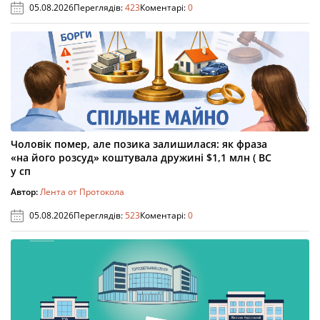
05.08.2026
Переглядів:
423
Коментарі:
0
Чоловік помер, але позика залишилася: як фраза
«на його розсуд» коштувала дружині $1,1 млн ( ВС
у сп
Автор:
Лента от Протокола
05.08.2026
Переглядів:
523
Коментарі:
0