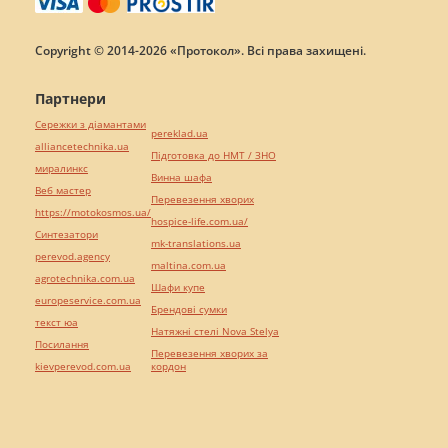
Copyright © 2014-2026 «Протокол». Всі права захищені.
Партнери
Сережки з діамантами
pereklad.ua
alliancetechnika.ua
Підготовка до НМТ / ЗНО
миралинкс
Винна шафа
Веб мастер
Перевезення хворих
https://motokosmos.ua/
hospice-life.com.ua/
Синтезатори
mk-translations.ua
perevod.agency
maltina.com.ua
agrotechnika.com.ua
Шафи купе
europeservice.com.ua
Брендові сумки
текст юа
Натяжні стелі Nova Stelya
Посилання
Перевезення хворих за
kievperevod.com.ua
кордон