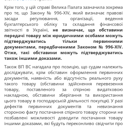
Крім того, у цій справі Велика Палата зазначила зокрема
про те, що Закону № 996-XIV, який визначає правові
засади регулювання, організації, ведення
бухгалтерського обліку та складання фінансової
звітності в Україні,
не визначає, що обставини
передачі товару між юридичними особами можуть
підтверджуватись тільки первинними
документами, передбаченими Законом № 996-XIV.
Отже, такі обставини можуть підтверджуватись
також іншими доказами.
Також ВП ВС нагадала про позицію, що судам належить
досліджувати, крім обставин оформлення первинних
документів, наявність або відсутність реального руху
такого товару (обставини здійснення перевезення
товару, поставленого за спірною видатковою
накладною, обставини зберігання та використання
цього товару в господарській діяльності покупця). У разі
дефектів первинних документів та невизнання
стороною факту постачання спірного товару сторони не
позбавлені можливості доводити постачання товару
іншими доказами, які будуть переконливо свідчити про