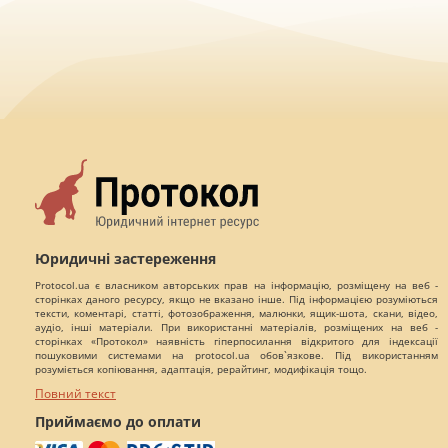
Юридичні застереження
Protocol.ua є власником авторських прав на інформацію, розміщену на веб -
сторінках даного ресурсу, якщо не вказано інше. Під інформацією розуміються
тексти, коментарі, статті, фотозображення, малюнки, ящик-шота, скани, відео,
аудіо, інші матеріали. При використанні матеріалів, розміщених на веб -
сторінках «Протокол» наявність гіперпосилання відкритого для індексації
пошуковими системами на protocol.ua обов`язкове. Під використанням
розуміється копіювання, адаптація, рерайтинг, модифікація тощо.
Повний текст
Приймаємо до оплати