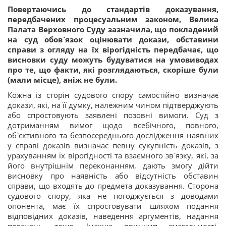
Повертаючись до стандартів доказування,
передбачених процесуальним законом, Велика
Палата Верховного Суду зазначила, що покладений
на суд обов`язок оцінювати докази, обставини
справи з огляду на їх вірогідність передбачає, що
висновки суду можуть будуватися на умовиводах
про те, що факти, які розглядаються, скоріше були
(мали місце), аніж не були.
Кожна із сторін судового спору самостійно визначає
докази, які, на її думку, належним чином підтверджують
або спростовують заявлені позовні вимоги. Суд з
дотриманням вимог щодо всебічного, повного,
об`єктивного та безпосереднього дослідження наявних
у справі доказів визначає певну сукупність доказів, з
урахуванням їх вірогідності та взаємного зв`язку, які, за
його внутрішнім переконанням, дають змогу дійти
висновку про наявність або відсутність обставин
справи, що входять до предмета доказування. Сторона
судового спору, яка не погоджується з доводами
опонента, має їх спростовувати шляхом подання
відповідних доказів, наведення аргументів, надання