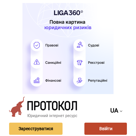
UA
Зареєструватися
Ввійти