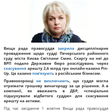
Вища рада правосуддя
закрила
дисциплінарне
провадження щодо судді Печерського районного
суду міста Києва Світлани Смик. Скаргу на неї до
ВРП подало Державне бюро розслідувань через
скасування
арешту 2,6 млрд грн онлайн-казино Pin-
Up. Це казино
пов’язують
з російським бізнесом.
Правоохоронці
не виключають
, що суддя могла
отримати грошову винагороду за це рішення. А в
компанії, як вважають в ДБР, «спеціально
підшукували відбитого суддю» для скасування
арешту на активи.
Під час засідання 1 жовтня Вища рада правосуддя