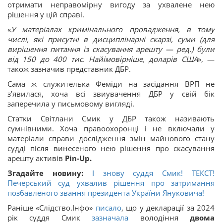
отримати неправомірну вигоду за ухвалене нею
рішення у цій справі.
«
У матеріалах кримінального провадження, в тому
числі, які присутні в дисциплінарні скарзі, суми (для
вирішення питання із скасування арешту — ред.) були
від 150 до 400 тис. Найімовірніше, доларів США
», —
також зазначив представник ДБР.
Сама ж служителька Феміди на засідання ВРП не
зʼявилася, хоча всі звиувачення ДБР у свій бік
заперечила у письмовому вигляді.
Статки Світлани Смик у ДБР також називають
сумнівними. Хоча правоохоронці і не включали у
матеріали справи дослідження змін майнового стану
судді після винесеного нею рішення про скасування
арешту активів
Pin-Up.
Згадайте новину:
І знову суддя Смик! ТЕКСТ!
Печерський суд ухвалив рішення про затримання
позбавленого звання президента України Януковича!
Раніше «Слідство.Інфо»
писало
, що у декларації за 2024
рік суддя Смик
зазначала
володіння
двома