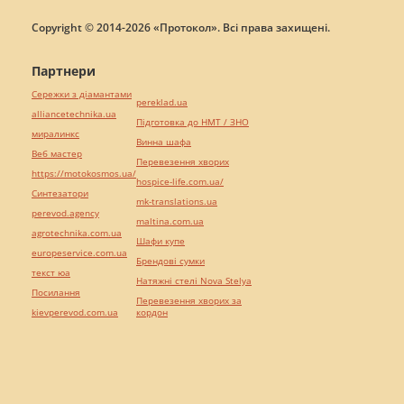
Copyright © 2014-2026 «Протокол». Всі права захищені.
Партнери
Сережки з діамантами
pereklad.ua
alliancetechnika.ua
Підготовка до НМТ / ЗНО
миралинкс
Винна шафа
Веб мастер
Перевезення хворих
https://motokosmos.ua/
hospice-life.com.ua/
Синтезатори
mk-translations.ua
perevod.agency
maltina.com.ua
agrotechnika.com.ua
Шафи купе
europeservice.com.ua
Брендові сумки
текст юа
Натяжні стелі Nova Stelya
Посилання
Перевезення хворих за
kievperevod.com.ua
кордон