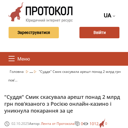
UA
Зареєструватися
Ввійти
Меню
...
Головна
"Суддя" Смик скасувала арешт понад 2 млрд грн
пов’...
"Суддя" Смик скасувала арешт понад 2 млрд
грн пов’язаного з Росією онлайн-казино і
уникнула покарання за це
0
1012
02.10.2025
Автор:
Лента от Протокола
0