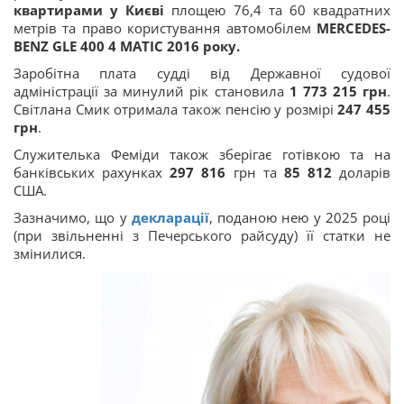
квартирами у Києві
площею 76,4 та 60 квадратних
метрів та право користування автомобілем
MERCEDES-
BENZ GLE 400 4 MATIC 2016 року.
Заробітна плата судді від Державної судової
адміністрації за минулий рік становила
1 773 215 грн
.
Світлана Смик отримала також пенсію у розмірі
247 455
грн
.
Служителька Феміди також зберігає готівкою та на
банківських рахунках
297 816
грн та
85 812
доларів
США.
Зазначимо, що у
декларації
, поданою нею у 2025 році
(при звільненні з Печерського райсуду) її статки не
змінилися.