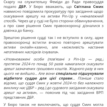
Скаргу на служительку Феміди до Ради правосуддя
подало
ДБР.
У Бюро вважають, що
Світлана Смик
навмисно повідомила прокуратуру про засідання щодо
скасування арешту на активи Pin-Up у «
неналежний
спосіб
». Через це у суді не було сторони обвинувачення,
а про саме рішення Смик правоохоронці дізналися з
дзвінка до банку.
Зрештою рішення судді так і не вступило в силу, адже
правоохоронці встигли вчасно повторно арештувати
активи онлайн-казино, але «
можливість настання
негативних наслідків існувала
».
«
Уповноважені особи (повʼязані з Pin-Up — ред.)
протягом 2024-го понад 50 разів намагалися скасувати
арешт зазначених грошових коштів. Жодного разу в них
цього не вийшло… Але вони
спеціально підшукували
відбитого суддю для цієї справи
… Пізніше стало
відомо, що суддя Смик у жовтні 2024-го без належного
виклику нас (ДБР – ред.) до судового засідання скасувала
арешт на активи
», — пояснив під час засідання ВРП
представник ДБР.
У Бюро також не виключають, що суддя Смик могла