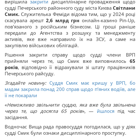
вирішила
закрити
дисциплінарне провадження щодо
судді Печерського районного суду міста Києва
Світлани
Смик.
Служителька Феміди відома тим, що у 2024 році
скасувала арешт
2,6 млрд грн
онлайн-казино Pin-Up,
пов’язаного з російським бізнесом. Ці гроші раніше
передали до Агентства з розшуку та менеджменту
активів, яке вже направило їх на ЗСУ, а саме на
закупівлю військових облігацій.
Рішення закрити справу щодо судді члени ВРП
прийняли через те, що Смик вже виповнилось
65
років
, відповідно її відрахували зі штату працівників
Печерського райсуду.
Згадайте новину:
Суддя Смик має кришу у ВРП, бо
мадам закрила понад 200 справ щодо п’яних водіїв, але
її не покарали
«
Неможливо звільнити суддю, яка вже була звільнена
через те, що досягла 65 років
», —
йшлося
під час
засідання.
Водночас Вища рада правосуддя погодилася, що у діях
судді Смик були ознаки дисциплінарного проступку.