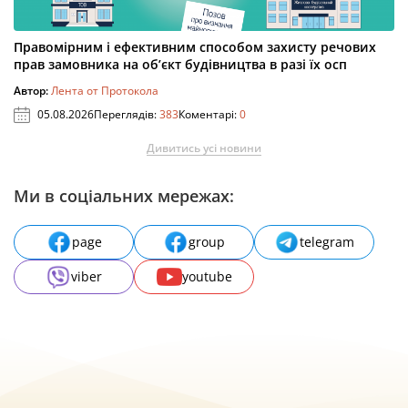
Правомірним і ефективним способом захисту речових
прав замовника на об’єкт будівництва в разі їх осп
Автор:
Лента от Протокола
05.08.2026
Переглядів:
383
Коментарі:
0
Дивитись усі новини
Ми в соціальних мережах:
page
group
telegram
viber
youtube