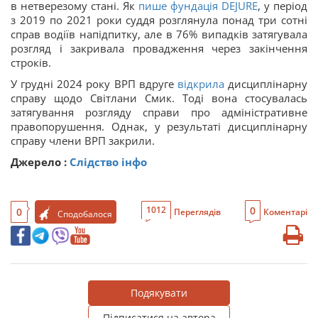
в нетверезому стані. Як
пише фундація DEJURE
, у період
з 2019 по 2021 роки суддя розглянула понад три сотні
справ водіїв напідпитку, але в 76% випадків затягувала
розгляд і закривала провадження через закінчення
строків.
У грудні 2024 року ВРП вдруге
відкрила
дисциплінарну
справу щодо Світлани Смик. Тоді вона стосувалась
затягування розгляду справи про адміністративне
правопорушення. Однак, у результаті дисциплінарну
справу члени ВРП закрили.
Джерело :
Слідство інфо
0
1012
0
Переглядів
Коментарі
Сподобалося
Подякувати
Підписатися на автора