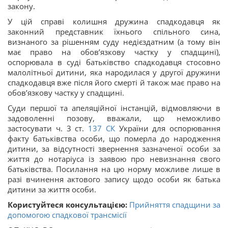
закону.
У цій справі колишня дружина спадкодавця як
законний представник їхнього спільного сина,
визнаного за рішенням суду недієздатним (а тому він
має право на обов’язкову частку у спадщині),
оспорювала в суді батьківство спадкодавця стосовно
малолітньої дитини, яка народилася у другої дружини
спадкодавця вже після його смерті й також має право на
обов’язкову частку у спадщині.
Суди першої та апеляційної інстанцій, відмовляючи в
задоволенні позову, вважали, що неможливо
застосувати ч. 3 ст.
137
СК
України для оспорювання
факту батьківства особи, що померла до народження
дитини, за відсутності звернення зазначеної особи за
життя до нотаріуса із заявою про невизнання свого
батьківства. Посилання на цю норму можливе лише в
разі вчинення актового запису щодо особи як батька
дитини за життя особи.
Користуйтеся консультацією:
Прийняття спадщини за
допомогою спадкової трансмісії