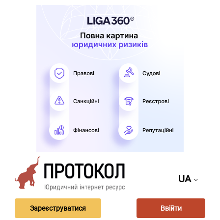
UA
Зареєструватися
Ввійти