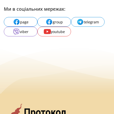
Ми в соціальних мережах:
page
group
telegram
viber
youtube