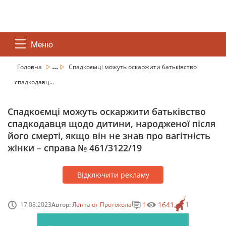
Меню
...
Головна
Спадкоємці можуть оскаржити батьківство
спадкодавц...
Спадкоємці можуть оскаржити батьківство
спадкодавця щодо дитини, народженої після
його смерті, якщо він не знав про вагітність
жінки – справа № 461/3122/19
Відключити рекламу
1
1641
17.08.2023
Автор:
Лента от Протокола
1