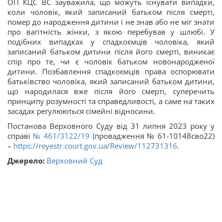
ОП КЦС ВС зауважила, що можуть існувати випадки,
коли чоловік, який записаний батьком після смерті,
помер до народження дитини і не знав або не міг знати
про вагітність жінки, з якою перебував у шлюбі. У
подібних випадках у спадкоємців чоловіка, який
записаний батьком дитини після його смерті, виникає
спір про те, чи є чоловік батьком новонародженої
дитини. Позбавлення спадкоємців права оспорювати
батьківство чоловіка, який записаний батьком дитини,
що народилася вже після його смерті, суперечить
принципу розумності та справедливості, а саме на таких
засадах регулюються сімейні відносини.
Постанова Верховного Суду від 31 липня 2023 року у
справі
№ 461/3122/19
(провадження № 61-10148сво22)
–
https://reyestr.court.gov.ua/Review/112731316
.
Джерело:
Верховний Суд