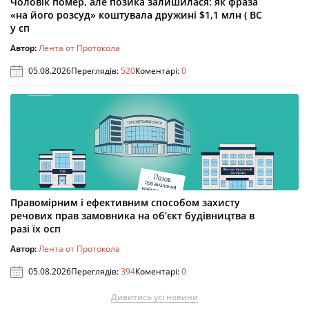
Чоловік помер, але позика залишилася: як фраза
«на його розсуд» коштувала дружині $1,1 млн ( ВС
у сп
Автор:
Лента от Протокола
05.08.2026
Переглядів:
520
Коментарі:
0
Правомірним і ефективним способом захисту
речових прав замовника на об’єкт будівництва в
разі їх осп
Автор:
Лента от Протокола
05.08.2026
Переглядів:
394
Коментарі:
0
Дивитись усі новини