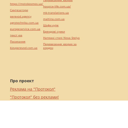
Перевезення хворих
https://motokosmos.ua/
hospice-life.com.ua/
Синтезатори
mk-translations.ua
perevod.agency
maltina.com.ua
agrotechnika.com.ua
Шафи купе
europeservice.com.ua
Брендові сумки
текст юа
Натяжні стелі Nova Stelya
Посилання
Перевезення хворих за
kievperevod.com.ua
кордон
Про проект
Реклама на "Протокол"
"Протокол" без реклами!
Карта сайту
Тендер на юридичну послугу
Угода користувача