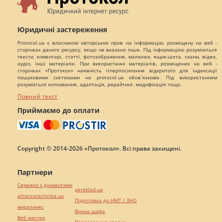
Юридичні застереження
Protocol.ua є власником авторських прав на інформацію, розміщену на веб -
сторінках даного ресурсу, якщо не вказано інше. Під інформацією розуміються
тексти, коментарі, статті, фотозображення, малюнки, ящик-шота, скани, відео,
аудіо, інші матеріали. При використанні матеріалів, розміщених на веб -
сторінках «Протокол» наявність гіперпосилання відкритого для індексації
пошуковими системами на protocol.ua обов`язкове. Під використанням
розуміється копіювання, адаптація, рерайтинг, модифікація тощо.
Повний текст
Приймаємо до оплати
Copyright © 2014-2026 «Протокол». Всі права захищені.
Партнери
Сережки з діамантами
pereklad.ua
alliancetechnika.ua
Підготовка до НМТ / ЗНО
миралинкс
Винна шафа
Веб мастер