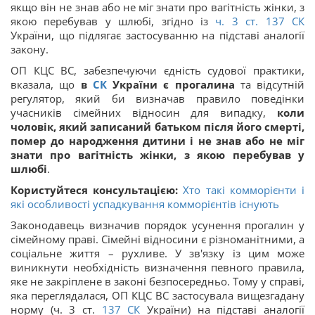
якщо він не знав або не міг знати про вагітність жінки, з
якою перебував у шлюбі, згідно із
ч. 3 ст.
137
СК
України, що підлягає застосуванню на підставі аналогії
закону.
ОП КЦС ВС, забезпечуючи єдність судової практики,
вказала, що
в
СК
України є прогалина
та відсутній
регулятор, який би визначав правило поведінки
учасників сімейних відносин для випадку,
коли
чоловік, який записаний батьком після його смерті,
помер до народження дитини і не знав або не міг
знати про вагітність жінки, з якою перебував у
шлюбі
.
Користуйтеся консультацією:
Хто такі комморієнти і
які особливості успадкування комморієнтів існують
Законодавець визначив порядок усунення прогалин у
сімейному праві. Сімейні відносини є різноманітними, а
соціальне життя – рухливе. У зв'язку із цим може
виникнути необхідність визначення певного правила,
яке не закріплене в законі безпосередньо. Тому у справі,
яка переглядалася, ОП КЦС ВС застосувала вищезгадану
норму (ч. 3 ст.
137
СК
України) на підставі аналогії