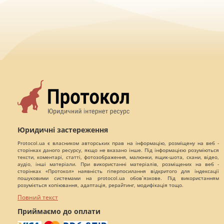
Юридичні застереження
Protocol.ua є власником авторських прав на інформацію, розміщену на веб -
сторінках даного ресурсу, якщо не вказано інше. Під інформацією розуміються
тексти, коментарі, статті, фотозображення, малюнки, ящик-шота, скани, відео,
аудіо, інші матеріали. При використанні матеріалів, розміщених на веб -
сторінках «Протокол» наявність гіперпосилання відкритого для індексації
пошуковими системами на protocol.ua обов`язкове. Під використанням
розуміється копіювання, адаптація, рерайтинг, модифікація тощо.
Повний текст
Приймаємо до оплати