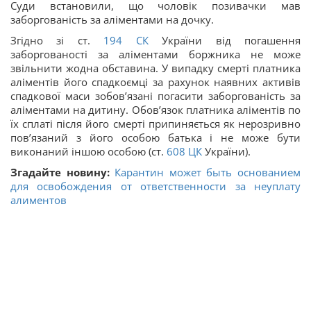
Суди встановили, що чоловік позивачки мав
заборгованість за аліментами на дочку.
Згідно зі ст.
194
СК
України від погашення
заборгованості за аліментами боржника не може
звільнити жодна обставина. У випадку смерті платника
аліментів його спадкоємці за рахунок наявних активів
спадкової маси зобов’язані погасити заборгованість за
аліментами на дитину. Обов’язок платника аліментів по
їх сплаті після його смерті припиняється як нерозривно
пов’язаний з його особою батька і не може бути
виконаний іншою особою (ст.
608
ЦК
України).
Згадайте новину:
Карантин может быть основанием
для освобождения от ответственности за неуплату
алиментов