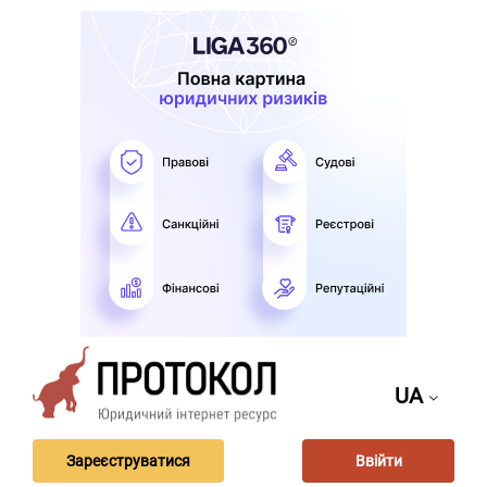
UA
Зареєструватися
Ввійти