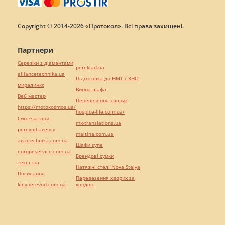
Copyright © 2014-2026 «Протокол». Всі права захищені.
Партнери
Сережки з діамантами
pereklad.ua
alliancetechnika.ua
Підготовка до НМТ / ЗНО
миралинкс
Винна шафа
Веб мастер
Перевезення хворих
https://motokosmos.ua/
hospice-life.com.ua/
Синтезатори
mk-translations.ua
perevod.agency
maltina.com.ua
agrotechnika.com.ua
Шафи купе
europeservice.com.ua
Брендові сумки
текст юа
Натяжні стелі Nova Stelya
Посилання
Перевезення хворих за
kievperevod.com.ua
кордон