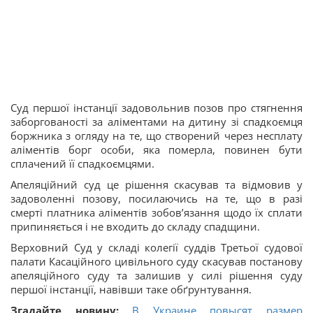
Суд першої інстанції задовольнив позов про стягнення
заборгованості за аліментами на дитину зі спадкоємця
боржника з огляду на те, що створений через несплату
аліментів борг особи, яка померла, повинен бути
сплачений її спадкоємцями.
Апеляційний суд це рішення скасував та відмовив у
задоволенні позову, посилаючись на те, що в разі
смерті платника аліментів зобов’язання щодо їх сплати
припиняється і не входить до складу спадщини.
Верховний Суд у складі колегії суддів Третьої судової
палати Касаційного цивільного суду скасував постанову
апеляційного суду та залишив у силі рішення суду
першої інстанції, навівши таке обґрунтування.
Згадайте новину:
В Украине повысят размер