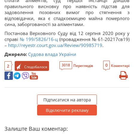
сплати аліментів, суд першої інстанції дійшов
правильного висновку про наявність підстав для
задоволення позовних вимог про стягнення з
відповідачки, яка є спадкоємицею майна померлого
сина, заборгованості за аліментами.
Постанова Верховного Суду від 12 серпня 2020 року у
справі
№ 199/5826/16-ц
(провадження № 61-20217св19)
–
http://reyestr.court.gov.ua/Review/90985719
.
Джерело:
Судова влада України
0
3018
2
Переглядів
Коментарі
Сподобалося
Підписатися на автора
Відключити рекламу
Залиште Ваш коментар: