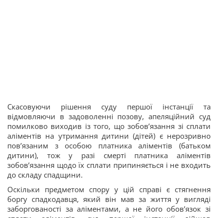
Скасовуючи рішення суду першої інстанції та
відмовляючи в задоволенні позову, апеляційний суд
помилково виходив із того, що зобов’язання зі сплати
аліментів на утримання дитини (дітей) є нерозривно
пов’язаним з особою платника аліментів (батьком
дитини), тож у разі смерті платника аліментів
зобов’язання щодо їх сплати припиняється і не входить
до складу спадщини.
Оскільки предметом спору у цій справі є стягнення
боргу спадкодавця, який він мав за життя у вигляді
заборгованості за аліментами, а не його обов’язок зі