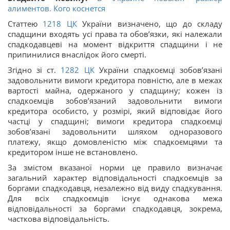
алиментов. Кого коснется
Статтею
1218
ЦК
України визначено, що до складу
спадщини входять усі права та обов’язки, які належали
спадкодавцеві на момент відкриття спадщини і не
припинилися внаслідок його смерті.
Згідно зі ст.
1282
ЦК
України спадкоємці зобов’язані
задовольнити вимоги кредитора повністю, але в межах
вартості майна, одержаного у спадщину; кожен із
спадкоємців зобов’язаний задовольнити вимоги
кредитора особисто, у розмірі, який відповідає його
частці у спадщині; вимоги кредитора спадкоємці
зобов’язані задовольнити шляхом одноразового
платежу, якщо домовленістю між спадкоємцями та
кредитором інше не встановлено.
За змістом вказаної норми це правило визначає
загальний характер відповідальності спадкоємців за
боргами спадкодавця, незалежно від виду спадкування.
Для всіх спадкоємців існує однакова межа
відповідальності за боргами спадкодавця, зокрема,
часткова відповідальність.