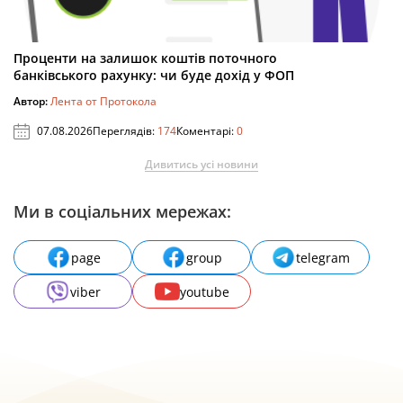
Проценти на залишок коштів поточного
банківського рахунку: чи буде дохід у ФОП
Автор:
Лента от Протокола
07.08.2026
Переглядів:
174
Коментарі:
0
Дивитись усі новини
Ми в соціальних мережах:
page
group
telegram
viber
youtube