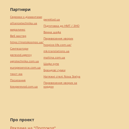
Партнери
Сережки з діамантами
pereklad.ua
alliancetechnika.ua
Підготовка до НМТ / ЗНО
миралинкс
Винна шафа
Веб мастер
Перевезення хворих
https://motokosmos.ua/
hospice-life.com.ua/
Синтезатори
mk-translations.ua
perevod.agency
maltina.com.ua
agrotechnika.com.ua
Шафи купе
europeservice.com.ua
Брендові сумки
текст юа
Натяжні стелі Nova Stelya
Посилання
Перевезення хворих за
kievperevod.com.ua
кордон
Про проект
Реклама на "Протокол"