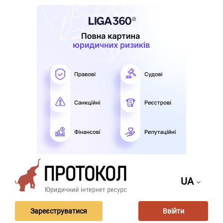
UA
Зареєструватися
Ввійти