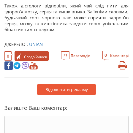
Також дієтологи відповіли, який чай слід пити для
здоровʼя мозку, серця та кишківника. За їхніми словами,
будь-який сорт чорного чаю може сприяти здоровʼю
серця, мозку та кишківника завдяки своїм унікальним
біоактивним сполукам.
ДЖЕРЕЛО :
UNIAN
0
71
0
Переглядів
Коментарі
Сподобалося
Відключити рекламу
Залиште Ваш коментар: