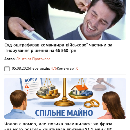
Суд оштрафував командира військової частини за
ігнорування рішення на 66 560 грн
Автор:
Лента от Протокола
05.08.2026
Переглядів:
476
Коментарі:
0
Чоловік помер, але позика залишилася: як фраза
«на його розсуд» коштувала дружині $1,1 млн ( ВС