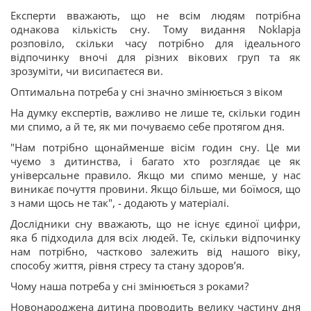
Експерти вважають, що не всім людям потрібна
однакова кількість сну. Тому видання Noklapja
розповіло, скільки часу потрібно для ідеального
відпочинку вночі для різних вікових груп та як
зрозуміти, чи висипаєтеся ви.
Оптимальна потреба у сні значно змінюється з віком
На думку експертів, важливо не лише те, скільки годин
ми спимо, а й те, як ми почуваємо себе протягом дня.
"Нам потрібно щонайменше вісім годин сну. Це ми
чуємо з дитинства, і багато хто розглядає це як
універсальне правило. Якщо ми спимо менше, у нас
виникає почуття провини. Якщо більше, ми боїмося, що
з нами щось не так", - додають у матеріалі.
Дослідники сну вважають, що не існує єдиної цифри,
яка б підходила для всіх людей. Те, скільки відпочинку
нам потрібно, частково залежить від нашого віку,
способу життя, рівня стресу та стану здоровʼя.
Чому наша потреба у сні змінюється з роками?
Новонароджена дитина проводить велику частину дня