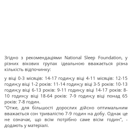
Згідно з рекомендаціями National Sleep Foundation, у
різних вікових групах ідеальною вважається різна
кількість відпочинку:
у віці 0-3 місяців: 14-17 годин;у віці 4-11 місяців: 12-15
годин;у віці 1-2 років: 11-14 годин;у віці 3-5 років: 10-13
годин;у віці 6-13 років: 9-11 годин;у віці 14-17 років: 8-
10 годин;у віці 18-64 років: 7-9 годин;у віці понад 65
років: 7-8 годин.
"Отже, для більшості дорослих дійсно оптимальним
вважається сон тривалістю 7-9 годин на добу. Однак це
не означає, що всім потрібно саме вісім годин", -
додають у матеріалі.