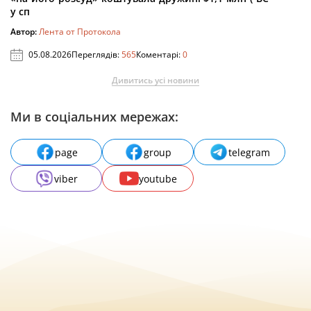
у сп
Автор:
Лента от Протокола
05.08.2026
Переглядів:
565
Коментарі:
0
Дивитись усі новини
Ми в соціальних мережах:
page
group
telegram
viber
youtube