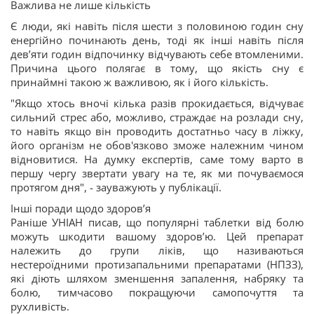
Важлива не лише кількість
Є люди, які навіть після шести з половиною годин сну
енергійно починають день, тоді як інші навіть після
девʼяти годин відпочинку відчувають себе втомленими.
Причина цього полягає в тому, що якість сну є
принаймні такою ж важливою, як і його кількість.
"Якщо хтось вночі кілька разів прокидається, відчуває
сильний стрес або, можливо, страждає на розлади сну,
то навіть якщо він проводить достатньо часу в ліжку,
його організм не обов'язково зможе належним чином
відновитися. На думку експертів, саме тому варто в
першу чергу звертати увагу на те, як ми почуваємося
протягом дня", - зауважують у публікації.
Інші поради щодо здоровʼя
Раніше УНІАН писав, що популярні таблетки від болю
можуть шкодити вашому здоровʼю. Цей препарат
належить до групи ліків, що називаються
нестероїдними протизапальними препаратами (НПЗЗ),
які діють шляхом зменшення запалення, набряку та
болю, тимчасово покращуючи самопочуття та
рухливість.