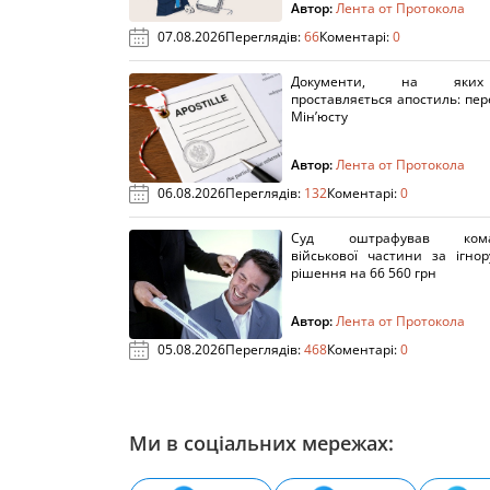
Автор:
Лента от Протокола
07.08.2026
Переглядів:
66
Коментарі:
0
Документи, на яки
проставляється апостиль: пере
Мін’юсту
Автор:
Лента от Протокола
06.08.2026
Переглядів:
132
Коментарі:
0
Суд оштрафував кома
військової частини за ігно
рішення на 66 560 грн
Автор:
Лента от Протокола
05.08.2026
Переглядів:
468
Коментарі:
0
Ми в соціальних мережах: