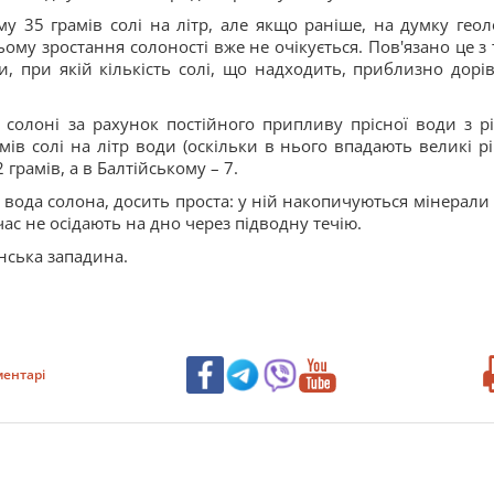
у 35 грамів солі на літр, але якщо раніше, на думку геоло
му зростання солоності вже не очікується. Пов'язано це з 
и, при якій кількість солі, що надходить, приблизно дорі
солоні за рахунок постійного припливу прісної води з рі
ів солі на літр води (оскільки в нього впадають великі рі
 грамів, а в Балтійському – 7.
 вода солона, досить проста: у ній накопичуються мінерали з
час не осідають на дно через підводну течію.
анська западина.
ентарі