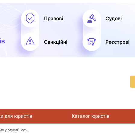
си для юристів
Каталог юристів
 у глухий кут...