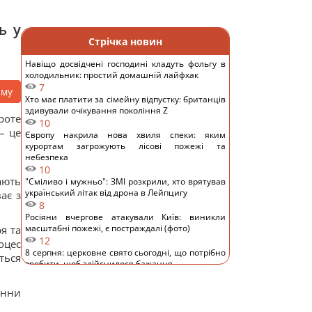
ь у
Стрічка новин
Навіщо досвідчені господині кладуть фольгу в
холодильник: простий домашній лайфхак
7
аму
Хто має платити за сімейну відпустку: британців
здивували очікування покоління Z
роте
10
– це
Європу накрила нова хвиля спеки: яким
курортам загрожують лісові пожежі та
небезпека
10
ають
"Сміливо і мужньо": ЗМІ розкрили, хто врятував
український літак від дрона в Лейпцигу
ає з
8
Росіяни вчергове атакували Київ: виникли
масштабні пожежі, є постраждалі (фото)
я та
12
оцес
8 серпня: церковне свято сьогодні, що потрібно
ться
зробити, щоб здійснилося бажання
13
Україна у липні збила 87% ударних дронів і
онни
лише 15% балістичних ракет, - звіт
11