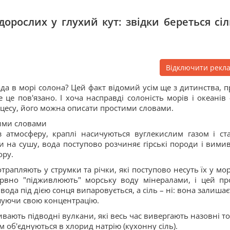
орослих у глухий кут: звідки береться сіл
Відключити рекл
а в морі солона? Цей факт відомий усім ще з дитинства, п
це пов'язано. І хоча насправді солоність морів і океанів 
цесу, його можна описати простими словами.
тими словами
 атмосферу, краплі насичуються вуглекислим газом і ст
 на сушу, вода поступово розчиняє гірські породи і вимив
ору.
трапляють у струмки та річки, які поступово несуть їх у мор
ервно "підживлюють" морську воду мінералами, і цей пр
ода під дією сонця випаровується, а сіль – ні: вона залишає
ьшуючи свою концентрацію.
ливають підводні вулкани, які весь час вивергають назовні т
ім об'єднуються в хлорид натрію (кухонну сіль).