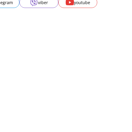
legram
viber
youtube