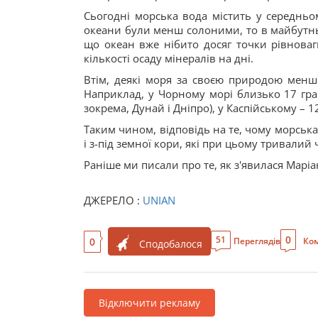
Сьогодні морська вода містить у середньом
океани були менш солоними, то в майбутньо
що океан вже нібито досяг точки рівноваг
кількості осаду мінералів на дні.
Втім, деякі моря за своєю природою менш 
Наприклад, у Чорному морі близько 17 грам
зокрема, Дунай і Дніпро), у Каспійському – 12
Таким чином, відповідь на те, чому морська
і з-під земної кори, які при цьому тривалий 
Раніше ми писали про те, як з'явилася Марі
ДЖЕРЕЛО :
UNIAN
0
51
0
Переглядів
Ком
Сподобалося
Відключити рекламу