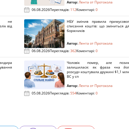
Автор:
Лента от Протокола
06.08.2026
Переглядів:
112
Коментарі:
0
х не
НБУ змінив правила примусово
лік від
списання коштів: що зміниться д
боржників
Автор:
Лента от Протокола
06.08.2026
Переглядів:
362
Коментарі:
0
ндира
Чоловік помер, але позик
рування
залишилася: як фраза «на йо
розсуд» коштувала дружині $1,1 млн
ВС у сп
Автор:
Лента от Протокола
05.08.2026
Переглядів:
554
Коментарі:
0