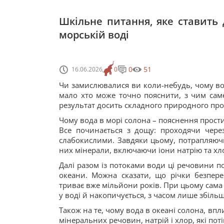
Шкільне питання, яке ставить д
морській воді
0
51
16.06.2026
0
Чи замислювалися ви коли-небудь, чому вод
мало хто може точно пояснити, з чим саме 
результат досить складного природного про
Чому вода в морі солона – пояснення прос
Все починається з дощу: проходячи через
слабокислими. Завдяки цьому, потрапляючи
них мінерали, включаючи іони натрію та хл
Далі разом із потоками води ці речовини по
океани. Можна сказати, що річки безпер
триває вже мільйони років. При цьому сама в
у воді й накопичується, з часом лише збіл
Також на те, чому вода в океані солона, вп
мінеральних речовин, натрій і хлор, які пот