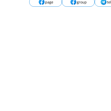
page
group
te