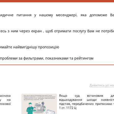
ридичне питання у нашому месенджері, яка допоможе В
тесь з ним через екран , щоб отримати послугу Вам не потріб
римайте найвигіднішу пропозицію
 проблеми за фильтрами, показниками та рейтингом
Дивитись усі н
ника
Якщо суд встановив дл
нку на
відшкодування шкоди наявніс
нкової
підстав, передбачених приписами 
1 ст. 1172 Ц