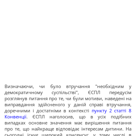
Визначаючи, чи було втручання "необхідним у
демократичному суспільстві", ЄСПЛ передусім
розглянув питання про те, чи були мотиви, наведені на
виправдання здійсненого у даній справі втручання,
доречними і достатніми в контексті
пункту 2 статті 8
Конвенції
. ЄСПЛ наголосив, що в усіх подібних
випадках основне значення має вирішення питання
про те, що найкраще відповідає інтересам дитини. На
сьогодні існує широкий консенсус, у тому числі в