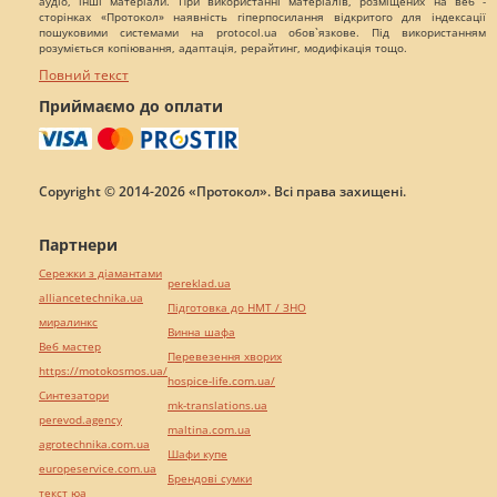
аудіо, інші матеріали. При використанні матеріалів, розміщених на веб -
сторінках «Протокол» наявність гіперпосилання відкритого для індексації
пошуковими системами на protocol.ua обов`язкове. Під використанням
розуміється копіювання, адаптація, рерайтинг, модифікація тощо.
Повний текст
Приймаємо до оплати
Copyright © 2014-2026 «Протокол». Всі права захищені.
Партнери
Сережки з діамантами
pereklad.ua
alliancetechnika.ua
Підготовка до НМТ / ЗНО
миралинкс
Винна шафа
Веб мастер
Перевезення хворих
https://motokosmos.ua/
hospice-life.com.ua/
Синтезатори
mk-translations.ua
perevod.agency
maltina.com.ua
agrotechnika.com.ua
Шафи купе
europeservice.com.ua
Брендові сумки
текст юа