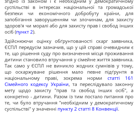
згідно із законом і є необхідним у демократичному
суспільстві в інтересах національної та громадської
безпеки чи економічного добробуту країни, для
запобігання заворушенням чи злочинам, для захисту
здоров'я чи моралі або для захисту прав і свобод інших
осіб (
пункт 2
).
Здійснюючи оцінку обґрунтованості скарг заявника,
ЄСПЛ передусім зазначив, що у цій справі очевидним є
те, що рішення суду про визначення місця проживання
дитини становило втручання у сімейне життя заявника.
Так само у ЄСПЛ не виникло жодних сумнівів у тому,
що оскаржуване рішення мало певне підґрунтя в
національному праві, зокрема норми
статті 161
Сімейного кодексу України
, та переслідувало законну
мету щодо захисту "прав та свобод інших осіб", а
конкретно - дитини. Разом із тим постало питання про
те, чи було втручання "необхідним у демократичному
суспільстві" у значенні
пункту 2 статті 8 Конвенції
.