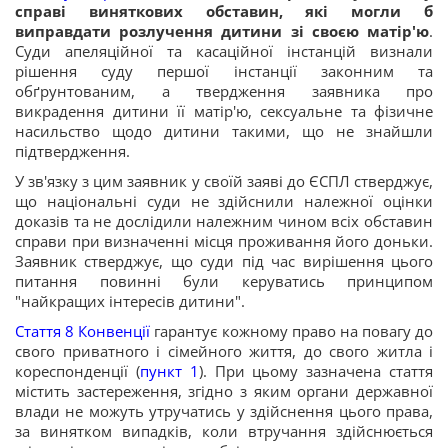
справі виняткових обставин, які могли б
виправдати розлучення дитини зі своєю матір'ю
.
Суди апеляційної та касаційної інстанцій визнали
рішення суду першої інстанції законним та
обґрунтованим, а твердження заявника про
викрадення дитини її матір'ю, сексуальне та фізичне
насильство щодо дитини такими, що не знайшли
підтвердження.
У зв'язку з цим заявник у своїй заяві до ЄСПЛ стверджує,
що національні суди не здійснили належної оцінки
доказів та не дослідили належним чином всіх обставин
справи при визначенні місця проживання його доньки.
Заявник стверджує, що суди під час вирішення цього
питання повинні були керуватись принципом
"найкращих інтересів дитини".
Стаття 8 Конвенції
гарантує кожному право на повагу до
свого приватного і сімейного життя, до свого житла і
кореспонденції (
пункт 1
). При цьому зазначена стаття
містить застереження, згідно з яким органи державної
влади не можуть утручатись у здійснення цього права,
за винятком випадків, коли втручання здійснюється