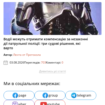
Водії можуть отримати компенсацію за незаконні
дії патрульної поліції: три судові рішення, які
варто
Автор:
Лента от Протокола
03.08.2026
Переглядів:
703
Коментарі:
0
Дивитись усі статті
Ми в соціальних мережах:
page
group
telegram
viber
youtube