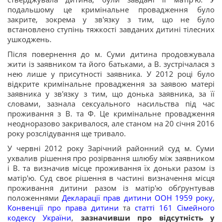
подальшому це кримінальне провадження було
закрите, зокрема у зв'язку з тим, що не було
встановлено ступінь тяжкості завданих дитині тілесних
ушкоджень.
Після повернення до м. Суми дитина продовжувала
жити із заявником та його батьками, а В. зустрічалася з
нею лише у присутності заявника. У 2012 році було
відкрите кримінальне провадження за заявою матері
заявника у зв'язку з тим, що донька заявника, за її
словами, зазнала сексуального насильства під час
проживання з В. та Ф. Це кримінальне провадження
неодноразово закривалося, але станом на 20 січня 2016
року розслідування ще тривало.
У червні 2012 року Зарічний районний суд м. Суми
ухвалив рішення про розірвання шлюбу між заявником
і В. та визначив місце проживання їх доньки разом із
матір'ю. Суд своє рішення в частині визначення місця
проживання дитини разом із матір'ю обґрунтував
положеннями
Декларації прав дитини ООН 1959 року
,
Конвенції про права дитини
та
статті 161 Сімейного
кодексу України
,
зазначивши про відсутність у