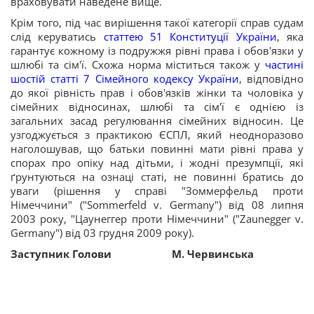
враховувати наведене вище.
Крім того, під час вирішення такої категорії справ судам
слід керуватись
статтею 51 Конституції України
, яка
гарантує кожному із подружжя рівні права і обов'язки у
шлюбі та сім'ї. Схожа норма міститься також у
частині
шостій статті 7 Сімейного кодексу України
, відповідно
до якої рівність прав і обов'язків жінки та чоловіка у
сімейних відносинах, шлюбі та сім'ї є однією із
загальних засад регулювання сімейних відносин. Це
узгоджується з практикою ЄСПЛ, який неодноразово
наголошував, що батьки повинні мати рівні права у
спорах про опіку над дітьми, і жодні презумпції, які
ґрунтуються на ознаці статі, не повинні братись до
уваги (рішення у справі "Зоммерфельд проти
Німеччини" ("Sommerfeld v. Germany") від 08 липня
2003 року, "Цаунеггер проти Німеччини" ("Zaunegger v.
Germany") від 03 грудня 2009 року).
Заступник Голови
М. Червинська