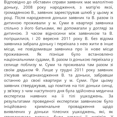
Відповідно до обставин справи заявник має малолітню
доньку, 2008 року народження, з матір'ю якої,
громадянкою В., заявник зареєстрував шлюб у цьому ж
році. Після народження доньки заявник та В. разом із
дитиною проживали у м. Суми в квартирі заявника
спільно з його батьками, які допомагали у догляді за
дитиною. З часом відносини між заявником та В.
погіршилися, і 20 вересня 2011 року В. без відома
заявника забрала доньку і переїхала з нею жити в інше
місце, не повідомивши заявника про їх нове місце
проживання. Як пізніше було встановлено
національними судами, В. разом із донькою переїхала у
селище поблизу м. Суми та проживала там разом зі
своїм дядьком Ф. Лише у грудні 2011 року заявник
з'ясував місцезнаходження В. та доньки, забравши
останню до своєї квартири у м. Суми. При цьому
заявник стверджував, що помітив на тілі доньки синці,
у зв'язку з чим наступного дня була здійснена медична
експертиза наявних на її тілі ушкоджень. За
результатами проведеної експертизи заявником було
ініційовано кримінальне провадження щодо
виявлених у доньки тілесних ушкоджень, які, як
стверджувала дитина, були завдані її матір'ю. У