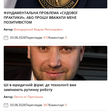
ФУНДАМЕНТАЛЬНА ПРОБЛЕМА «СУДОВОЇ
ПРАКТИКИ», АБО ПРОШУ ВВАЖАТИ МЕНЕ
ПОЗИТИВІСТОМ
Автор:
Володарский Вадим Леонидович
03.08.2026
Переглядів:
410
Коментарі:
0
ШІ в юридичній фірмі: де технології вже
замінюють рутинну роботу
Автор:
Лента от Протокола
03.08.2026
Переглядів:
387
Коментарі:
0