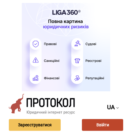
UA
Зареєструватися
Ввійти