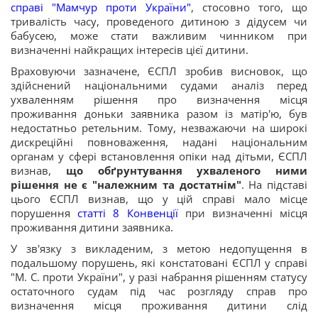
справі "Мамчур проти України"
, стосовно того, що
тривалість часу, проведеного дитиною з дідусем чи
бабусею, може стати важливим чинником при
визначенні найкращих інтересів цієї дитини.
Враховуючи зазначене, ЄСПЛ зробив висновок, що
здійснений національними судами аналіз перед
ухваленням рішення про визначення місця
проживання доньки заявника разом із матір'ю, був
недостатньо ретельним. Тому, незважаючи на широкі
дискреційні повноваження, надані національним
органам у сфері встановлення опіки над дітьми, ЄСПЛ
визнав,
що обґрунтування ухваленого ними
рішення не є "належним та достатнім"
. На підставі
цього ЄСПЛ визнав, що у цій справі мало місце
порушення
статті 8 Конвенції
при визначенні місця
проживання дитини заявника.
У зв'язку з викладеним, з метою недопущення в
подальшому порушень, які констатовані ЄСПЛ у справі
"М. С. проти України", у разі набрання рішенням статусу
остаточного судам під час розгляду справ про
визначення місця проживання дитини слід