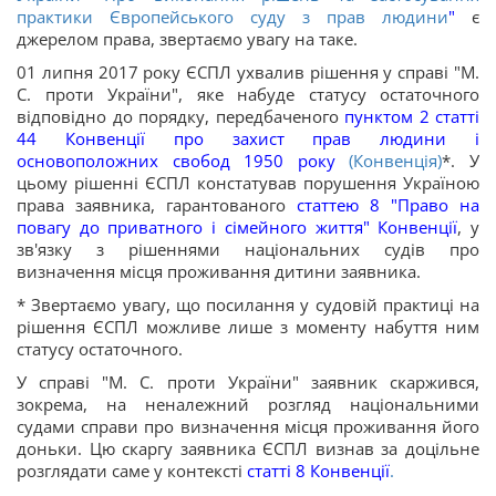
практики Європейського суду з прав людини
"
є
джерелом права, звертаємо увагу на таке.
01 липня 2017 року ЄСПЛ ухвалив рішення у справі "М.
С. проти України", яке набуде статусу остаточного
відповідно до порядку, передбаченого
пунктом 2 статті
44 Конвенції про захист прав людини і
основоположних свобод 1950 року
(Конвенція)
*. У
цьому рішенні ЄСПЛ констатував порушення Україною
права заявника, гарантованого
статтею 8 "Право на
повагу до приватного і сімейного життя" Конвенції
, у
зв'язку з рішеннями національних судів про
визначення місця проживання дитини заявника.
* Звертаємо увагу, що посилання у судовій практиці на
рішення ЄСПЛ можливе лише з моменту набуття ним
статусу остаточного.
У справі "М. С. проти України" заявник скаржився,
зокрема, на неналежний розгляд національними
судами справи про визначення місця проживання його
доньки. Цю скаргу заявника ЄСПЛ визнав за доцільне
розглядати саме у контексті
статті 8 Конвенції
.