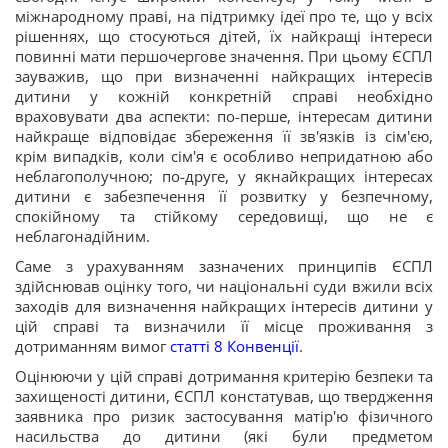
міжнародному праві, на підтримку ідеї про те, що у всіх
рішеннях, що стосуються дітей, їх найкращі інтереси
повинні мати першочергове значення. При цьому ЄСПЛ
зауважив, що при визначенні найкращих інтересів
дитини у кожній конкретній справі необхідно
враховувати два аспекти: по-перше, інтересам дитини
найкраще відповідає збереження її зв'язків із сім'єю,
крім випадків, коли сім'я є особливо непридатною або
неблагополучною; по-друге, у якнайкращих інтересах
дитини є забезпечення її розвитку у безпечному,
спокійному та стійкому середовищі, що не є
неблагонадійним.
Саме з урахуванням зазначених принципів ЄСПЛ
здійснював оцінку того, чи національні суди вжили всіх
заходів для визначення найкращих інтересів дитини у
цій справі та визначили її місце проживання з
дотриманням вимог
статті 8 Конвенції
.
Оцінюючи у цій справі дотримання критерію безпеки та
захищеності дитини, ЄСПЛ констатував, що твердження
заявника про ризик застосування матір'ю фізичного
насильства до дитини (які були предметом