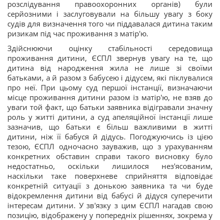
розслідування правоохоронних органів) були
серйозними і заслуговували на більшу увагу з боку
судів для визначення того чи піддавалася дитина таким
ризикам під час проживання з матір'ю.
Здійснюючи оцінку стабільності середовища
проживання дитини, ЄСПЛ звернув увагу на те, що
дитина від народження жила не лише зі своїми
батьками, а й разом з бабусею і дідусем, які піклувалися
про неї. При цьому суд першої інстанції, визначаючи
місце проживання дитини разом із матір'ю, не взяв до
уваги той факт, що батьки заявника відігравали значну
роль у житті дитини, а суд апеляційної інстанції лише
зазначив, що батьки є більш важливими в житті
дитини, ніж її бабуся й дідусь. Погоджуючись із цією
тезою, ЄСПЛ одночасно зауважив, що з урахуванням
конкретних обставин справи такого висновку було
недостатньо, оскільки лишилося нез'ясованим,
наскільки таке поверхневе сприйняття відповідає
конкретній ситуації з донькою заявника та чи буде
відокремлення дитини від бабусі й дідуся суперечити
інтересам дитини. У зв'язку з цим ЄСПЛ нагадав свою
позицію, відображену у попередніх рішеннях, зокрема у