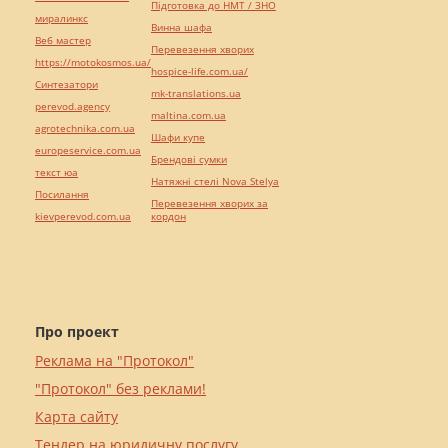
Підготовка до НМТ / ЗНО
миралинкс
Винна шафа
Веб мастер
Перевезення хворих
https://motokosmos.ua/
hospice-life.com.ua/
Синтезатори
mk-translations.ua
perevod.agency
maltina.com.ua
agrotechnika.com.ua
Шафи купе
europeservice.com.ua
Брендові сумки
текст юа
Натяжні стелі Nova Stelya
Посилання
Перевезення хворих за
kievperevod.com.ua
кордон
Про проект
Реклама на "Протокол"
"Протокол" без реклами!
Карта сайту
Тендер на юридичну послугу