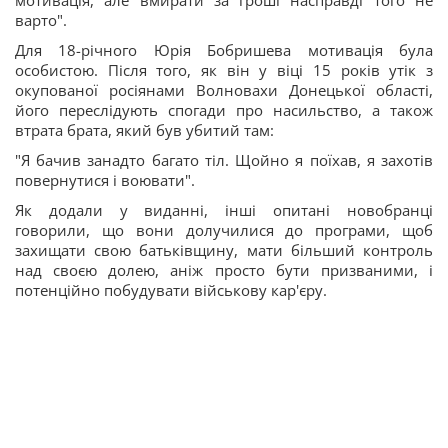
мотивація, але вмирати за гроші насправді того не
варто".
Для 18-річного Юрія Бобришева мотивація була
особистою. Після того, як він у віці 15 років утік з
окупованої росіянами Волновахи Донецької області,
його переслідують спогади про насильство, а також
втрата брата, який був убитий там:
"Я бачив занадто багато тіл. Щойно я поїхав, я захотів
повернутися і воювати".
Як додали у виданні, інші опитані новобранці
говорили, що вони долучилися до програми, щоб
захищати свою батьківщину, мати більший контроль
над своєю долею, аніж просто бути призваними, і
потенційно побудувати військову кар'єру.