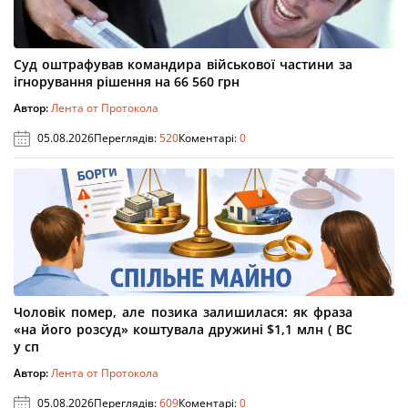
Суд оштрафував командира військової частини за
ігнорування рішення на 66 560 грн
Автор:
Лента от Протокола
05.08.2026
Переглядів:
520
Коментарі:
0
Чоловік помер, але позика залишилася: як фраза
«на його розсуд» коштувала дружині $1,1 млн ( ВС
у сп
Автор:
Лента от Протокола
05.08.2026
Переглядів:
609
Коментарі:
0