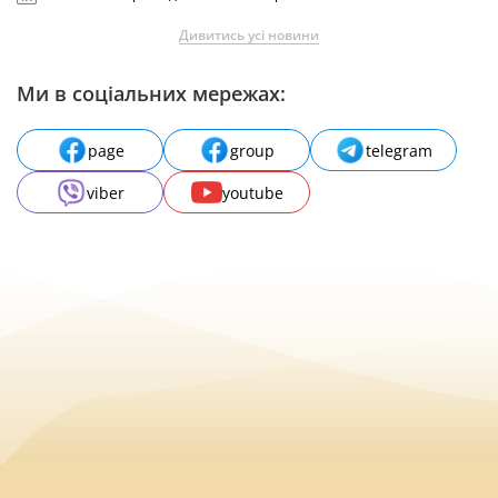
Дивитись усі новини
Ми в соціальних мережах:
page
group
telegram
viber
youtube