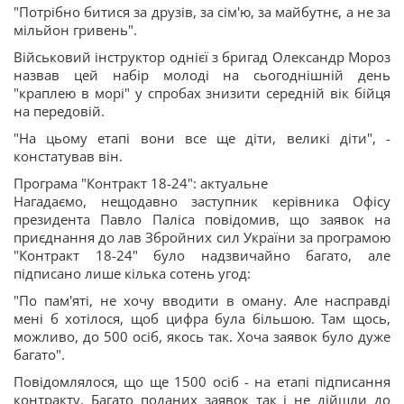
"Потрібно битися за друзів, за сім'ю, за майбутнє, а не за
мільйон гривень".
Військовий інструктор однієї з бригад Олександр Мороз
назвав цей набір молоді на сьогоднішній день
"краплею в морі" у спробах знизити середній вік бійця
на передовій.
"На цьому етапі вони все ще діти, великі діти", -
констатував він.
Програма "Контракт 18-24": актуальне
Нагадаємо, нещодавно заступник керівника Офісу
президента Павло Паліса повідомив, що заявок на
приєднання до лав Збройних сил України за програмою
"Контракт 18-24" було надзвичайно багато, але
підписано лише кілька сотень угод:
"По пам'яті, не хочу вводити в оману. Але насправді
мені б хотілося, щоб цифра була більшою. Там щось,
можливо, до 500 осіб, якось так. Хоча заявок було дуже
багато".
Повідомлялося, що ще 1500 осіб - на етапі підписання
контракту. Багато поданих заявок так і не дійшли до