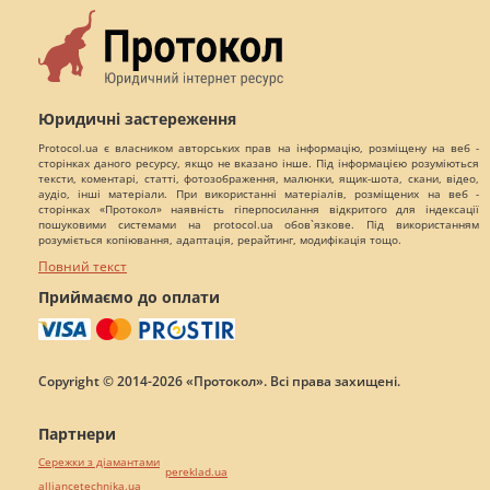
Юридичні застереження
Protocol.ua є власником авторських прав на інформацію, розміщену на веб -
сторінках даного ресурсу, якщо не вказано інше. Під інформацією розуміються
тексти, коментарі, статті, фотозображення, малюнки, ящик-шота, скани, відео,
аудіо, інші матеріали. При використанні матеріалів, розміщених на веб -
сторінках «Протокол» наявність гіперпосилання відкритого для індексації
пошуковими системами на protocol.ua обов`язкове. Під використанням
розуміється копіювання, адаптація, рерайтинг, модифікація тощо.
Повний текст
Приймаємо до оплати
Copyright © 2014-2026 «Протокол». Всі права захищені.
Партнери
Сережки з діамантами
pereklad.ua
alliancetechnika.ua