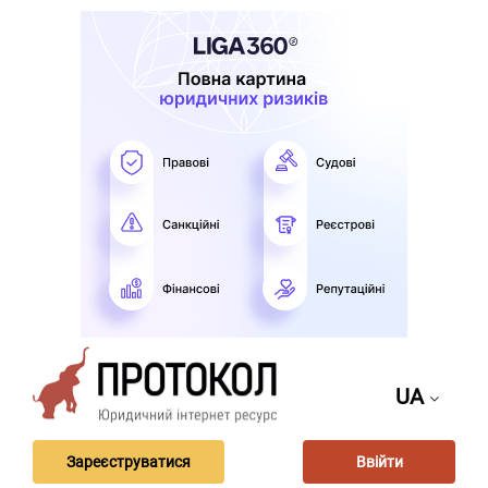
UA
Зареєструватися
Ввійти