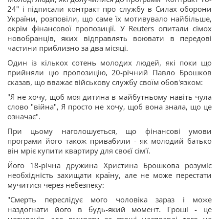
24" і підписали контракт про службу в Силах оборони
України, розповіли, що саме їх мотивувало найбільше,
окрім фінансової пропозиції. У Reuters опитали сімох
новобранців, яких відправлять воювати в передові
частини приблизно за два місяці.
Один із кількох сотень молодих людей, які поки що
прийняли цю пропозицію, 20-річний Павло Брошков
сказав, що вважає військову службу своїм обов'язком:
"Я не хочу, щоб моя дитина в майбутньому навіть чула
слово "війна", Я просто не хочу, щоб вона знала, що це
означає".
При цьому наголошується, що фінансові умови
програми його також привабили - як молодий батько
він мріє купити квартиру для своєї сім'ї.
Його 18-річна дружина Христина Брошкова розуміє
необхідність захищати країну, але не може перестати
мучитися через небезпеку:
"Смерть переслідує мого чоловіка зараз і може
наздогнати його в будь-який момент. Гроші - це