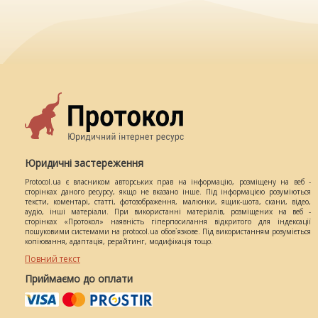
Юридичні застереження
Protocol.ua є власником авторських прав на інформацію, розміщену на веб -
сторінках даного ресурсу, якщо не вказано інше. Під інформацією розуміються
тексти, коментарі, статті, фотозображення, малюнки, ящик-шота, скани, відео,
аудіо, інші матеріали. При використанні матеріалів, розміщених на веб -
сторінках «Протокол» наявність гіперпосилання відкритого для індексації
пошуковими системами на protocol.ua обов`язкове. Під використанням розуміється
копіювання, адаптація, рерайтинг, модифікація тощо.
Повний текст
Приймаємо до оплати