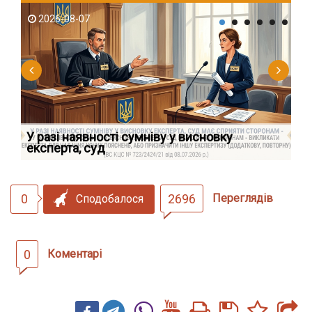
2026-08-07
2
У разі наявності сумніву у висновку
Як
експерта, суд
вк
0
2696
Переглядів
Сподобалося
0
Коментарі