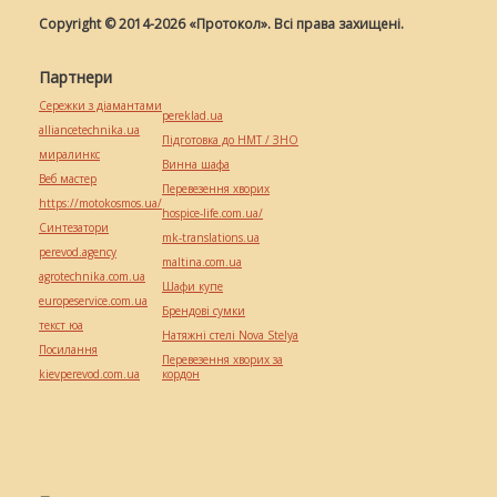
Copyright © 2014-2026 «Протокол». Всі права захищені.
Партнери
Сережки з діамантами
pereklad.ua
alliancetechnika.ua
Підготовка до НМТ / ЗНО
миралинкс
Винна шафа
Веб мастер
Перевезення хворих
https://motokosmos.ua/
hospice-life.com.ua/
Синтезатори
mk-translations.ua
perevod.agency
maltina.com.ua
agrotechnika.com.ua
Шафи купе
europeservice.com.ua
Брендові сумки
текст юа
Натяжні стелі Nova Stelya
Посилання
Перевезення хворих за
kievperevod.com.ua
кордон