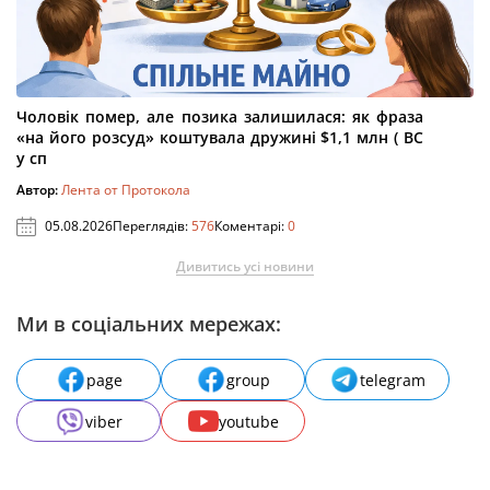
Чоловік помер, але позика залишилася: як фраза
«на його розсуд» коштувала дружині $1,1 млн ( ВС
у сп
Автор:
Лента от Протокола
05.08.2026
Переглядів:
576
Коментарі:
0
Дивитись усі новини
Ми в соціальних мережах:
page
group
telegram
viber
youtube