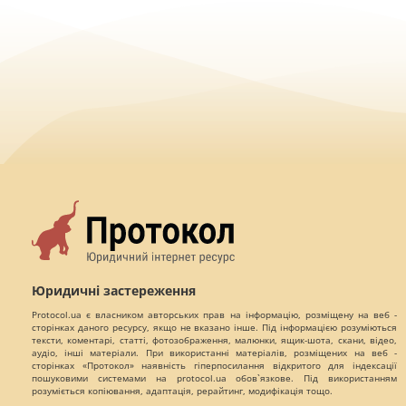
Юридичні застереження
Protocol.ua є власником авторських прав на інформацію, розміщену на веб -
сторінках даного ресурсу, якщо не вказано інше. Під інформацією розуміються
тексти, коментарі, статті, фотозображення, малюнки, ящик-шота, скани, відео,
аудіо, інші матеріали. При використанні матеріалів, розміщених на веб -
сторінках «Протокол» наявність гіперпосилання відкритого для індексації
пошуковими системами на protocol.ua обов`язкове. Під використанням
розуміється копіювання, адаптація, рерайтинг, модифікація тощо.