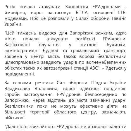
Росія почала атакувати Запоріжжя FPV-дронами -
ймовірно, ворог застосовує БПЛА, оснащені LTE-
модемами. Про це розповіли у Силах оборони Півдня
України.
"Цей тиждень видався для Запоріжжя важким, адже
місто почали атакувати російські FPV-дрони.
Зафіксовані влучання у житлові будинки,
адміністративні будівлі та громадський транспорт,
зокрема у центрі міста. Також ворожі безпілотники
цілеспрямовано завдають ударів по вогненебезпечних
обʼєктах таких як автозаправні станції АЗС", - йдеться у
повідомленні.
За словами речника Сил оборони Півдня України
Владислава Волошина, ворог здійснює поодинокі
спроби застосування FPV-дронів безпосередньо по
Запоріжжю. Через відстань до міста звичайні ударні
безпілотники поки не можуть ефективно діяти на
більшості території обласного центру, зазначають
військові.
"Дальність звичайного FPV-дрона не дозволяє залетіти