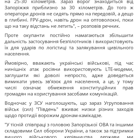
на 25-30 кілометрів. Зараз ворог знаходиться від
Запоріжжя приблизно за 30 кілометрів. До того ж
оператори дронів не сидять прямо на передовій, а дещо
в глибині. FPV-дрон, навіть дрон на оптоволокні, поки
що на таку відстань не летить", – розповів речник.
Проте окупанти постійно намагаються збільшити
дальність застосування безпілотників і використовують
їх для ударів по логістиці та залякування цивільного
населення.
Ймовірно, вважають українські військові, під час
нинішніх атак росіяни використовують LTE-модеми,
заглушити які доволі непросто, адже доведеться
вимикати увесь звʼязок для населення, а це, у тому
числі означає обмеження конституційних прав
громадян на користування засобами комунікацій.
Водночас у ЗСУ наголошують, що зараз Угруповання
військ (сил) "Південь" вживає низки різних заходів
щодо протидії ворожим дронам-камікадзе.
"У тісній співпраці з головою Запорізької ОВА та іншими
складовими Сил оборони України, а також за підтримки
вищого військового керівництва держави ми