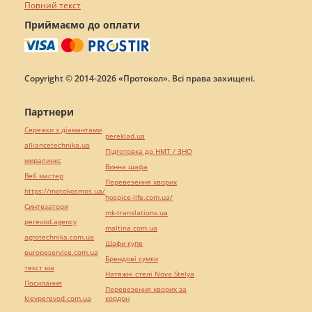
Повний текст
Приймаємо до оплати
Copyright © 2014-2026 «Протокол». Всі права захищені.
Партнери
Сережки з діамантами
pereklad.ua
alliancetechnika.ua
Підготовка до НМТ / ЗНО
миралинкс
Винна шафа
Веб мастер
Перевезення хворих
https://motokosmos.ua/
hospice-life.com.ua/
Синтезатори
mk-translations.ua
perevod.agency
maltina.com.ua
agrotechnika.com.ua
Шафи купе
europeservice.com.ua
Брендові сумки
текст юа
Натяжні стелі Nova Stelya
Посилання
Перевезення хворих за
kievperevod.com.ua
кордон