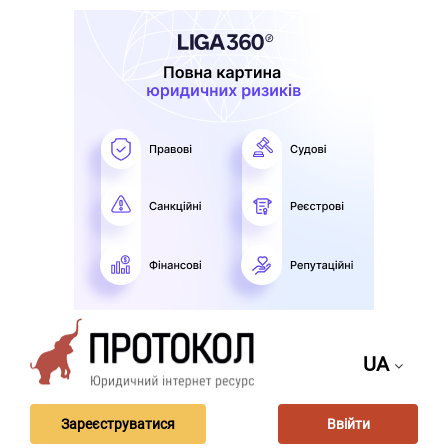
UA
Зареєструватися
Ввійти