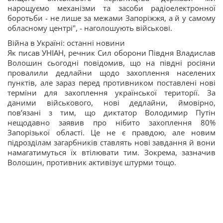
нарощуємо механізми та засоби радіоелектронної
боротьби - не лише за межами Запоріжжя, а й у самому
обласному центрі", - наголошують військові.
Війна в Україні: останні новини
Як писав УНІАН, речник Сил оборони Півдня Владислав
Волошин сьогодні повідомив, що на півдні росіяни
провалили дедлайни щодо захоплення населених
пунктів, але зараз перед противником поставлені нові
терміни для захоплення української території. За
даними військового, нові дедлайни, ймовірно,
пов’язані з тим, що диктатор Володимир Путін
нещодавно заявив про нібито захоплення 80%
Запорізької області. Це не є правдою, але новим
підрозділам загарбників ставлять нові завдання й вони
намагатимуться їх втілювати тим. Зокрема, зазначив
Волошин, противник активізує штурми тощо.