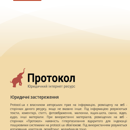
Юридичні застереження
Protocol.ua є власником авторських прав на інформацію, розміщену на веб -
сторінках даного ресурсу, якщо не вказано інше. Під інформацією розуміються
тексти, коментарі, статті, фотозображення, малюнки, ящик-шота, скани, відео,
аудіо, інші матеріали. При використанні матеріалів, розміщених на веб -
сторінках «Протокол» наявність гіперпосилання відкритого для індексації
пошуковими системами на protocol.ua обов`язкове. Під використанням розуміється
копіювання, адаптація, рерайтинг, модифікація тощо.