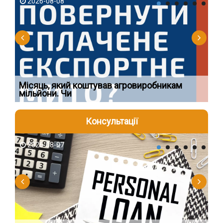
2026-08-08
2
Ї
Місяць, який коштував агровиробникам
Ог
мільйони. Чи
що
Консультації
2026-08-07
2