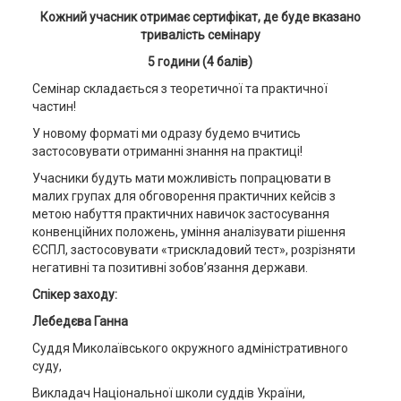
Кожний учасник отримає сертифікат, де буде вказано
тривалість семінару
5
години (
4
балів)
Семінар складається з теоретичної та практичної
частин!
У новому форматі ми одразу будемо вчитись
застосовувати отриманні знання на практиці!
Учасники будуть мати можливість попрацювати в
малих групах для обговорення практичних кейсів з
метою набуття практичних навичок застосування
конвенційних положень, уміння аналізувати рішення
ЄСПЛ, застосовувати «трискладовий тест», розрізняти
негативні та позитивні зобов’язання держави.
Спікер заходу:
Лебедєва Ганна
Суддя Миколаївського окружного адміністративного
суду,
Викладач Національної школи суддів України,