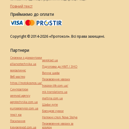
Повний текст
Приймаємо до оплати
Copyright © 2014-2026 «Протокол». Всі права захищені.
Партнери
Сережки з діамантами
pereklad.ua
alliancetechnika.ua
Підготовка до НМТ / ЗНО
миралинкс
Винна шафа
Веб мастер
Перевезення хворих
https://motokosmos.ua/
hospice-life.com.ua/
Синтезатори
mk-translations.ua
perevod.agency
maltina.com.ua
agrotechnika.com.ua
Шафи купе
europeservice.com.ua
Брендові сумки
текст юа
Натяжні стелі Nova Stelya
Посилання
Перевезення хворих за
kievperevod.com.ua
кордон