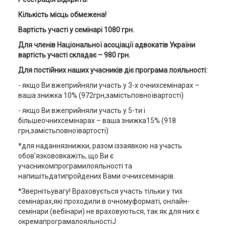
Кількість місць обмежена!
Вартість участі у семінарі 1
0
80 грн
.
Для членів Національної асоціації адвокатів України
вартість участі складає – 980 грн.
Для постійних наших учасників діє програма лояльності:
- якщо Ви вжеприйняли участь у 3-х очнихсемінарах –
ваша знижка 10% (972грн,замістьповноївартості)
- якщо Ви вжеприйняли участь у 5-ти і
більшеочнихсемінарах – ваша знижка15% (918
грн,замістьповноївартості)
*для наданнязнижки, разом іззаявкою на участь
обов’язкововкажіть, що Ви є
учасникомпрограмилояльності та
напишітьдатипройдених Вами очнихсемінарів.
*Звернітьувагу! Враховується участь тільки у тих
семінарах,які проходили в очномуформаті, онлайн-
семінари (вебінари) не враховуються, так як для них є
окремапрограмалояльностіJ