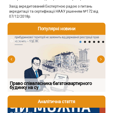
Захід акредитований Експертною радою з питань
акредитації та сертифікації НААУ рішенням №172 від
07/12/2018р.
Популярні новини
2026-08-07
2
к
Право співвласника багатоквартирного
Як
будинку на су
шк
Аналітична стаття