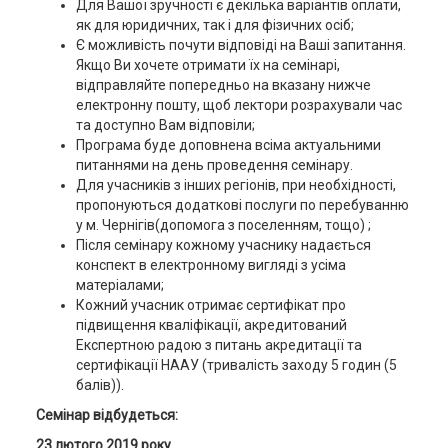
Для Вашої зручності є декілька варіантів оплати,
як для юридичних, так і для фізичних осіб;
Є можливість почути відповіді на Ваші запитання.
Якщо Ви хочете отримати їх на семінарі,
відправляйте попередньо на вказану нижче
електронну пошту, щоб лектори розрахували час
та доступно Вам відповіли;
Програма буде доповнена всіма актуальними
питаннями на день проведення семінару.
Для учасників з інших регіонів, при необхідності,
пропонуються додаткові послуги по перебуванню
у м. Чернігів(допомога з поселенням, тощо) ;
Після семінару кожному учаснику надається
конспект в електронному вигляді з усіма
матеріалами;
Кожний учасник отримає сертифікат про
підвищення кваліфікації, акредитований
Експертною радою з питань акредитації та
сертифікації НААУ (тривалість заходу 5 годин (5
балів)).
Семінар відбудеться:
23 лютого 2019 року