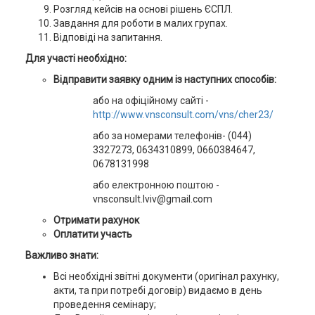
Розгляд кейсів на основі рішень ЄСПЛ.
Завдання для роботи в малих групах.
Відповіді на запитання.
Для участі необхідно:
Відправити заявку одним із наступних способів:
або на офіційному сайті -
http://www.vnsconsult.com/vns/cher23/
або за номерами телефонів- (044)
3327273, 0634310899, 0660384647,
0678131998
або електронною поштою -
vnsconsult.lviv@gmail.com
Отримати рахунок
Оплатити участь
Важливо знати:
Всі необхідні звітні документи (оригінал рахунку,
акти, та при потребі договір) видаємо в день
проведення семінару;