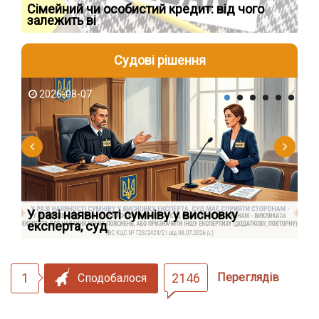
Сімейний чи особистий кредит: від чого
Пр
залежить ві
по
Судові рішення
2026-08-07
2
У разі наявності сумніву у висновку
Як
експерта, суд
вк
1
2146
Переглядів
Сподобалося