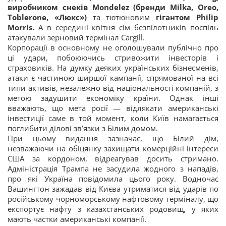
виробником снеків Mondelez (бренди Milka, Oreo,
Toblerone, «Люкс»)
та тютюновим
гігантом Philip
Morris.
А в середині квітня сім безпілотників поспіль
атакували зерновий термінал Cargill.
Корпорації в основному не оголошували публічно про
ці удари, побоюючись стривожити інвесторів і
страховиків. На думку деяких українських бізнесменів,
атаки є частиною ширшої кампанії, спрямованої на всі
типи активів, незалежно від національності компаній, з
метою задушити економіку країни. Однак інші
вважають, що мета росії — відлякати американські
інвестиції саме в той момент, коли Київ намагається
поглибити ділові зв’язки з Білим домом.
При цьому видання зазначає, що Білий дім,
незважаючи на обіцянку захищати комерційні інтереси
США за кордоном, відреагував досить стримано.
Адміністрація Трампа не засудила жодного з нападів,
про які Україна повідомила цього року. Водночас
Вашингтон зажадав від Києва утриматися від ударів по
російському чорноморському нафтовому терміналу, що
експортує нафту з казахстанських родовищ, у яких
мають частки американські компанії.