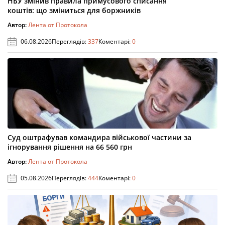
НБУ змінив правила примусового списання
коштів: що зміниться для боржників
Автор:
Лента от Протокола
06.08.2026
Переглядів:
337
Коментарі:
0
Суд оштрафував командира військової частини за
ігнорування рішення на 66 560 грн
Автор:
Лента от Протокола
05.08.2026
Переглядів:
444
Коментарі:
0