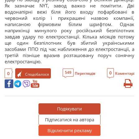
Як зазначає NYT, завод важко не помітити. Дві
водонапірні вежі біля його входу пофарбовані в
червоний колір і прикрашені назвою компанії,
написаною фірмовим білим шрифтом. Однак
наприкінці минулого року російський безпілотник
завдав удару по електростанції. Кілька місяців потому
ще один безпілотник був збитий українськими
засобами ППО під час наближення до електростанції, а
третій пізніше вразив розташовану поруч сонячну
електростанцію.
0
549
0
Переглядів
Коментарі
Сподобалося
Подякувати
Підписатися на автора
Відключити рекламу