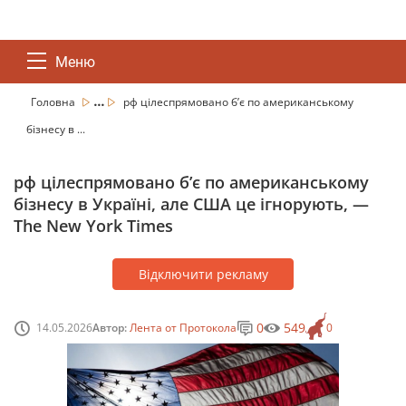
Меню
...
Головна
рф цілеспрямовано б’є по американському
бізнесу в ...
рф цілеспрямовано б’є по американському
бізнесу в Україні, але США це ігнорують, —
The New York Times
Відключити рекламу
0
549
14.05.2026
Автор:
Лента от Протокола
0