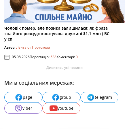
Чоловік помер, але позика залишилася: як фраза
«на його розсуд» коштувала дружині $1,1 млн ( ВС
у сп
Автор:
Лента от Протокола
05.08.2026
Переглядів:
538
Коментарі:
0
Дивитись усі новини
Ми в соціальних мережах:
page
group
telegram
viber
youtube