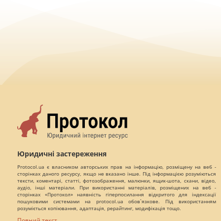
Юридичні застереження
Protocol.ua є власником авторських прав на інформацію, розміщену на веб -
сторінках даного ресурсу, якщо не вказано інше. Під інформацією розуміються
тексти, коментарі, статті, фотозображення, малюнки, ящик-шота, скани, відео,
аудіо, інші матеріали. При використанні матеріалів, розміщених на веб -
сторінках «Протокол» наявність гіперпосилання відкритого для індексації
пошуковими системами на protocol.ua обов`язкове. Під використанням
розуміється копіювання, адаптація, рерайтинг, модифікація тощо.
Повний текст