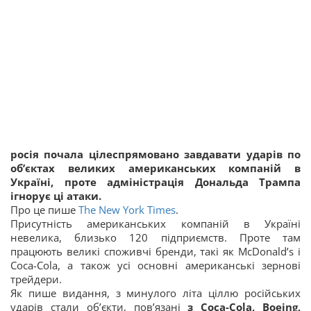
росія почала цілеспрямовано завдавати ударів по
об’єктах великих американських компаній в
Україні, проте адміністрація Дональда Трампа
ігнорує ці атаки.
Про це пише
The New York Times
.
Присутність американських компаній в Україні
невелика, близько 120 підприємств. Проте там
працюють великі споживчі бренди, такі як McDonald’s і
Coca-Cola, а також усі основні американські зернові
трейдери.
Як пише видання, з минулого літа ціллю російських
ударів стали об’єкти, пов’язані
з Coca-Cola, Boeing,