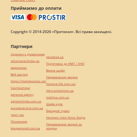
Приймаємо до оплати
Copyright © 2014-2026 «Протокол». Всі права захищені.
Партнери
Сережки з діамантами
pereklad.ua
alliancetechnika.ua
Підготовка до НМТ / ЗНО
миралинкс
Винна шафа
Веб мастер
Перевезення хворих
https://motokosmos.ua/
hospice-life.com.ua/
Синтезатори
mk-translations.ua
perevod.agency
maltina.com.ua
agrotechnika.com.ua
Шафи купе
europeservice.com.ua
Брендові сумки
текст юа
Натяжні стелі Nova Stelya
Посилання
Перевезення хворих за
kievperevod.com.ua
кордон