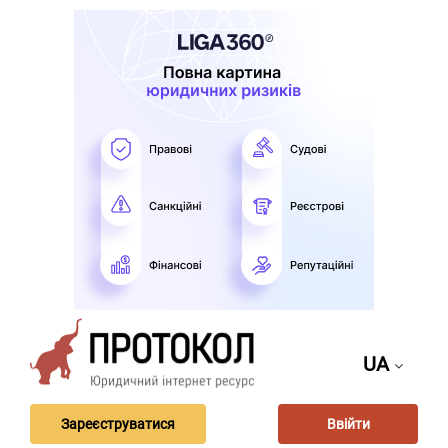
UA
Зареєструватися
Ввійти