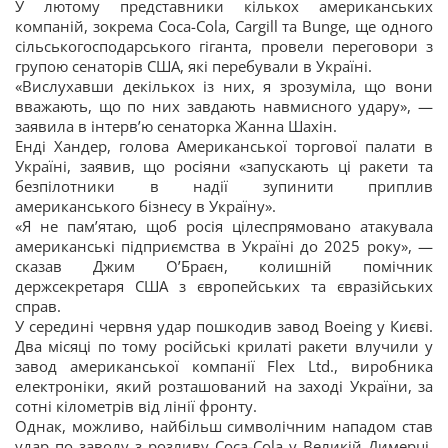
У лютому представники кількох американських
компаній, зокрема Coca-Cola, Cargill та Bunge, ще одного
сільськогосподарського гіганта, провели переговори з
групою сенаторів США, які перебували в Україні.
«Вислухавши декількох із них, я зрозуміла, що вони
вважають, що по них завдають навмисного удару», —
заявила в інтерв’ю сенаторка Жанна Шахін.
Енді Хандер, голова Американської торгової палати в
Україні, заявив, що росіяни «запускають ці ракети та
безпілотники в надії зупинити приплив
американського бізнесу в Україну».
«Я не пам’ятаю, щоб росія цілеспрямовано атакувала
американські підприємства в Україні до 2025 року», —
сказав Джим О’Браєн, колишній помічник
держсекретаря США з європейських та євразійських
справ.
У середині червня удар пошкодив завод Boeing у Києві.
Два місяці по тому російські крилаті ракети влучили у
завод американської компанії Flex Ltd., виробника
електроніки, який розташований на заході України, за
сотні кілометрів від лінії фронту.
Однак, можливо, найбільш символічним нападом став
удар по заводу з розливу Coca-Cola у Великій Димерці.