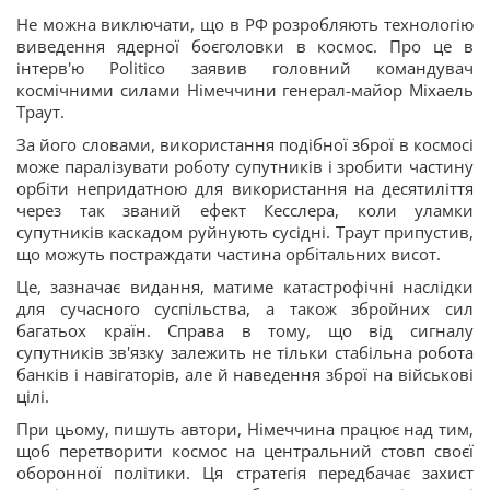
Не можна виключати, що в РФ розробляють технологію
виведення ядерної боєголовки в космос. Про це в
інтерв'ю Politico заявив головний командувач
космічними силами Німеччини генерал-майор Міхаель
Траут.
За його словами, використання подібної зброї в космосі
може паралізувати роботу супутників і зробити частину
орбіти непридатною для використання на десятиліття
через так званий ефект Кесслера, коли уламки
супутників каскадом руйнують сусідні. Траут припустив,
що можуть постраждати частина орбітальних висот.
Це, зазначає видання, матиме катастрофічні наслідки
для сучасного суспільства, а також збройних сил
багатьох країн. Справа в тому, що від сигналу
супутників зв'язку залежить не тільки стабільна робота
банків і навігаторів, але й наведення зброї на військові
цілі.
При цьому, пишуть автори, Німеччина працює над тим,
щоб перетворити космос на центральний стовп своєї
оборонної політики. Ця стратегія передбачає захист