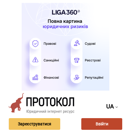
UA
Зареєструватися
Ввійти