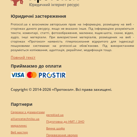
Юридичні застереження
Protocol.ua є власником авторських прав на інформацію, розміщену на веб -
сторінках даного ресурсу, якщо не вказано інше. Під інформацією розуміються
тексти, коментарі, статті, фотозображення, малюнки, ящик-шота, скани, відео,
аудіо, інші матеріали. При використанні матеріалів, розміщених на веб -
сторінках «Протокол» наявність гіперпосилання відкритого для індексації
пошуковими системами на protocol.ua обов`язкове. Під використанням
розуміється копіювання, адаптація, рерайтинг, модифікація тощо.
Повний текст
Приймаємо до оплати
Copyright © 2014-2026 «Протокол». Всі права захищені.
Партнери
Сережки з діамантами
pereklad.ua
alliancetechnika.ua
Підготовка до НМТ / ЗНО
миралинкс
Винна шафа
Веб мастер
Перевезення хворих