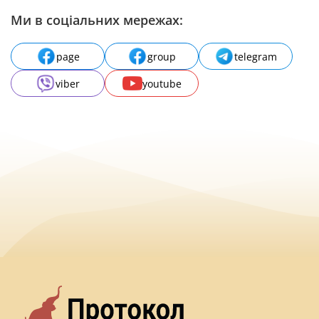
Ми в соціальних мережах:
page
group
telegram
viber
youtube