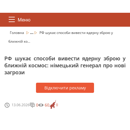
Меню
...
Головна
РФ шукає способи вивести ядерну зброю у
ближній ко...
РФ шукає способи вивести ядерну зброю у
ближній космос: німецький генерал про нові
загрози
Відключити рекламу
0
60
13.06.2026
0