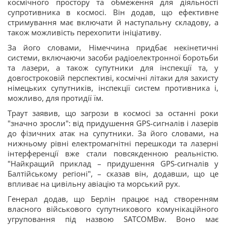
космічного простору та обмеження для діяльності
супротивника в космосі. Він додав, що ефективне
стримування має включати й наступальну складову, а
також можливість перехопити ініціативу.
За його словами, Німеччина придбає некінетичні
системи, включаючи засоби радіоелектронної боротьби
та лазери, а також супутники для інспекції та, у
довгостроковій перспективі, космічні літаки для захисту
німецьких супутників, інспекції систем противника і,
можливо, для протидії їм.
Траут заявив, що загрози в космосі за останні роки
"значно зросли": від придушення GPS-сигналів і лазерів
до фізичних атак на супутники. За його словами, на
нижньому рівні електромагнітні перешкоди та лазерні
інтерференції вже стали повсякденною реальністю.
"Найкращий приклад – придушення GPS-сигналів у
Балтійському регіоні", – сказав він, додавши, що це
впливає на цивільну авіацію та морський рух.
Генерал додав, що Берлін працює над створенням
власного військового супутникового комунікаційного
угруповання під назвою SATCOMBw. Воно має