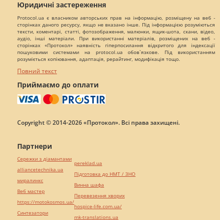
Юридичні застереження
Protocol.ua є власником авторських прав на інформацію, розміщену на веб -
сторінках даного ресурсу, якщо не вказано інше. Під інформацією розуміються
тексти, коментарі, статті, фотозображення, малюнки, ящик-шота, скани, відео,
аудіо, інші матеріали. При використанні матеріалів, розміщених на веб -
сторінках «Протокол» наявність гіперпосилання відкритого для індексації
пошуковими системами на protocol.ua обов`язкове. Під використанням
розуміється копіювання, адаптація, рерайтинг, модифікація тощо.
Повний текст
Приймаємо до оплати
Copyright © 2014-2026 «Протокол». Всі права захищені.
Партнери
Сережки з діамантами
pereklad.ua
alliancetechnika.ua
Підготовка до НМТ / ЗНО
миралинкс
Винна шафа
Веб мастер
Перевезення хворих
https://motokosmos.ua/
hospice-life.com.ua/
Синтезатори
mk-translations.ua