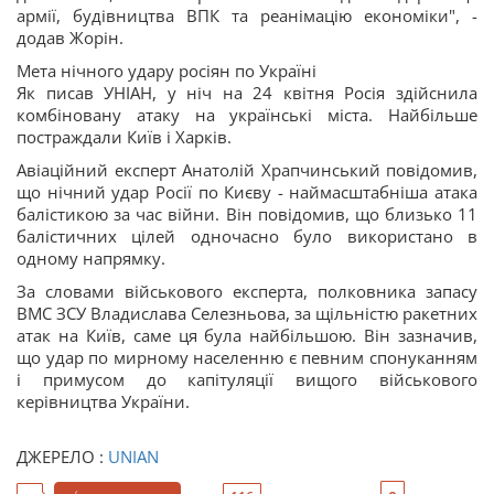
армії, будівництва ВПК та реанімацію економіки", -
додав Жорін.
Мета нічного удару росіян по Україні
Як писав УНІАН, у ніч на 24 квітня Росія здійснила
комбіновану атаку на українські міста. Найбільше
постраждали Київ і Харків.
Авіаційний експерт Анатолій Храпчинський повідомив,
що нічний удар Росії по Києву - наймасштабніша атака
балістикою за час війни. Він повідомив, що близько 11
балістичних цілей одночасно було використано в
одному напрямку.
За словами військового експерта, полковника запасу
ВМС ЗСУ Владислава Селезньова, за щільністю ракетних
атак на Київ, саме ця була найбільшою. Він зазначив,
що удар по мирному населенню є певним спонуканням
і примусом до капітуляції вищого військового
керівництва України.
ДЖЕРЕЛО :
UNIAN