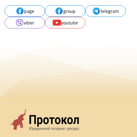
page
group
telegram
viber
youtube