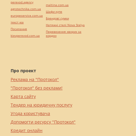
perevod.agency
maltina.com.ua
agrotechnika.com.ua
Шафи купе
europeservice.com.ua
Брендові сумки
текст юа
Натяжні стелі Nova Stelya
Посилання
Перевезення хворих за
kievperevod.com.ua
кордон
Про проект
Реклама на "Протокол"
"Протокол" без реклами!
Карта сайту
Тендер на юридичну послугу
Угода користувача
Допомогти ресурсу "Протокол"
Кредит онлайн