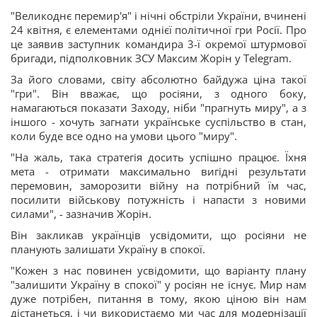
"Великоднє перемир'я" і нічні обстріли України, вчинені
24 квітня, є елементами однієї політичної гри Росії. Про
це заявив заступник командира 3-ї окремої штурмової
бригади, підполковник ЗСУ Максим Жорін у Telegram.
За його словами, світу абсолютно байдужа ціна такої
"гри". Він вважає, що росіяни, з одного боку,
намагаються показати Заходу, ніби "прагнуть миру", а з
іншого - хочуть загнати українське суспільство в стан,
коли буде все одно на умови цього "миру".
"На жаль, така стратегія досить успішно працює. Їхня
мета - отримати максимально вигідні результати
перемовин, заморозити війну на потрібний їм час,
посилити військову потужність і напасти з новими
силами", - зазначив Жорін.
Він закликав українців усвідомити, що росіяни не
планують залишати Україну в спокої.
"Кожен з нас повинен усвідомити, що варіанту плану
"залишити Україну в спокої" у росіян не існує. Мир нам
дуже потрібен, питання в тому, якою ціною він нам
дістанеться, і чи використаємо ми час для модернізації