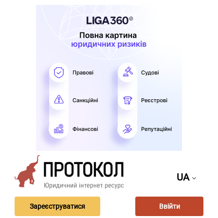
UA
Зареєструватися
Ввійти