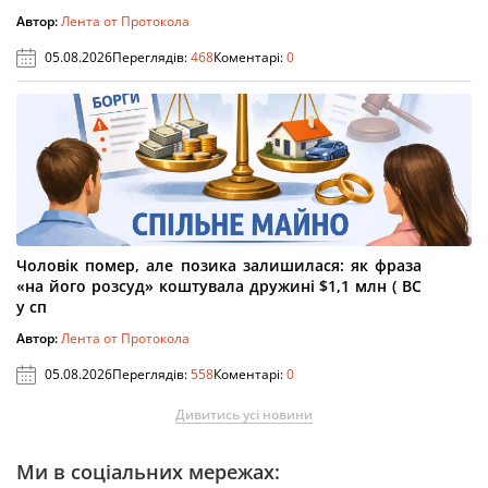
Автор:
Лента от Протокола
05.08.2026
Переглядів:
468
Коментарі:
0
Чоловік помер, але позика залишилася: як фраза
«на його розсуд» коштувала дружині $1,1 млн ( ВС
у сп
Автор:
Лента от Протокола
05.08.2026
Переглядів:
558
Коментарі:
0
Дивитись усі новини
Ми в соціальних мережах: