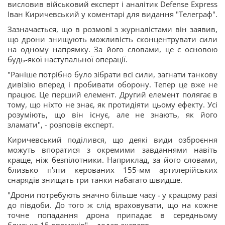
висловив військовий експерт і аналітик Defense Express
Іван Киричевський у коментарі для видання "Телеграф".
Зазначається, що в розмові з журналістами він заявив,
що дрони знищують можливість сконцентрувати сили
на одному напрямку. За його словами, це є основою
будь-якої наступальної операції.
"Раніше потрібно було зібрати всі сили, загнати танкову
дивізію вперед і пробивати оборону. Тепер це вже не
працює. Це перший елемент. Другий елемент полягає в
тому, що ніхто не знає, як протидіяти цьому ефекту. Усі
розуміють, що він існує, але не знають, як його
зламати", - розповів експерт.
Киричевський поділився, що деякі види озброєння
можуть впоратися з окремими завданнями навіть
краще, ніж безпілотники. Наприклад, за його словами,
близько п'яти керованих 155-мм артилерійських
снарядів знищать три танки набагато швидше.
"Дрони потребують значно більше часу - у кращому разі
до півдоби. До того ж слід враховувати, що на кожне
точне попадання дрона припадає в середньому