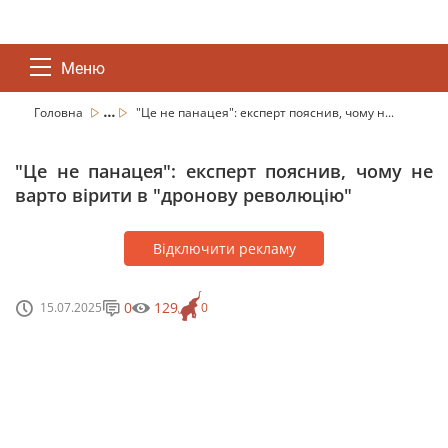
Меню
...
Головна
"Це не панацея": експерт пояснив, чому н...
"Це не панацея": експерт пояснив, чому не
варто вірити в "дронову революцію"
Відключити рекламу
0
129
15.07.2025
0