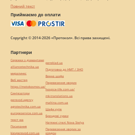
Повний текст
Приймаємо до оплати
Copyright © 2014-2026 «Протокол». Всі права захищені.
Партнери
Сережки з діамантами
pereklad.ua
alliancetechnika.ua
Підготовка до НМТ / ЗНО
миралинкс
Винна шафа
Веб мастер
Перевезення хворих
https://motokosmos.ua/
hospice-life.com.ua/
Синтезатори
mk-translations.ua
perevod.agency
maltina.com.ua
agrotechnika.com.ua
Шафи купе
europeservice.com.ua
Брендові сумки
текст юа
Натяжні стелі Nova Stelya
Посилання
Перевезення хворих за
kievperevod.com.ua
кордон