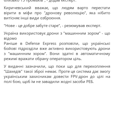
близько 15 промахів", - додав експерт.
Киричевський вважає, що людям варто перестати
вірити в міфи про "дронову революцію", яка нібито
витісняє інші види озброєння.
"Нове - це добре забуте старе", - резюмував експерт.
Україна використовує дрони з "машинним зором" - що
відомо
Раніше в Defense Express розповіли, що українські
бойові підрозділи вже активно використовують дрони
з "машинним зором". Вони здатні в автоматичному
режимі вражати обрану оператором ціль.
У виданні зазначили, що поки що для перехоплення
"Шахедів" такої зброї немає. Проте ця система дає змогу
українським захисникам довести FPV-дрон до цілі на
полі бою, щоб їм не завадили жодні засоби РЕБ.