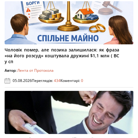
Чоловік помер, але позика залишилася: як фраза
«на його розсуд» коштувала дружині $1,1 млн ( ВС
у сп
Автор:
Лента от Протокола
05.08.2026
Переглядів:
434
Коментарі:
0