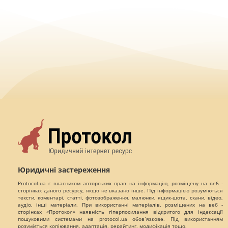
Юридичні застереження
Protocol.ua є власником авторських прав на інформацію, розміщену на веб -
сторінках даного ресурсу, якщо не вказано інше. Під інформацією розуміються
тексти, коментарі, статті, фотозображення, малюнки, ящик-шота, скани, відео,
аудіо, інші матеріали. При використанні матеріалів, розміщених на веб -
сторінках «Протокол» наявність гіперпосилання відкритого для індексації
пошуковими системами на protocol.ua обов`язкове. Під використанням
розуміється копіювання, адаптація, рерайтинг, модифікація тощо.