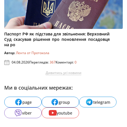
Паспорт РФ як підстава для звільнення: Верховний
Суд скасував рішення про поновлення посадовця
на ро
Автор:
Лента от Протокола
04.08.2026
Переглядів:
367
Коментарі:
0
Дивитись усі новини
Ми в соціальних мережах:
page
group
telegram
viber
youtube