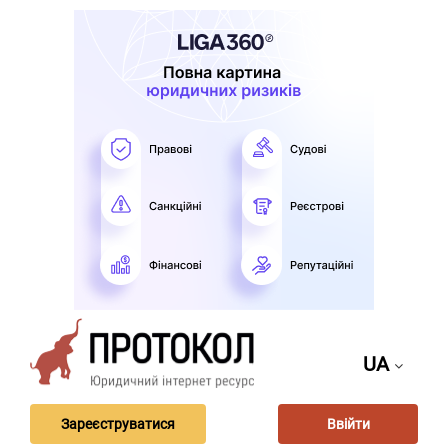
UA
Зареєструватися
Ввійти