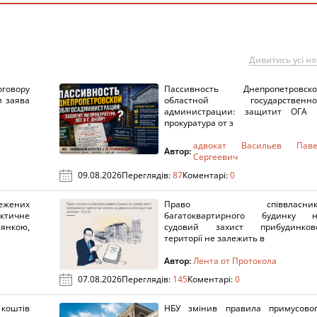
Дивитись усі н
говору
Пассивность Днепропетровско
и заява
областной государственно
администрации: защитит ОГА 
прокуратура от з
адвокат Васильев Паве
Автор:
Сергеевич
09.08.2026
Переглядів:
87
Коментарі:
0
ежених
Право співвласник
актичне
багатоквартирного будинку н
янкою,
судовий захист прибудинково
території не залежить в
Автор:
Лента от Протокола
07.08.2026
Переглядів:
145
Коментарі:
0
оштів
НБУ змінив правила примусово