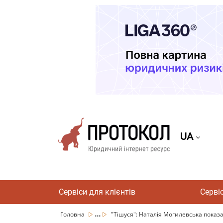
UA
Сервіси для клієнтів
Серві
...
Головна
"Тішуся": Наталія Могилевська показал