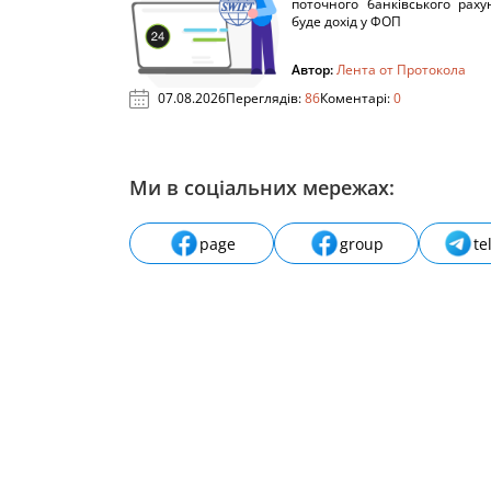
поточного банківського раху
буде дохід у ФОП
Автор:
Лента от Протокола
07.08.2026
Переглядів:
86
Коментарі:
0
Ми в соціальних мережах:
page
group
te