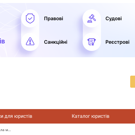
си для юристів
Каталог юристів
а м...