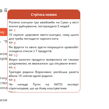
 її
Стрічка новин
Росіяни скинули три авіабомби на Суми: у місті
значні руйнування, постраждало 5 людей
7
аму
10 серпня: церковне свято сьогодні, чому цього
дня треба погладити чорного кота
а "Я
9
Які фрукти та овочі здатні покращити кровообіг:
складено список з 7 продуктів
акож
10
орів
Жирні молочні продукти виявилися не такими
шкідливими, як вважалося: що з’ясували вчені
9
Трагедія родини Воронових: російська ракета
вбила 10 членів однієї родини
ічну
8
ство
Чи нападе Путін на НАТО: експерт
вона
спрогнозував, що це йому коштуватиме
9
Туреччина відновила транзит суден через
акож
Чорне море після затримок, - Bloomberg
9