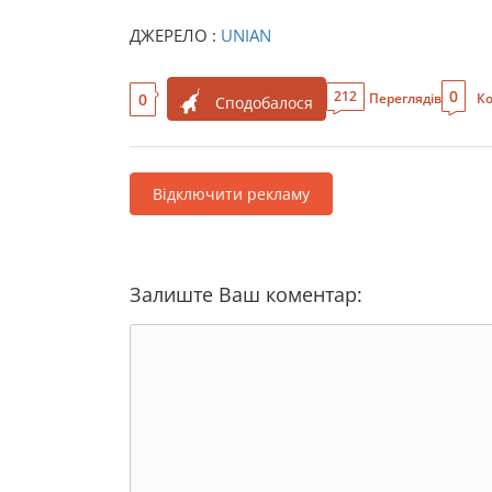
ДЖЕРЕЛО :
UNIAN
0
212
0
Переглядів
Ко
Сподобалося
Відключити рекламу
Залиште Ваш коментар: