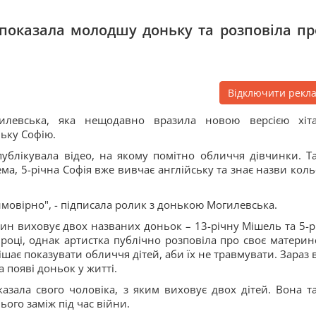
 показала молодшу доньку та розповіла про
Відключити рекл
гилевська, яка нещодавно вразила новою версією хіт
ьку Софію.
ублікувала відео, на якому помітно обличчя дівчинки. Т
ема, 5-річна Софія вже вивчає англійську та знає назви коль
ймовірно", - підписала ролик з донькою Могилевська.
тин виховує двох названих доньок – 13-річну Мішель та 5-р
 році, однак артистка публічно розповіла про своє материн
ішає показувати обличчя дітей, аби їх не травмувати. Зараз 
а появі доньок у житті.
азала свого чоловіка, з яким виховує двох дітей. Вона т
ього заміж під час війни.