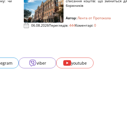
нку: чи
списання коштів: що зміниться д
боржників
Автор:
Лента от Протокола
06.08.2026
Переглядів:
444
Коментарі:
0
legram
viber
youtube