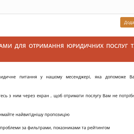
Дод
САМИ ДЛЯ ОТРИМАННЯ ЮРИДИЧНИХ ПОСЛУГ Т
ридичне питання у нашому месенджері, яка допоможе В
тесь з ним через екран , щоб отримати послугу Вам не потріб
римайте найвигіднішу пропозицію
 проблеми за фильтрами, показниками та рейтингом