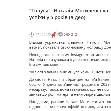
"Тішуся": Наталія Могилевська
успіхи у 5 років (відео)
0
212
17.05.2025
0
Відома українська співачка Наталія Мо
весна", показала свою названу молодшу дон
Нещодавно в своєму Instagram артистка оп
Наталія похизувалася її досягненнями, зокр
іноземною мовою.
"Ділюся з вами нашими успіхами. Тішуся не
До слова, Наталія з обранцем на ім'я Вален
Софію. У дівчаток з'явилася родина в 2023
неодразу. Також вона зазначала, що не посп
звикає до ролі матері та неймовірна щаслив
Нагадаємо, раніше Наталя Могилевська пок
відповіла, чи планує офіційно виходити за н