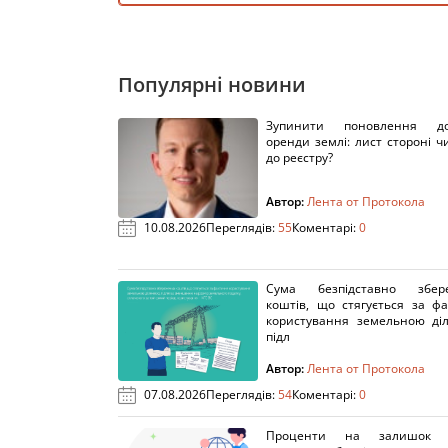
Популярні новини
Зупинити поновлення до
оренди землі: лист стороні ч
до реєстру?
Автор:
Лента от Протокола
10.08.2026
Переглядів:
55
Коментарі:
0
Сума безпідставно збер
коштів, що стягується за ф
користування земельною діл
підл
Автор:
Лента от Протокола
07.08.2026
Переглядів:
54
Коментарі:
0
Проценти на залишок к