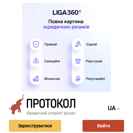
UA
Зареєструватися
Ввійти