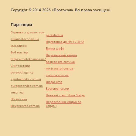
Copyright © 2014-2026 «Протокол». Всі права захищені.
Партнери
Сережки з діамантами
pereklad.ua
alliancetechnika.ua
Підготовка до НМТ / ЗНО
миралинкс
Винна шафа
Веб мастер
Перевезення хворих
https://motokosmos.ua/
hospice-life.com.ua/
Синтезатори
mk-translations.ua
perevod.agency
maltina.com.ua
agrotechnika.com.ua
Шафи купе
europeservice.com.ua
Брендові сумки
текст юа
Натяжні стелі Nova Stelya
Посилання
Перевезення хворих за
kievperevod.com.ua
кордон