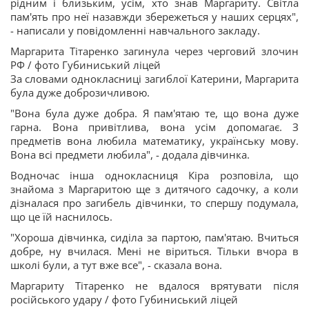
рідним і близьким, усім, хто знав Маргариту. Світла
пам'ять про неї назавжди збережеться у наших серцях",
- написали у повідомленні навчального закладу.
Маргарита Тітаренко загинула через черговий злочин
РФ / фото Губиниський ліцей
За словами однокласниці загиблої Катерини, Маргарита
була дуже доброзичливою.
"Вона була дуже добра. Я пам'ятаю те, що вона дуже
гарна. Вона привітлива, вона усім допомагає. З
предметів вона любила математику, українську мову.
Вона всі предмети любила", - додала дівчинка.
Водночас інша однокласниця Кіра розповіла, що
знайома з Маргаритою ще з дитячого садочку, а коли
дізналася про загибель дівчинки, то спершу подумала,
що це їй наснилось.
"Хороша дівчинка, сиділа за партою, пам'ятаю. Вчиться
добре, ну вчилася. Мені не віриться. Тільки вчора в
школі були, а тут вже все", - сказала вона.
Маргариту Тітаренко не вдалося врятувати після
російського удару / фото Губиниський ліцей