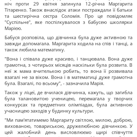
ніч проти 29 квітня загинула 12-річна Маргарита
Тітаренко. Також внаслідок атаки постраждали її батьки
та шестирічна сестра Соломія. Про це повідомляє
"Суспільне", яке поспілкувалося з бабусею школярки
Марією.
Бабуся розповіла, що дівчинка була дуже активною та
завжди допомагала. Маргарита ходила на спів і танці, а
також любила математику.
"Вона і співала дуже красиво, і танцювала. Вона дуже
грамотна, з чотирьох місяців наскільки була розвита. В
неї ж мама вчителькою робить, то вона її розвивала
взагалі не за віком. Вона і в математиці дуже грамотна
була. Взагалі, по всьому", - зазначила Марія.
Також у ліцеї, де вчилася дівчинка, кажуть, що загибла
була талановитою ученицею, перемагала у творчих
конкурсах та предметних олімпіадах, була активною
учасницею заходів у будинку культури.
"Ми пам'ятатимемо Маргариту світлою, милою, доброю,
вихованою, товариською, дружелюбною дівчинкою. У
цей жалобний день висловлюємо щирі співчуття