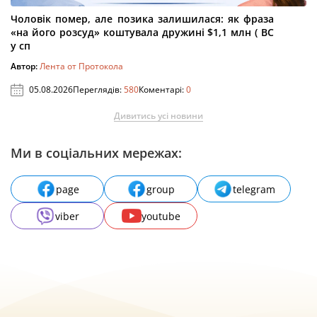
Чоловік помер, але позика залишилася: як фраза
«на його розсуд» коштувала дружині $1,1 млн ( ВС
у сп
Автор:
Лента от Протокола
05.08.2026
Переглядів:
580
Коментарі:
0
Дивитись усі новини
Ми в соціальних мережах:
page
group
telegram
viber
youtube