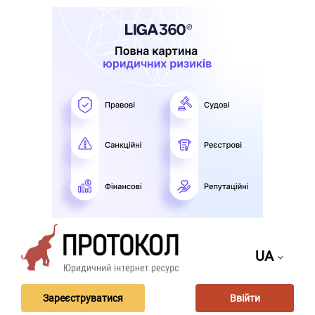
UA
Зареєструватися
Ввійти