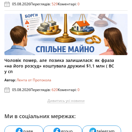
05.08.2026
Переглядів:
529
Коментарі:
0
Чоловік помер, але позика залишилася: як фраза
«на його розсуд» коштувала дружині $1,1 млн ( ВС
у сп
Автор:
Лента от Протокола
05.08.2026
Переглядів:
620
Коментарі:
0
Дивитись усі новини
Ми в соціальних мережах:
page
group
telegram