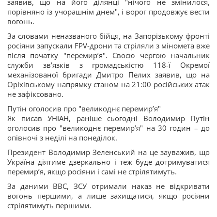
заявив, що на його ділянці "нічого не змінилося,
порівняно із учорашнім днем", і ворог продовжує вести
вогонь.
За словами неназваного бійця, на Запорізькому фронті
росіяни запускали FPV-дрони та стріляли з міномета вже
після початку "перемир’я". Своєю чергою начальник
служби звʼязків з громадськістю 118-ї Окремої
механізованої бригади Дмитро Пелих заявив, що на
Оріхівському напрямку станом на 21:00 російських атак
не зафіксовано.
Путін оголосив про "великоднє перемир’я"
Як писав УНІАН, раніше сьогодні Володимир Путін
оголосив про "великоднє перемир’я" на 30 годин – до
опівночі з неділі на понеділок.
Президент Володимир Зеленський на це зауважив, що
Україна діятиме дзеркально і теж буде дотримуватися
перемир’я, якщо росіяни і самі не стрілятимуть.
За даними ВВС, ЗСУ отримали наказ не відкривати
вогонь першими, а лише захищатися, якщо росіяни
стрілятимуть першими.