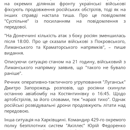
на окремих ділянках фронту українські військові
фіксують продовження російських обстрілів, тоді як на
інших справді настала тиша. Про це повідомляє
"Суспільне" із посиланням на повідомлення з
передової.
"На Донеччині кількість атак з боку росіян зменшилась
після 18:00. Про це сказали військові з Покровського,
Лиманського та Краматорського напрямків", – пише
видання.
Описуючи ситуацію станом на 21 годину, військовий з
Лиманського напрямку заявив, що "такого не бувало
раніше".
Речник оперативно-тактичного угруповання "Луганськ"
Дмитро Запорожець розповів, що росіяни скинули
останню авіабомбу на Костянтинівку о 16:45. Щодо
артобстрілів, за його словами, теж "наразі тихо". Однак
російські розвідувальні дрони продовжують літати над
передовою.
Інша ситуація на Харківщині. Командир 429-го окремого
полку безпілотних систем "Ахіллес" Юрій Федоренко