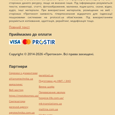
сторінках даного ресурсу, якщо не вказано інше. Під інформацією розуміються
тексти, коментарі, статті, фотозображення, малюнки, ящик-шота, скани, відео,
аудіо, інші матеріали. При використанні матеріалів, розміщених на веб -
сторінках «Протокол» наявність гіперпосилання відкритого для індексації
пошуковими системами на protocol.ua обов`язкове. Під використанням
розуміється копіювання, адаптація, рерайтинг, модифікація тощо.
Повний текст
Приймаємо до оплати
Copyright © 2014-2026 «Протокол». Всі права захищені.
Партнери
Сережки з діамантами
pereklad.ua
alliancetechnika.ua
Підготовка до НМТ / ЗНО
миралинкс
Винна шафа
Веб мастер
Перевезення хворих
https://motokosmos.ua/
hospice-life.com.ua/
Синтезатори
mk-translations.ua
perevod.agency
maltina.com.ua
agrotechnika.com.ua
Шафи купе