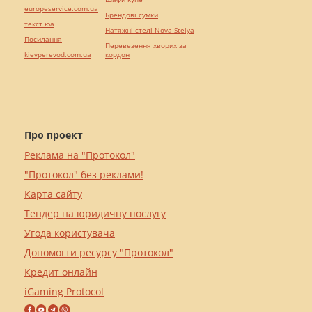
europeservice.com.ua
Брендові сумки
текст юа
Натяжні стелі Nova Stelya
Посилання
Перевезення хворих за
kievperevod.com.ua
кордон
Про проект
Реклама на "Протокол"
"Протокол" без реклами!
Карта сайту
Тендер на юридичну послугу
Угода користувача
Допомогти ресурсу "Протокол"
Кредит онлайн
iGaming Protocol