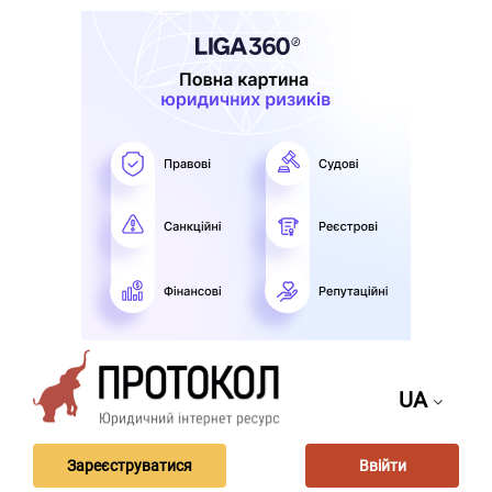
UA
Зареєструватися
Ввійти