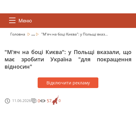
Меню
...
Головна
"М'яч на боці Києва": у Польщі вказ...
"М'яч на боці Києва": у Польщі вказали, що
має зробити Україна "для покращення
відносин"
Відключити рекламу
0
57
11.06.2026
0