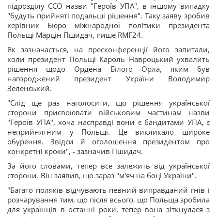
підрозділу ССО назви "Героїв УПА", в іншому випадку
"будуть прийняті подальші рішення". Таку заяву зробив
керівник Бюро міжнародної політики президента
Польщі Марцін Пшидач, пише RMF24.
Як зазначається, на пресконференції його запитали,
коли президент Польщі Кароль Навроцький ухвалить
рішення щодо Ордена Білого Орла, яким був
нагороджений президент України Володимир
Зеленський.
"Слід ще раз наголосити, що рішення української
сторони присвоювати військовим частинам назви
"Героїв УПА", хоча насправді вони є бандитами УПА, є
неприйнятним у Польщі. Це викликало широке
обурення. Звідси й оголошення президентом про
конкретні кроки", - зазначив Пшидач.
За його словами, тепер все залежить від української
сторони. Він заявив, що зараз "м'яч на боці України".
"Багато поляків відчувають певний виправданий гнів і
розчарування тим, що після всього, що Польща зробила
для українців в останні роки, тепер вона зіткнулася з