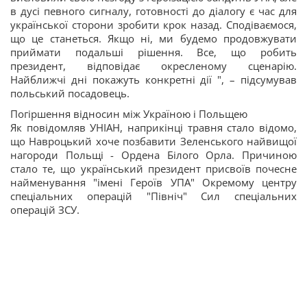
в дусі певного сигналу, готовності до діалогу є час для
української сторони зробити крок назад. Сподіваємося,
що це станеться. Якщо ні, ми будемо продовжувати
приймати подальші рішення. Все, що робить
президент, відповідає окресленому сценарію.
Найближчі дні покажуть конкретні дії ", – підсумував
польський посадовець.
Погіршення відносин між Україною і Польщею
Як повідомляв УНІАН, наприкінці травня стало відомо,
що Навроцький хоче позбавити Зеленського найвищої
нагороди Польщі - Ордена Білого Орла. Причиною
стало те, що український президент присвоїв почесне
найменування "імені Героїв УПА" Окремому центру
спеціальних операцій "Північ" Сил спеціальних
операцій ЗСУ.