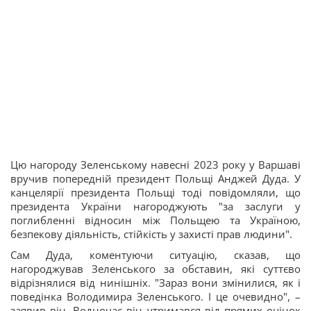
Цю нагороду Зеленському навесні 2023 року у Варшаві
вручив попередній президент Польщі Анджей Дуда. У
канцелярії президента Польщі тоді повідомляли, що
президента України нагороджують "за заслуги у
поглибленні відносин між Польщею та Україною,
безпекову діяльність, стійкість у захисті прав людини".
Сам Дуда, коментуючи ситуацію, сказав, що
нагороджував Зеленського за обставин, які суттєво
відрізнялися від нинішніх. "Зараз вони змінилися, як і
поведінка Володимира Зеленського. І це очевидно", –
заявив він. Водночас він утримався від прямих оцінок