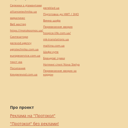
Сережки з діамантами
pereklad.ua
alliancetechnika.ua
Підготовка до НМТ / ЗНО
миралинкс
Винна шафа
Веб мастер
Перевезення хворих
https://motokosmos.ua/
hospice-life.com.ua/
Синтезатори
mk-translations.ua
perevod.agency
maltina.com.ua
agrotechnika.com.ua
Шафи купе
europeservice.com.ua
Брендові сумки
текст юа
Натяжні стелі Nova Stelya
Посилання
Перевезення хворих за
kievperevod.com.ua
кордон
Про проект
Реклама на "Протокол"
"Протокол" без реклами!