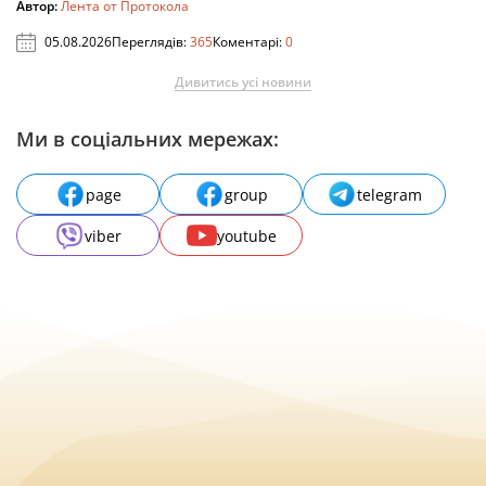
Автор:
Лента от Протокола
05.08.2026
Переглядів:
365
Коментарі:
0
Дивитись усі новини
Ми в соціальних мережах:
page
group
telegram
viber
youtube