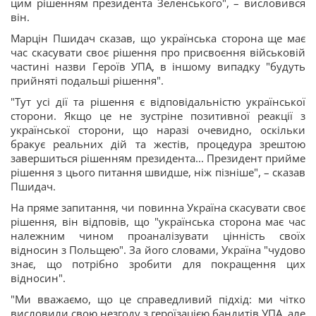
цим рішенням президента Зеленського", – висловився
він.
Марцін Пшидач сказав, що українська сторона ще має
час скасувати своє рішення про присвоєння військовій
частині назви Героїв УПА, в іншому випадку "будуть
прийняті подальші рішення".
"Тут усі дії та рішення є відповідальністю української
сторони. Якщо це не зустріне позитивної реакції з
української сторони, що наразі очевидно, оскільки
бракує реальних дій та жестів, процедура зрештою
завершиться рішенням президента... Президент прийме
рішення з цього питання швидше, ніж пізніше", – сказав
Пшидач.
На пряме запитання, чи повинна Україна скасувати своє
рішення, він відповів, що "українська сторона має час
належним чином проаналізувати цінність своїх
відносин з Польщею". За його словами, Україна "чудово
знає, що потрібно зробити для покращення цих
відносин".
"Ми вважаємо, що це справедливий підхід: ми чітко
висловили свою незгоду з героїзацією бандитів УПА, але