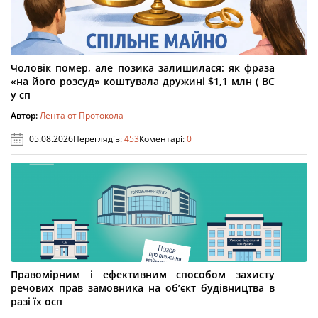
Чоловік помер, але позика залишилася: як фраза
«на його розсуд» коштувала дружині $1,1 млн ( ВС
у сп
Автор:
Лента от Протокола
05.08.2026
Переглядів:
453
Коментарі:
0
Правомірним і ефективним способом захисту
речових прав замовника на об’єкт будівництва в
разі їх осп