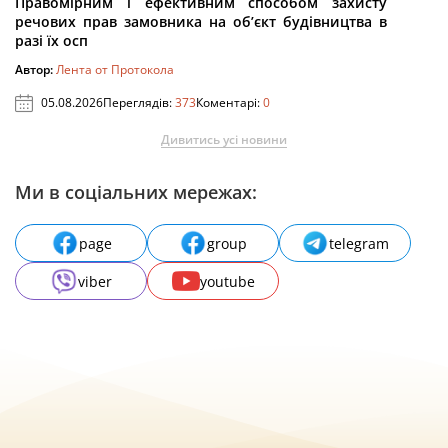
Правомірним і ефективним способом захисту
речових прав замовника на об’єкт будівництва в
разі їх осп
Автор:
Лента от Протокола
05.08.2026
Переглядів:
373
Коментарі:
0
Дивитись усі новини
Ми в соціальних мережах:
page
group
telegram
viber
youtube