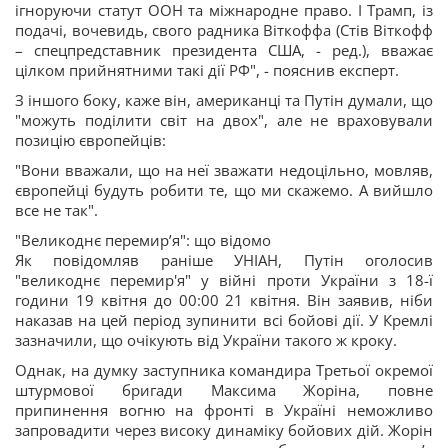
ігноруючи статут ООН та міжнародне право. І Трамп, із
подачі, вочевидь, свого радника Віткоффа (Стів Віткофф
– спецпредставник президента США, - ред.), вважає
цілком прийнятними такі дії РФ", - пояснив експерт.
З іншого боку, каже він, американці та Путін думали, що
"можуть поділити світ на двох", але не враховували
позицію європейців:
"Вони вважали, що на неї зважати недоцільно, мовляв,
європейці будуть робити те, що ми скажемо. А вийшло
все не так".
"Великоднє перемир’я": що відомо
Як повідомляв раніше УНІАН, Путін оголосив
"великоднє перемир'я" у війні проти України з 18-ї
години 19 квітня до 00:00 21 квітня. Він заявив, ніби
наказав на цей період зупинити всі бойові дії. У Кремлі
зазначили, що очікують від України такого ж кроку.
Однак, на думку заступника командира Третьої окремої
штурмової бригади Максима Жоріна, повне
припинення вогню на фронті в Україні неможливо
запровадити через високу динаміку бойових дій. Жорін