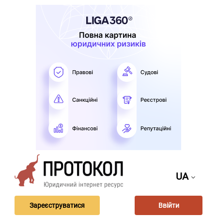
UA
Зареєструватися
Ввійти