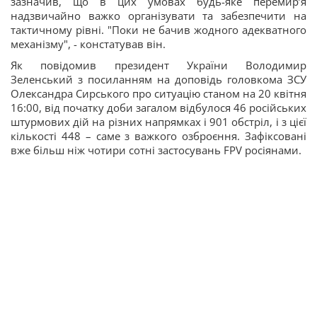
зазначив, що в цих умовах будь-яке перемирʼя
надзвичайно важко організувати та забезпечити на
тактичному рівні. "Поки не бачив жодного адекватного
механізму", - констатував він.
Як повідомив президент України Володимир
Зеленський з посиланням на доповідь головкома ЗСУ
Олександра Сирського про ситуацію станом на 20 квітня
16:00, від початку доби загалом відбулося 46 російських
штурмових дій на різних напрямках і 901 обстріл, і з цієї
кількості 448 – саме з важкого озброєння. Зафіксовані
вже більш ніж чотири сотні застосувань FPV росіянами.