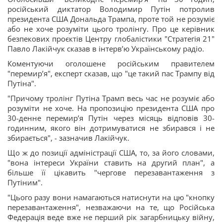
російський диктатор Володимир Путін потролив
президента США Дональда Трампа, проте той не розуміє
або не хоче розуміти цього тролінгу. Про це керівник
безпекових проєктів Центру глобалістики "Стратегія 21"
Павло Лакійчук сказав в інтерв’ю Українському радіо.
Коментуючи оголошене російським правителем
"перемир’я", експерт сказав, що "це такий пас Трампу від
Путіна".
"Причому тролінг Путіна Трамп весь час не розуміє або
розуміти не хоче. На пропозицію президента США про
30-денне перемир’я Путін через місяць відповів 30-
годинним, якого він дотримуватися не збирався і не
збирається", - зазначив Лакійчук.
Що ж до позиції адміністрації США, то, за його словами,
"вона інтереси України ставить на другий план", а
більше її цікавить "чергове перезавантаження з
Путіним".
"Цього разу вони намагаються натиснути на цю "кнопку
перезавантаження", незважаючи на те, що Російська
Федерація веде вже не перший рік загарбницьку війну,