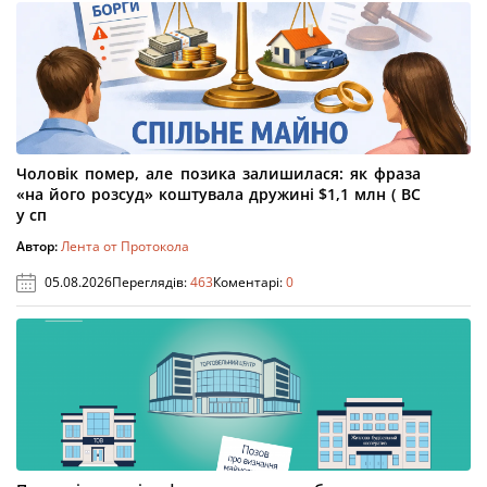
Чоловік помер, але позика залишилася: як фраза
«на його розсуд» коштувала дружині $1,1 млн ( ВС
у сп
Автор:
Лента от Протокола
05.08.2026
Переглядів:
463
Коментарі:
0