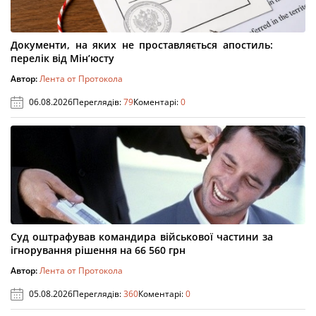
Документи, на яких не проставляється апостиль:
перелік від Мін’юсту
Автор:
Лента от Протокола
06.08.2026
Переглядів:
79
Коментарі:
0
Суд оштрафував командира військової частини за
ігнорування рішення на 66 560 грн
Автор:
Лента от Протокола
05.08.2026
Переглядів:
360
Коментарі:
0