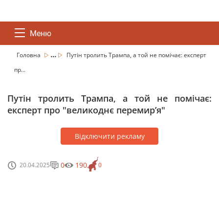
Меню
...
Головна
Путін тролить Трампа, а той не помічає: експерт
пр...
Путін тролить Трампа, а той не помічає:
експерт про "великоднє перемир’я"
Відключити рекламу
0
190
20.04.2025
0