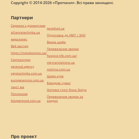
Copyright © 2014-2026 «Протокол». Всі права захищені.
Партнери
Сережки з діамантами
pereklad.ua
alliancetechnika.ua
Підготовка до НМТ / ЗНО
миралинкс
Винна шафа
Веб мастер
Перевезення хворих
https://motokosmos.ua/
hospice-life.com.ua/
Синтезатори
mk-translations.ua
perevod.agency
maltina.com.ua
agrotechnika.com.ua
Шафи купе
europeservice.com.ua
Брендові сумки
текст юа
Натяжні стелі Nova Stelya
Посилання
Перевезення хворих за
kievperevod.com.ua
кордон
Про проект