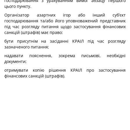
господарювання з урахуванням вимог абзацу першого
цього пункту.
Організатор азартних ігор або інший суб’єкт
господарювання та/або його уповноважений представник
під час розгляду питання щодо застосування фінансових
санкцій (штрафів) має право:
бути присутнім на засіданні КРАІЛ під час розгляду
зазначеного питання;
надавати пояснення, зокрема письмові, необхідні
документи;
отримувати копію рішення КРАІЛ про застосування
фінансових санкцій (штрафів).