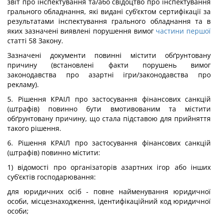
звіт про інспектування та/або свідоцтво про інспектування
грального обладнання, які видані суб’єктом сертифікації за
результатами інспектування грального обладнання та в
яких зазначені виявлені порушення вимог
частини першої
статті 58 Закону.
Зазначені документи повинні містити обґрунтовану
причину (встановлені факти порушень вимог
законодавства про азартні ігри/законодавства про
рекламу).
5. Рішення КРАІЛ про застосування фінансових санкцій
(штрафів) повинно бути вмотивованим та містити
обґрунтовану причину, що стала підставою для прийняття
такого рішення.
6. Рішення КРАІЛ про застосування фінансових санкцій
(штрафів) повинно містити:
1) відомості про організаторів азартних ігор або інших
суб’єктів господарювання:
для юридичних осіб - повне найменування юридичної
особи, місцезнаходження, ідентифікаційний код юридичної
особи;