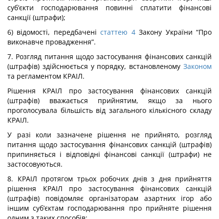
суб’єкти господарювання повинні сплатити фінансові
санкції (штрафи);
6) відомості, передбачені
статтею 4
Закону України “Про
виконавче провадження”.
7. Розгляд питання щодо застосування фінансових санкцій
(штрафів) здійснюється у порядку, встановленому
Законом
та регламентом КРАІЛ.
Рішення КРАІЛ про застосування фінансових санкцій
(штрафів) вважається прийнятим, якщо за нього
проголосувала більшість від загального кількісного складу
КРАІЛ.
У разі коли зазначене рішення не прийнято, розгляд
питання щодо застосування фінансових санкцій (штрафів)
припиняється і відповідні фінансові санкції (штрафи) не
застосовуються.
8. КРАІЛ протягом трьох робочих днів з дня прийняття
рішення КРАІЛ про застосування фінансових санкцій
(штрафів) повідомляє організаторам азартних ігор або
іншим суб’єктам господарювання про прийняте рішення
одним з таких способів: