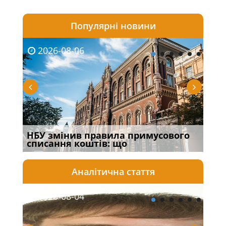
Популярні новини
2026-08-06
20
НБУ змінив правила примусового
Якщ
списання коштів: що
від
Аналітична стаття
2026-08-04
20