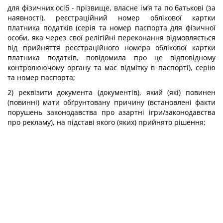
для фізичних осіб - прізвище, власне ім’я та по батькові (за
наявності), реєстраційний номер облікової картки
платника податків (серія та номер паспорта для фізичної
особи, яка через свої релігійні переконання відмовляється
від прийняття реєстраційного номера облікової картки
платника податків, повідомила про це відповідному
контролюючому органу та має відмітку в паспорті), серію
та номер паспорта;
2) реквізити документа (документів), який (які) повинен
(повинні) мати обґрунтовану причину (встановлені факти
порушень законодавства про азартні ігри/законодавства
про рекламу), на підставі якого (яких) прийнято рішення;