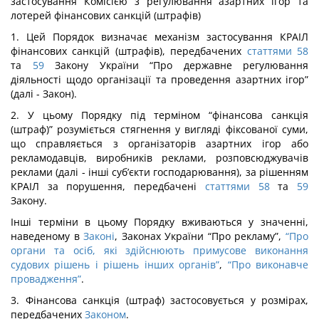
застосування Комісією з регулювання азартних ігор та
лотерей фінансових санкцій (штрафів)
1. Цей Порядок визначає механізм застосування КРАІЛ
фінансових санкцій (штрафів), передбачених
статтями 58
та
59
Закону України “Про державне регулювання
діяльності щодо організації та проведення азартних ігор”
(далі - Закон).
2. У цьому Порядку під терміном “фінансова санкція
(штраф)” розуміється стягнення у вигляді фіксованої суми,
що справляється з організаторів азартних ігор або
рекламодавців, виробників реклами, розповсюджувачів
реклами (далі - інші суб’єкти господарювання), за рішенням
КРАІЛ за порушення, передбачені
статтями 58
та
59
Закону.
Інші терміни в цьому Порядку вживаються у значенні,
наведеному в
Законі
, Законах України “Про рекламу”,
“Про
органи та осіб, які здійснюють примусове виконання
судових рішень і рішень інших органів”
,
“Про виконавче
провадження”
.
3. Фінансова санкція (штраф) застосовується у розмірах,
передбачених
Законом
.