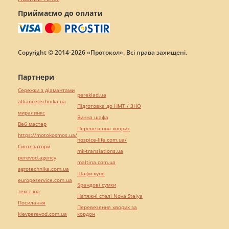
Приймаємо до оплати
Copyright © 2014-2026 «Протокол». Всі права захищені.
Партнери
Сережки з діамантами
pereklad.ua
alliancetechnika.ua
Підготовка до НМТ / ЗНО
миралинкс
Винна шафа
Веб мастер
Перевезення хворих
https://motokosmos.ua/
hospice-life.com.ua/
Синтезатори
mk-translations.ua
perevod.agency
maltina.com.ua
agrotechnika.com.ua
Шафи купе
europeservice.com.ua
Брендові сумки
текст юа
Натяжні стелі Nova Stelya
Посилання
Перевезення хворих за
kievperevod.com.ua
кордон