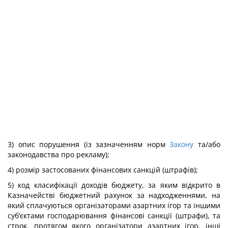
3) опис порушення (із зазначенням норм
Закону
та/або
законодавства про рекламу);
4) розмір застосованих фінансових санкцій (штрафів);
5) код класифікації доходів бюджету, за яким відкрито в
Казначействі бюджетний рахунок за надходженнями, на
який сплачуються організаторами азартних ігор та іншими
суб’єктами господарювання фінансові санкції (штрафи), та
строк, протягом якого організатори азартних ігор, інші