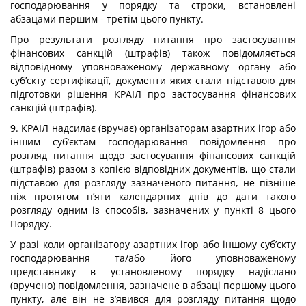
господарювання у порядку та строки, встановлені
абзацами першим - третім цього пункту.
Про результати розгляду питання про застосування
фінансових санкцій (штрафів) також повідомляється
відповідному уповноваженому державному органу або
суб’єкту сертифікації, документи яких стали підставою для
підготовки рішення КРАІЛ про застосування фінансових
санкцій (штрафів).
9. КРАІЛ надсилає (вручає) організаторам азартних ігор або
іншим суб’єктам господарювання повідомлення про
розгляд питання щодо застосування фінансових санкцій
(штрафів) разом з копією відповідних документів, що стали
підставою для розгляду зазначеного питання, не пізніше
ніж протягом п’яти календарних днів до дати такого
розгляду одним із способів, зазначених у
пункті 8
цього
Порядку.
У разі коли організатору азартних ігор або іншому суб’єкту
господарювання та/або його уповноваженому
представнику в установленому порядку надіслано
(вручено) повідомлення, зазначене в абзаці першому цього
пункту, але він не з’явився для розгляду питання щодо