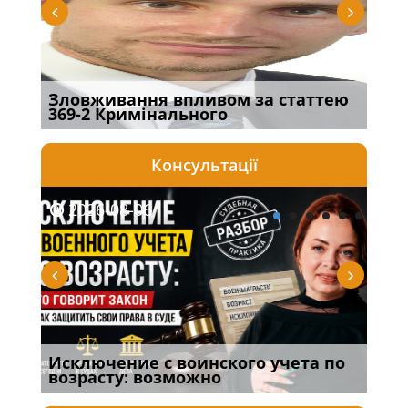
Зловживання впливом за статтею
Пер
369-2 Кримінального
інш
Консультації
2026-08-06
20
Исключение с воинского учета по
Спі
возрасту: возможно
осо