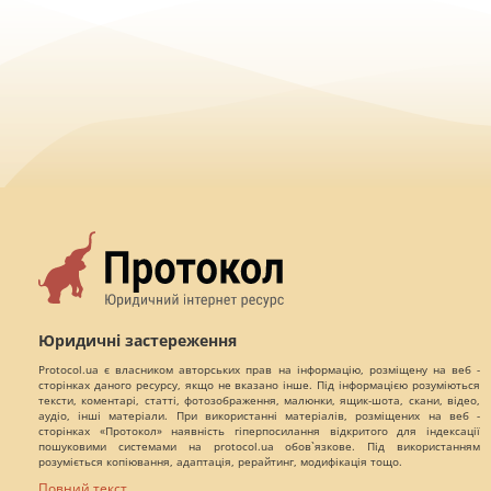
Юридичні застереження
Protocol.ua є власником авторських прав на інформацію, розміщену на веб -
сторінках даного ресурсу, якщо не вказано інше. Під інформацією розуміються
тексти, коментарі, статті, фотозображення, малюнки, ящик-шота, скани, відео,
аудіо, інші матеріали. При використанні матеріалів, розміщених на веб -
сторінках «Протокол» наявність гіперпосилання відкритого для індексації
пошуковими системами на protocol.ua обов`язкове. Під використанням
розуміється копіювання, адаптація, рерайтинг, модифікація тощо.
Повний текст