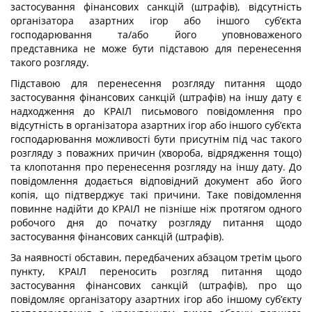
застосування фінансових санкцій (штрафів), відсутність
організатора азартних ігор або іншого суб’єкта
господарювання та/або його уповноваженого
представника не може бути підставою для перенесення
такого розгляду.
Підставою для перенесення розгляду питання щодо
застосування фінансових санкцій (штрафів) на іншу дату є
надходження до КРАІЛ письмового повідомлення про
відсутність в організатора азартних ігор або іншого суб’єкта
господарювання можливості бути присутнім під час такого
розгляду з поважних причин (хвороба, відрядження тощо)
та клопотання про перенесення розгляду на іншу дату. До
повідомлення додається відповідний документ або його
копія, що підтверджує такі причини. Таке повідомлення
повинне надійти до КРАІЛ не пізніше ніж протягом одного
робочого дня до початку розгляду питання щодо
застосування фінансових санкцій (штрафів).
За наявності обставин, передбачених абзацом третім цього
пункту, КРАІЛ переносить розгляд питання щодо
застосування фінансових санкцій (штрафів), про що
повідомляє організатору азартних ігор або іншому суб’єкту