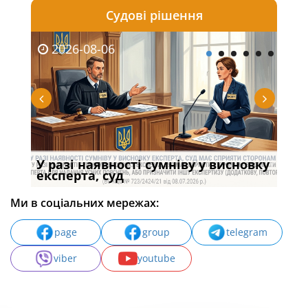
Судові рішення
2026-08-06
20
У разі наявності сумніву у висновку
Якщ
с
експерта, суд
вла
Ми в соціальних мережах:
page
group
telegram
viber
youtube