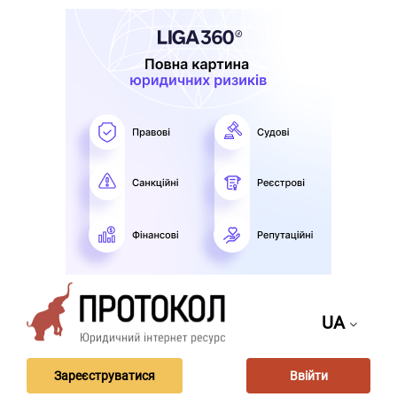
UA
Зареєструватися
Ввійти