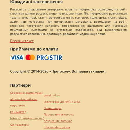
Юридичні застереження
Protocol.ua є власником авторських прав на інформацію, розміщену на веб -
сторінках даного ресурсу, якщо не вказано інше. Під інформацією розуміються
тексти, коментарі, статті, фотозображення, малюнки, ящик-шота, скани, відео,
аудіо, інші матеріали. При використанні матеріалів, розміщених на веб -
сторінках «Протокол» наявність гіперпосилання відкритого для індексації
пошуковими системами на protocol.ua обов`язкове. Під використанням
розуміється копіювання, адаптація, рерайтинг, модифікація тощо.
Повний текст
Приймаємо до оплати
Copyright © 2014-2026 «Протокол». Всі права захищені.
Партнери
Сережки з діамантами
pereklad.ua
alliancetechnika.ua
Підготовка до НМТ / ЗНО
миралинкс
Винна шафа
Веб мастер
Перевезення хворих
https://motokosmos.ua/
hospice-life.com.ua/
Синтезатори
mk-translations.ua