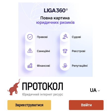
UA
Зареєструватися
Ввійти