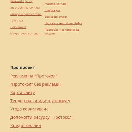
perevod.agency
maltina.com.ua
agrotechnika.com.ua
Шафи купе
europeservice.com.ua
Брендові сумки
текст юа
Натяжні стелі Nova Stelya
Посилання
Перевезення хворих за
kievperevod.com.ua
кордон
Про проект
Реклама на "Протокол"
"Протокол" без реклами!
Карта сайту
Тендер на юридичну послугу
Угода користувача
Допомогти ресурсу "Протокол"
Кредит онлайн