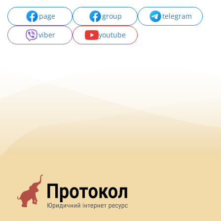
page
group
telegram
viber
youtube