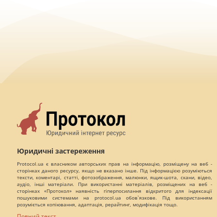
Юридичні застереження
Protocol.ua є власником авторських прав на інформацію, розміщену на веб -
сторінках даного ресурсу, якщо не вказано інше. Під інформацією розуміються
тексти, коментарі, статті, фотозображення, малюнки, ящик-шота, скани, відео,
аудіо, інші матеріали. При використанні матеріалів, розміщених на веб -
сторінках «Протокол» наявність гіперпосилання відкритого для індексації
пошуковими системами на protocol.ua обов`язкове. Під використанням
розуміється копіювання, адаптація, рерайтинг, модифікація тощо.
Повний текст