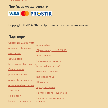
Приймаємо до оплати
Copyright © 2014-2026 «Протокол». Всі права захищені.
Партнери
Сережки з діамантами
pereklad.ua
alliancetechnika.ua
Підготовка до НМТ / ЗНО
миралинкс
Винна шафа
Веб мастер
Перевезення хворих
https://motokosmos.ua/
hospice-life.com.ua/
Синтезатори
mk-translations.ua
perevod.agency
maltina.com.ua
agrotechnika.com.ua
Шафи купе
europeservice.com.ua
Брендові сумки
текст юа
Натяжні стелі Nova Stelya
Посилання
Перевезення хворих за
kievperevod.com.ua
кордон