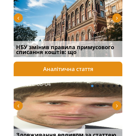
НБУ змінив правила примусового
Пра
списання коштів: що
спо
Аналітична стаття
2026-08-04
20
Зловживання впливом за статтею
Пер