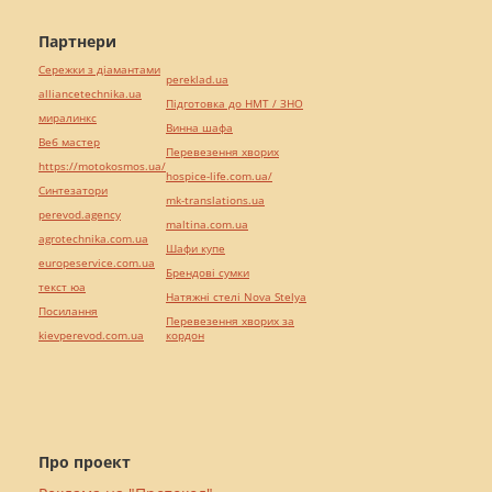
Партнери
Сережки з діамантами
pereklad.ua
alliancetechnika.ua
Підготовка до НМТ / ЗНО
миралинкс
Винна шафа
Веб мастер
Перевезення хворих
https://motokosmos.ua/
hospice-life.com.ua/
Синтезатори
mk-translations.ua
perevod.agency
maltina.com.ua
agrotechnika.com.ua
Шафи купе
europeservice.com.ua
Брендові сумки
текст юа
Натяжні стелі Nova Stelya
Посилання
Перевезення хворих за
kievperevod.com.ua
кордон
Про проект