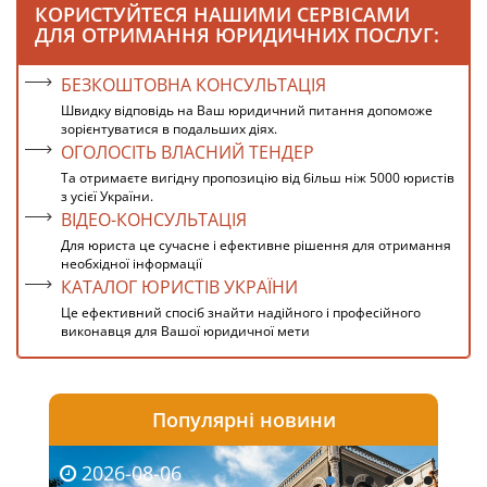
КОРИСТУЙТЕСЯ НАШИМИ СЕРВІСАМИ
ДЛЯ ОТРИМАННЯ ЮРИДИЧНИХ ПОСЛУГ:
БЕЗКОШТОВНА КОНСУЛЬТАЦІЯ
Швидку відповідь на Ваш юридичний питання допоможе
зорієнтуватися в подальших діях.
ОГОЛОСІТЬ ВЛАСНИЙ ТЕНДЕР
Та отримаєте вигідну пропозицію від більш ніж 5000 юристів
з усієї України.
ВІДЕО-КОНСУЛЬТАЦІЯ
Для юриста це сучасне і ефективне рішення для отримання
необхідної інформації
КАТАЛОГ ЮРИСТІВ УКРАЇНИ
Це ефективний спосіб знайти надійного і професійного
виконавця для Вашої юридичної мети
Популярні новини
2026-08-06
20