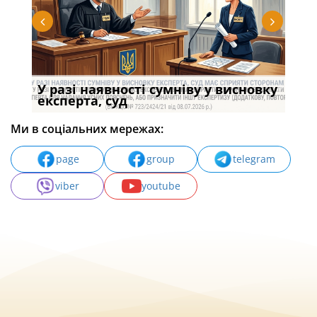
У разі наявності сумніву у висновку
Якщ
с
експерта, суд
вла
Ми в соціальних мережах:
page
group
telegram
viber
youtube