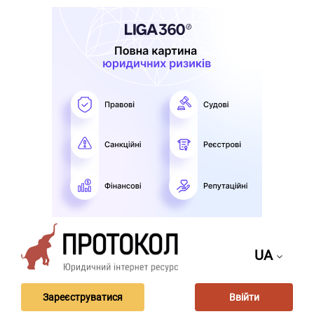
UA
Зареєструватися
Ввійти