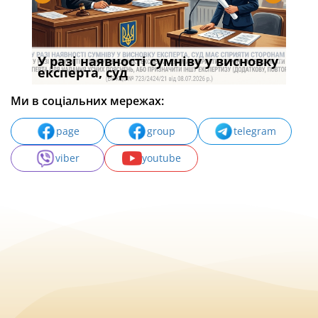
У разі наявності сумніву у висновку
Якщ
с
експерта, суд
вла
Ми в соціальних мережах:
page
group
telegram
viber
youtube