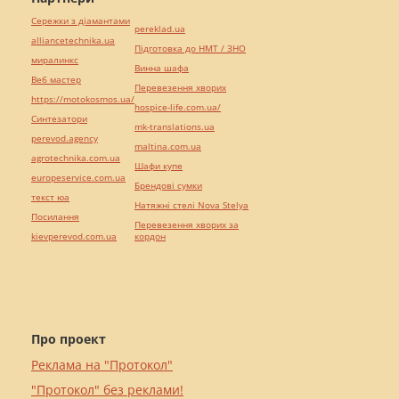
Сережки з діамантами
pereklad.ua
alliancetechnika.ua
Підготовка до НМТ / ЗНО
миралинкс
Винна шафа
Веб мастер
Перевезення хворих
https://motokosmos.ua/
hospice-life.com.ua/
Синтезатори
mk-translations.ua
perevod.agency
maltina.com.ua
agrotechnika.com.ua
Шафи купе
europeservice.com.ua
Брендові сумки
текст юа
Натяжні стелі Nova Stelya
Посилання
Перевезення хворих за
kievperevod.com.ua
кордон
Про проект
Реклама на "Протокол"
"Протокол" без реклами!