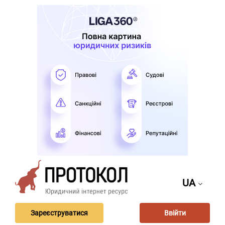
UA
Зареєструватися
Ввійти