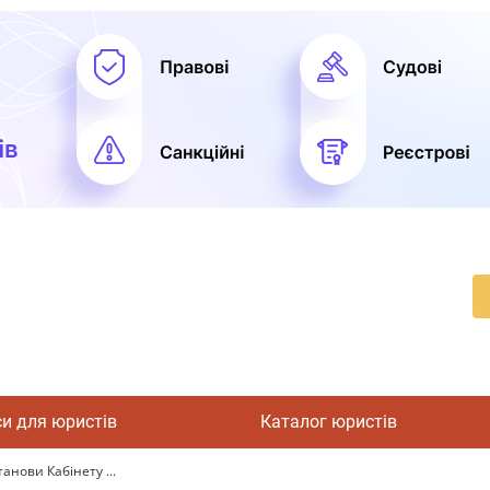
си для юристів
Каталог юристів
анови Кабінету ...