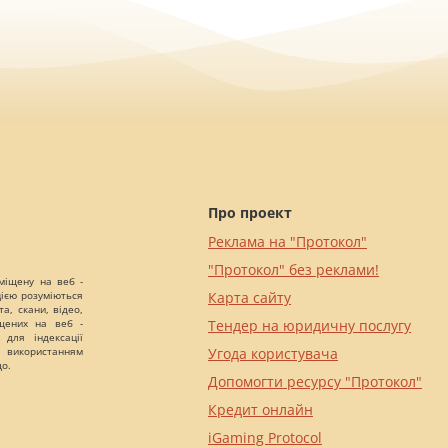
Про проект
Реклама на "Протокол"
"Протокол" без реклами!
міщену на веб -
цією розуміються
Карта сайту
а, скани, відео,
іщених на веб -
Тендер на юридичну послугу
 для індексації
 використанням
Угода користувача
що.
Допомогти ресурсу "Протокол"
Кредит онлайн
iGaming Protocol