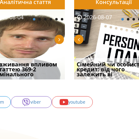
Аналітична стаття
Консультації
08-06
26-08-04
2026-08-05
2026-08-06
2026-08-04
2026-08-07
2026-07-30
уд встановив для
вживання впливом
Чи потрібна ФОП
Документи, на яких не
Переоформлення
Сімейний чи особис
Восьмий ААС фак
одування шкоди
статтею 369-2
печатка у 2026 році:
проставляється
відстрочки за іншою
кредит: від чого
підтвердив, що 
с
мінального
правила засто
апостиль: пер
підставою: нов
залежить ві
може скас
am
viber
youtube