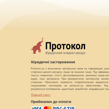
Юридичні застереження
Protocol.ua є власником авторських прав на інформацію, роз
сторінках даного ресурсу, якщо не вказано інше. Під інформа
тексти, коментарі, статті, фотозображення, малюнки, ящик-шот
аудіо, інші матеріали. При використанні матеріалів, розм
сторінках «Протокол» наявність гіперпосилання відкритого
пошуковими системами на protocol.ua обов`язкове. Під
розуміється копіювання, адаптація, рерайтинг, модифікація то
Повний текст
Приймаємо до оплати