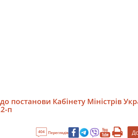
до постанови Кабінету Міністрів Укра
22-п
До
404
Переглядів