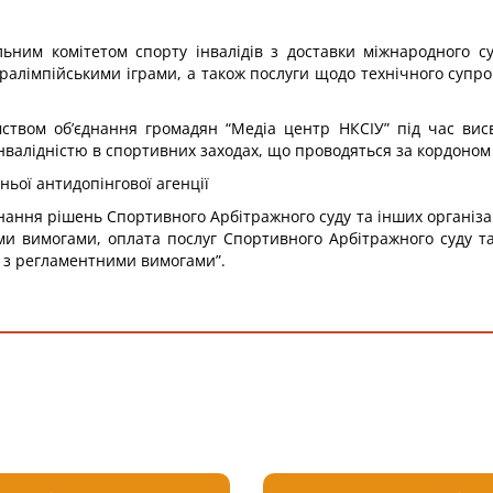
ьним комітетом спорту інвалідів з доставки міжнародного с
аралімпійськими іграми, а також послуги щодо технічного супро
твом об’єднання громадян “Медіа центр НКСІУ” під час висві
 інвалідністю в спортивних заходах, що проводяться за кордоном
ньої антидопінгової агенції
нання рішень Спортивного Арбітражного суду та інших організа
ми вимогами, оплата послуг Спортивного Арбітражного суду та
но з регламентними вимогами”.