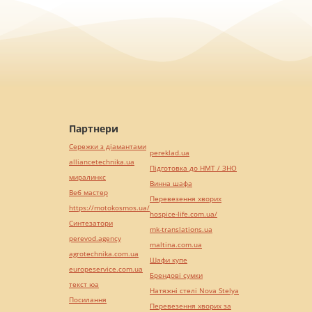
Партнери
Сережки з діамантами
pereklad.ua
alliancetechnika.ua
Підготовка до НМТ / ЗНО
миралинкс
Винна шафа
Веб мастер
Перевезення хворих
https://motokosmos.ua/
hospice-life.com.ua/
Синтезатори
mk-translations.ua
perevod.agency
maltina.com.ua
agrotechnika.com.ua
Шафи купе
europeservice.com.ua
Брендові сумки
текст юа
Натяжні стелі Nova Stelya
Посилання
Перевезення хворих за