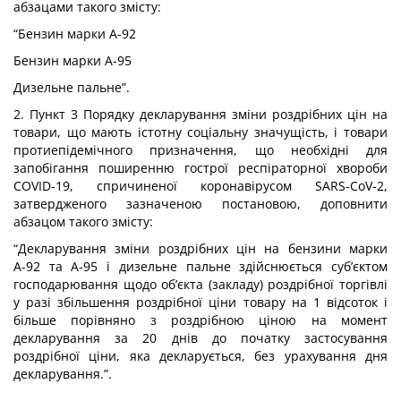
абзацами такого змісту:
“Бензин марки А-92
Бензин марки А-95
Дизельне пальне”.
2. Пункт 3 Порядку декларування зміни роздрібних цін на
товари, що мають істотну соціальну значущість, і товари
протиепідемічного призначення, що необхідні для
запобігання поширенню гострої респіраторної хвороби
COVID-19, спричиненої коронавірусом SARS-CoV-2,
затвердженого зазначеною постановою, доповнити
абзацом такого змісту:
“Декларування зміни роздрібних цін на бензини марки
А-92 та А-95 і дизельне пальне здійснюється суб’єктом
господарювання щодо об’єкта (закладу) роздрібної торгівлі
у разі збільшення роздрібної ціни товару на 1 відсоток і
більше порівняно з роздрібною ціною на момент
декларування за 20 днів до початку застосування
роздрібної ціни, яка декларується, без урахування дня
декларування.”.