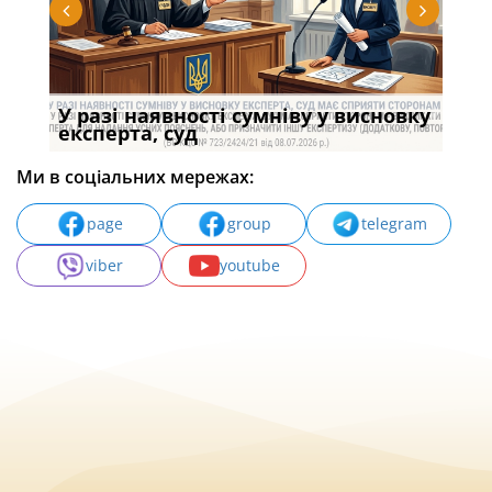
У разі наявності сумніву у висновку
Якщ
с
експерта, суд
вла
Ми в соціальних мережах:
page
group
telegram
viber
youtube