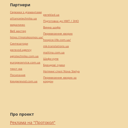
Партнери
Сережки з діамантами
pereklad.ua
alliancetechnika.ua
Підготовка до НМТ / ЗНО
миралинкс
Винна шафа
Веб мастер
Перевезення хворих
https://motokosmos.ua/
hospice-life.com.ua/
Синтезатори
mk-translations.ua
perevod.agency
maltina.com.ua
agrotechnika.com.ua
Шафи купе
europeservice.com.ua
Брендові сумки
текст юа
Натяжні стелі Nova Stelya
Посилання
Перевезення хворих за
kievperevod.com.ua
кордон
Про проект
Реклама на "Протокол"