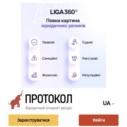
UA
Зареєструватися
Ввійти